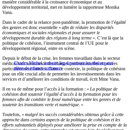
manière considérable à la croissance économique et au
développement territorial, met en lumière la rapporteuse Monika
Vana.
Dans le cadre de la relance post-pandémie, la promotion de l’égalité
des genres est donc essentielle «
afin de réduire les disparités
économiques et sociales régionales et pour assurer le
développement durable des régions à long terme
». C’est là que la
politique de cohésion, l’instrument central de l’UE pour le
développement régional, entre en scène.
Depuis le début de la crise, les femmes travaillant dans le secteur
Charles Michel souhaite lier davantage les régions aux
médical sont soumises à des charges professionnelles et privées
plans de relance nationaux
particulièrement lourdes. Dans ce contexte, la politique de cohésion
joue un rôle crucial afin de permettre les investissements dans les
services et d’améliorer les conditions de travail, écrit Mme Vana.
Il en va de même pour l’accès à la formation : «
La politique de
cohésion doit soutenir l’égalité d’accès à la formation pour les
femmes afin de combler le fossé numérique entre les genres et de
soutenir les transitions verte et numérique.
»
Toutefois, «
malgré les succès considérables obtenus grâce à cette
approche dans certains aspects de la politique de cohésion et les
efforts substantiels déployés pour améliorer la prise en compte de la