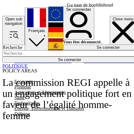
Ga naar de hoofdinhoud
Se connecter
Open sub
Close menu
English
navigation
Français
Deutsch
Vous êtes déconnecté.
Recherche
Se connecter
Español
Lumières éteintes
Se connecter
Rapporteur
Politique
Économie
Newsletters
Evénements
Em
POLITIQUE
POLICY AREAS
La commission REGI appelle à
Economie
Politique
un engagement politique fort en
Agriculture et Alimentation
Santé
faveur de l’égalité homme-
Technologies
Energie, Environnement et Transport
femme
Défense