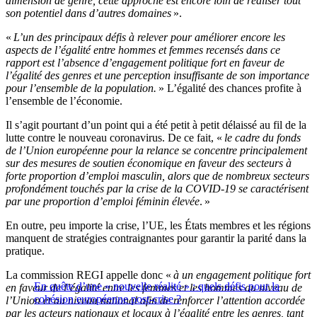
dimension de genre, cette approche est encore loin de réaliser tout
son potentiel dans d’autres domaines
».
«
L’un des principaux défis à relever pour améliorer encore les
aspects de l’égalité entre hommes et femmes recensés dans ce
rapport est l’absence d’engagement politique fort en faveur de
l’égalité des genres et une perception insuffisante de son importance
pour l’ensemble de la population.
» L’égalité des chances profite à
l’ensemble de l’économie.
Il s’agit pourtant d’un point qui a été petit à petit délaissé au fil de la
lutte contre le nouveau coronavirus. De ce fait, «
le cadre du fonds
de l’Union européenne pour la relance se concentre principalement
sur des mesures de soutien économique en faveur des secteurs à
forte proportion d’emploi masculin, alors que de nombreux secteurs
profondément touchés par la crise de la COVID-19 se caractérisent
par une proportion d’emploi féminin élevée
. »
En outre, peu importe la crise, l’UE, les États membres et les régions
manquent de stratégies contraignantes pour garantir la parité dans la
pratique.
La commission REGI appelle donc «
à un engagement politique fort
En quête d’une « nouvelle réalité » : quels défis pour la
en faveur de l’égalité entre les femmes et les hommes au niveau de
cohésion européenne post-crise ?
l’Union et au niveau national afin de renforcer l’attention accordée
par les acteurs nationaux et locaux à l’égalité entre les genres, tant