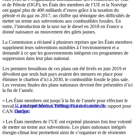
et de Pétrole (OGP), les États des membres de l’UE et la Norvège
ont gagné plus de 400 milliards d’euros grâce à la taxation du
pétrole et du gaz en 2017, un chiffre qui témoigne des difficultés de
mettre un terme aux subventions aux combustibles fossiles. En
outre, l’introduction de la taxe sur le diesel en 2018 en France a
donné naissance au mouvement des gilets jaunes.
La Commission a réclamé à plusieurs reprises que les États membres
suppriment leurs subventions nuisibles à l’environnement et a
demandé à ce que les gouvernements intègrent ces programmes de
suppression dans leur plan national.
Les premiers brouillons de ces plans ont été livrés en juin 2019 et
dévoilent que seuls huit pays avaient des mesures en place pour
éliminer le charbon d’ici à 2030, le combustible fossile le plus sale.
Les versions finales des plans nationaux devront être présentées d’ici
la fin de l’année.
« Les États membres ont jusqu’à la fin de l’année pour effectuer le
11 pays européens n’envisagent pas de sortir du
travail », a indiqué Markus Trilling, l’un des auteurs du rapport pour
charbon
CAN Europe.
« Les États membres de l’UE ont exprimé plusieurs fois leur volonté
de mettre un terme aux subventions. Les plans nationaux intégrés
énergie-climat leur permettent ainsi de s’organiser et de réorienter