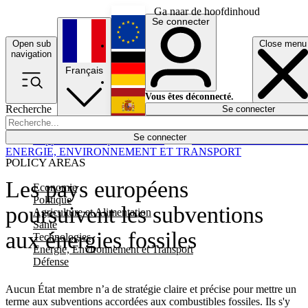
Ga naar de hoofdinhoud
Se connecter
Open sub
Close menu
English
navigation
Français
Deutsch
Vous êtes déconnecté.
Recherche
Se connecter
Español
Lumières éteintes
Se connecter
Rapporteur
Politique
Économie
Newsletters
Evénements
Em
ENERGIE, ENVIRONNEMENT ET TRANSPORT
POLICY AREAS
Les pays européens
Economie
Politique
poursuivent les subventions
Agriculture et Alimentation
Santé
aux énergies fossiles
Technologies
Energie, Environnement et Transport
Défense
Aucun État membre n’a de stratégie claire et précise pour mettre un
terme aux subventions accordées aux combustibles fossiles. Ils s'y