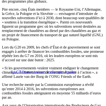
des programmes plus globaux.
Pire encore, cinq États membres — le Royaume-Uni, l’Allemagne,
la Grèce, la Pologne et la Slovénie — envisagent d’introduire de
nouvelles subventions d’ici à 2030, dont beaucoup sont qualifiées de
« soutiens à la transition énergétique ». Parmi ces nouveautés
figurent un programme grec où les subventions seront destinées au
remplacement de chaudières au diesel par des chaudières au gaz et
un projet de financement du transport de gaz naturel liquéfié (GNL)
en Pologne.
Lors du G20 en 2009, les chefs d’État et de gouvernement se sont
engagés à arrêter de financer les combustibles fossiles, une promesse
répétée lors du G7 en 2016, où les leaders européens se sont mis
d’accord sur une date butoir : 2025.
« Si les gouvernements veulent vraiment endiguer le changement
Le G7 finance toujours les énergies fossiles
climatique, ils doivent cesser de discourir et passer à l’action », a
affirmé Laurie van der Burg de l’ONG Friends of the Earth.
Une recherche menée par la Commission européenne a révélé
qu’entre 2014 à 2016, les subventions européennes aux
combustibles fossiles atteignaient en moyenne 55 milliards d’euros
par an.
Aux yeux de l’Organisation internationale des Producteurs de Gaz