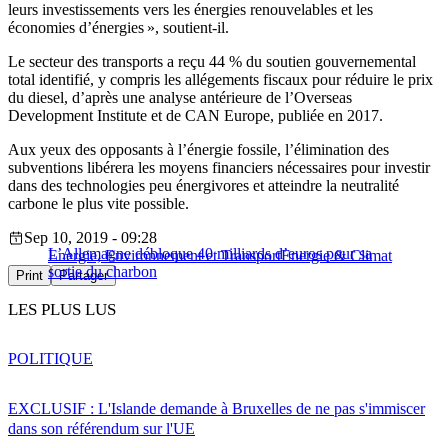
leurs investissements vers les énergies renouvelables et les
économies d’énergies », soutient-il.
Le secteur des transports a reçu 44 % du soutien gouvernemental
total identifié, y compris les allégements fiscaux pour réduire le prix
du diesel, d’après une analyse antérieure de l’Overseas
Development Institute et de CAN Europe, publiée en 2017.
Aux yeux des opposants à l’énergie fossile, l’élimination des
subventions libérera les moyens financiers nécessaires pour investir
dans des technologies peu énergivores et atteindre la neutralité
carbone le plus vite possible.
Sep 10, 2019 - 09:28
L’Allemagne débloque 40 milliards d’euros pour sa
Energie, Environnement et Transport
Energie & Climat
sortie du charbon
Print
Partager
LES PLUS LUS
POLITIQUE
EXCLUSIF : L'Islande demande à Bruxelles de ne pas s'immiscer
dans son référendum sur l'UE