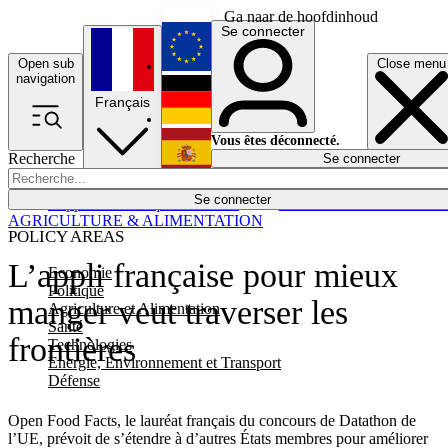
Ga naar de hoofdinhoud
Se connecter
Open sub
Close menu
English
navigation
Français
Deutsch
Vous êtes déconnecté.
Recherche
Se connecter
Español
Lumières éteintes
Se connecter
Rapporteur
Politique
Économie
Newsletters
Evénements
Em
AGRICULTURE & ALIMENTATION
POLICY AREAS
L’appli française pour mieux
Economie
Politique
manger veut traverser les
Agriculture et Alimentation
Santé
frontières
Technologies
Energie, Environnement et Transport
Défense
Open Food Facts, le lauréat français du concours de Datathon de
l’UE, prévoit de s’étendre à d’autres États membres pour améliorer