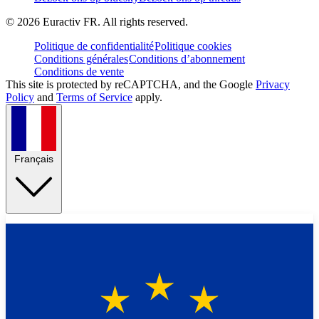
©
2026
Euractiv FR. All rights reserved.
Politique de confidentialité
Politique cookies
Conditions générales
Conditions d’abonnement
Conditions de vente
This site is protected by reCAPTCHA, and the Google
Privacy
Policy
and
Terms of Service
apply.
Français