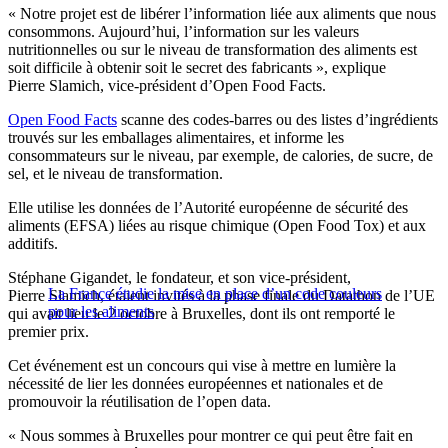
« Notre projet est de libérer l’information liée aux aliments que nous
consommons. Aujourd’hui, l’information sur les valeurs
nutritionnelles ou sur le niveau de transformation des aliments est
soit difficile à obtenir soit le secret des fabricants », explique
Pierre Slamich, vice-président d’Open Food Facts.
Open Food Facts
scanne des codes-barres ou des listes d’ingrédients
trouvés sur les emballages alimentaires, et informe les
consommateurs sur le niveau, par exemple, de calories, de sucre, de
sel, et le niveau de transformation.
Elle utilise les données de l’Autorité européenne de sécurité des
aliments (EFSA) liées au risque chimique (Open Food Tox) et aux
additifs.
Stéphane Gigandet, le fondateur, et son vice-président,
La France étudie la mise en place d’un code couleurs
Pierre Slamich, étaient invités à la phase finale du Datathon de l’UE
pour les aliments
qui avait lieu le 2 octobre à Bruxelles, dont ils ont remporté le
premier prix.
Cet événement est un concours qui vise à mettre en lumière la
nécessité de lier les données européennes et nationales et de
promouvoir la réutilisation de l’open data.
« Nous sommes à Bruxelles pour montrer ce qui peut être fait en