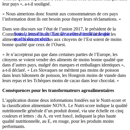
leur pays », a-t-il souligné.
« Nous aimerions donc fournir aux consommateurs de ces pays
l’information dont ils ont besoin pour étayer leurs réclamations. »
Dans son discours sur l’état de l’union 2017, le président de la
Sous la pression de l’Est, Bruxelles interdit la double
Commission, Jean-Claude Juncker a estimé intolérable que les
qualité des produits
aliments et boissons vendus aux citoyens de l’Est soient de moins
bonne qualité que ceux de l’Ouest.
« Je n’accepterai pas que dans certaines parties de l’Europe, les
citoyens se voient vendre des aliments de moins bonne qualité que
dans d’autres pays, malgré des marques et emballages identiques »,
a-t-il déclaré. « Les Slovaques ne méritent pas moins de poisson
dans leurs bâtonnets de poisson, les Hongrois moins de viande dans
leurs repas et les Tchèques moins de cacao dans leur chocolat. »
Conséquences pour les transformateurs agroalimentaires
L’application donne deux informations fondées sur le Nutri-score et
la classification alimentaire NOVA. Le Nutri-score indique la qualité
nutritionnelle générale d’un produit donné, via une échelle en cinq
couleurs et lettres : du A, en vert foncé, indiquant la plus haute
qualité nutritionnelle, au E, en rouge, pour les produits moins
performants.