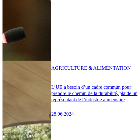
AGRICULTURE & ALIMENTATION
L’UE a besoin d’un cadre commun pour
prendre le chemin de la durabilité, plaide un
représentant de l’industrie alimentaire
28.06.2024