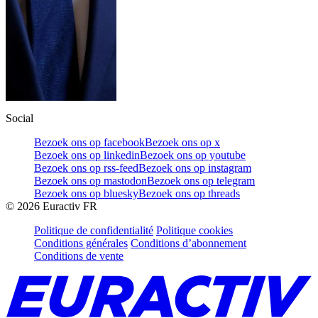
Social
Bezoek ons op facebook
Bezoek ons op x
Bezoek ons op linkedin
Bezoek ons op youtube
Bezoek ons op rss-feed
Bezoek ons op instagram
Bezoek ons op mastodon
Bezoek ons op telegram
Bezoek ons op bluesky
Bezoek ons op threads
©
2026
Euractiv FR
Politique de confidentialité
Politique cookies
Conditions générales
Conditions d’abonnement
Conditions de vente