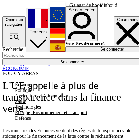
Ga naar de hoofdinhoud
Se connecter
Open sub
Close menu
English
navigation
Français
Deutsch
Vous êtes déconnecté.
Recherche
Se connecter
Español
Lumières éteintes
Se connecter
Rapporteur
Politique
Économie
Newsletters
Evénements
Em
ÉCONOMIE
POLICY AREAS
L'UE appelle à plus de
Economie
Politique
transparence dans la finance
Agriculture et Alimentation
Santé
verte
Technologies
Energie, Environnement et Transport
Défense
Les ministres des Finances veulent des règles de transparences plus
strictes pour le financement de la lutte contre le réchauffement