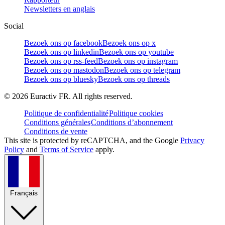
Newsletters en anglais
Social
Bezoek ons op facebook
Bezoek ons op x
Bezoek ons op linkedin
Bezoek ons op youtube
Bezoek ons op rss-feed
Bezoek ons op instagram
Bezoek ons op mastodon
Bezoek ons op telegram
Bezoek ons op bluesky
Bezoek ons op threads
©
2026
Euractiv FR. All rights reserved.
Politique de confidentialité
Politique cookies
Conditions générales
Conditions d’abonnement
Conditions de vente
This site is protected by reCAPTCHA, and the Google
Privacy
Policy
and
Terms of Service
apply.
Français