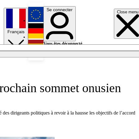
Se connecter
Close menu
English
Français
Deutsch
Vous êtes déconnecté.
Se connecter
Español
Lumières éteintes
prochain sommet onusien
es dirigeants politiques à revoir à la hausse les objectifs de l’accord