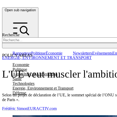
Open sub navigation
Recherche
Rapporteur
Politique
Économie
Newsletters
Evénements
Em
POLICY AREAS
ENERGIE, ENVIRONNEMENT ET TRANSPORT
Economie
Politique
L'UE veut muscler l'ambit
Agriculture et Alimentation
Santé
Technologies
Energie, Environnement et Transport
Défense
Selon un projet de déclaration de l’UE, le sommet spécial de l’ONU sur 
de Paris ».
Frédéric Simon
EURACTIV.com