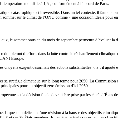
 la température mondiale à 1,5°, conformément à l’accord de Paris.
ique catastrophique et irréversible. Dans un tel contexte, il faut de to
ain sommet sur le climat de l’ONU comme « une occasion idéale pour enco
on eux, le sommet onusien du mois de septembre permettra d’évaluer la dé
redoubleront d’efforts dans la lutte contre le réchauffement climatique
 (CAN) Europe.
les citoyens exigent désormais des actions substantielles », a-t-il ajout
r sa stratégie climatique sur le long terme pour 2050. La Commission e
principales pour un objectif zéro émission d’ici 2050.
européennes et la décision finale devrait être prise par les chefs d’États
rme, la question délicate d’une révision à la hausse des objectifs climati
nt l’UE et ses 28 États membres. Et le débat actuel concernant les objec