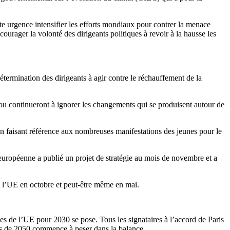
ute urgence intensifier les efforts mondiaux pour contrer la menace
urager la volonté des dirigeants politiques à revoir à la hausse les
termination des dirigeants à agir contre le réchauffement de la
 ou continueront à ignorer les changements qui se produisent autour de
é en faisant référence aux nombreuses manifestations des jeunes pour le
uropéenne a publié un projet de stratégie au mois de novembre et a
 de l’UE en octobre et peut-être même en mai.
ques de l’UE pour 2030 se pose. Tous les signataires à l’accord de Paris
tifs de 2050 commence à peser dans la balance.