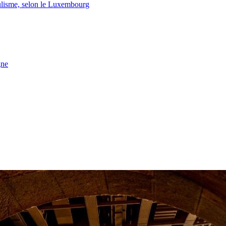
lisme, selon le Luxembourg
gne