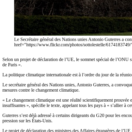
Le Secrétaire général des Nations unies Antonio Guterres a co
href="https://www.flickr.com/photos/sottolestelle/6174183749/
Selon un projet de déclaration de l’UE, le sommet spécial de l’ONU sur 
de Paris ».
La politique climatique internationale est à l’ordre du jour de la réun
Le secrétaire général des Nations unies, Antonio Guterres, a convoqué
mesures contre le changement climatique.
« Le changement climatique est une réalité scientifiquement prouvée e
insuffisantes », spécifie le texte, appelant tous les pays à « s’allier à c
Guterres s’est déjà adressé à certains dirigeants du G20 pour les enco
pression sur les États-Unis.
Le projet de déclaration des ministres des Affaires étrangères de l’UE