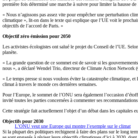
première fois déterminé une marche à suivre pour limiter la hausse de
« Nous n’agissons pas assez vite pour empêcher une perturbation climat
climatique », lit-on dans le texte qui explique que l’UE voit le proch
objectifs de l’accord de Paris. »
Objectif zéro émission pour 2050
Les activistes écologistes ont salué le projet du Conseil de l’UE. Sel
planète.
« La grande question de ce sommet est de savoir si les gouvernements 
nous », a déclaré Wendel Trio, directeur de Climate Action Network
« Le temps presse si nous voulons éviter la catastrophe climatique, et 
climat à travers le monde ces dernières semaines.
Pour l’Europe, le sommet de l’ONU sera également l’occasion d’étoffe
invité toutes les parties concernées à commenter ses recommandations 
Cette stratégie fait actuellement l’objet d’un débat dans les capitales 
Objectifs pour 2030
L’ONU veut une Europe qui montre l’exemple sur le climat
Si la plupart des politiques rechignent à faire des plans sur le long te
se sont engagés à réviser leurs objectifs climatiques d’ici à 2020, do