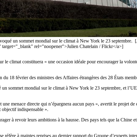
nvoqué un sommet mondial sur le climat à New York le 23 septembre. [Ju
" target="_blank" rel="noopener">Julien Chatelain / Flickr</a>]
le climat constituera « une occasion idéale pour encourager la volonté d
ion du 18 février des ministres des Affaires étrangères des 28 États memb
 un sommet mondial sur le climat à New York le 23 septembre, et l’UE ve
t une menace directe qui n’épargnera aucun pays », avertit le projet de 
et objectif indispensable ».
urager à revoir leurs ambitions à la hausse. Des pays tels que la Chine e
 se réfère à maintes reprises au dernier rapport du Groupe d’experts in