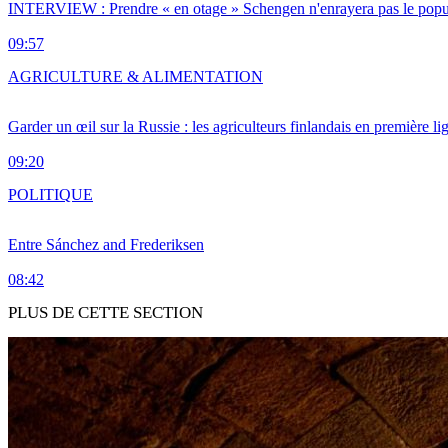
INTERVIEW : Prendre « en otage » Schengen n'enrayera pas le popu
09:57
AGRICULTURE & ALIMENTATION
Garder un œil sur la Russie : les agriculteurs finlandais en première li
09:20
POLITIQUE
Entre Sánchez and Frederiksen
08:42
PLUS DE CETTE SECTION