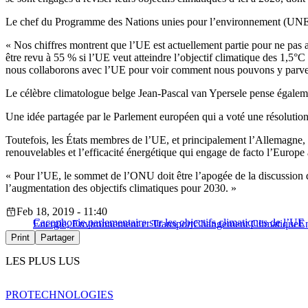
Le chef du Programme des Nations unies pour l’environnement (UNEP) 
« Nos chiffres montrent que l’UE est actuellement partie pour ne pas 
être revu à 55 % si l’UE veut atteindre l’objectif climatique des 1,5°C 
nous collaborons avec l’UE pour voir comment nous pouvons y parve
Le célèbre climatologue belge Jean-Pascal van Ypersele pense égalemen
Une idée partagée par le Parlement européen qui a voté une résolutio
Toutefois, les États membres de l’UE, et principalement l’Allemagne, so
renouvelables et l’efficacité énergétique qui engage de facto l’Europ
« Pour l’UE, le sommet de l’ONU doit être l’apogée de la discussion de
l’augmentation des objectifs climatiques pour 2030. »
Feb 18, 2019 - 11:40
Cacophonie parlementaire sur les objectifs climatiques de l’UE
Energie, Environnement et Transport
Changement Climatique
En
Print
Partager
LES PLUS LUS
PRO
TECHNOLOGIES