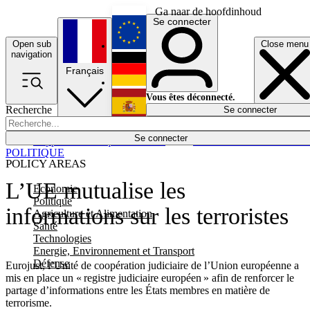
Ga naar de hoofdinhoud
Se connecter
Open sub
Close menu
English
navigation
Français
Deutsch
Vous êtes déconnecté.
Recherche
Se connecter
Español
Lumières éteintes
Se connecter
Rapporteur
Politique
Économie
Newsletters
Evénements
Em
POLITIQUE
POLICY AREAS
L’UE mutualise les
Economie
Politique
informations sur les terroristes
Agriculture et Alimentation
Santé
Technologies
Energie, Environnement et Transport
Défense
Eurojust, l’Unité de coopération judiciaire de l’Union européenne a
mis en place un « registre judiciaire européen » afin de renforcer le
partage d’informations entre les États membres en matière de
terrorisme.