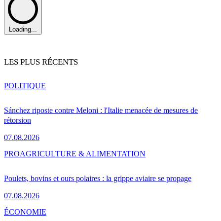
Loading...
LES PLUS RÉCENTS
POLITIQUE
Sánchez riposte contre Meloni : l'Italie menacée de mesures de
rétorsion
07.08.2026
PRO
AGRICULTURE & ALIMENTATION
Poulets, bovins et ours polaires : la grippe aviaire se propage
07.08.2026
ÉCONOMIE