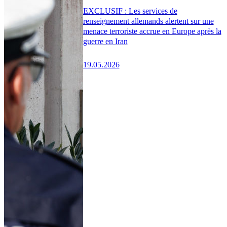
EXCLUSIF : Les services de
renseignement allemands alertent sur une
menace terroriste accrue en Europe après la
guerre en Iran
19.05.2026