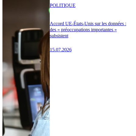
POLITIQUE
Accord UE-États-Unis sur les données :
des « préoccupations importantes »
subsistent
15.07.2026