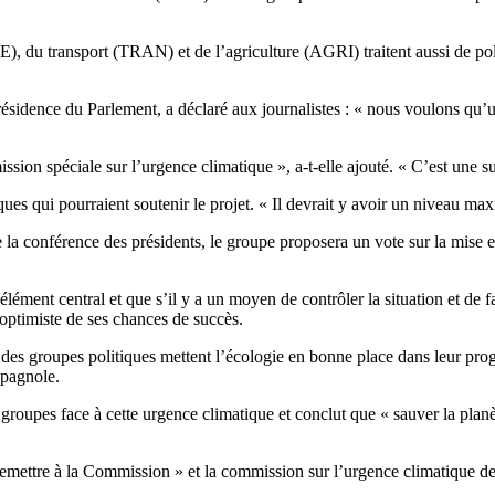
), du transport (TRAN) et de l’agriculture (AGRI) traitent aussi de pol
idence du Parlement, a déclaré aux journalistes : « nous voulons qu’un 
on spéciale sur l’urgence climatique », a-t-elle ajouté. « C’est une sujet
s qui pourraient soutenir le projet. « Il devrait y avoir un niveau ma
e la conférence des présidents, le groupe proposera un vote sur la mise
ément central et que s’il y a un moyen de contrôler la situation et de fa
 optimiste de ses chances de succès.
part des groupes politiques mettent l’écologie en bonne place dans leur
spagnole.
s groupes face à cette urgence climatique et conclut que « sauver la pla
emettre à la Commission » et la commission sur l’urgence climatique d