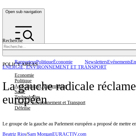
Open sub navigation
Recherche
Rapporteur
Politique
Économie
Newsletters
Evénements
Em
POLICY AREAS
ENERGIE, ENVIRONNEMENT ET TRANSPORT
Economie
Politique
La gauche radicale réclam
Agriculture et Alimentation
Santé
européen
Technologies
Energie, Environnement et Transport
Défense
Le groupe de la gauche au Parlement européen a proposé de mettre en
Beatriz Rios
/
Sam Morgan
EURACTIV.com