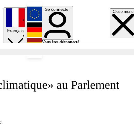
Se connecter
Close menu
English
Français
Deutsch
Vous êtes déconnecté.
Se connecter
Español
Lumières éteintes
climatique» au Parlement
e.