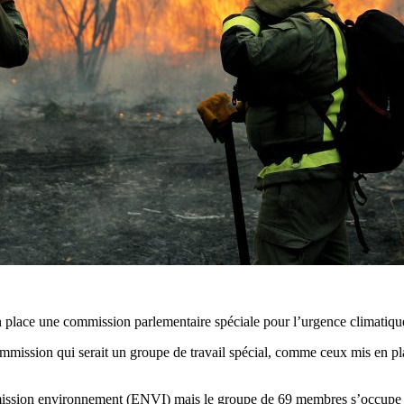
 place une commission parlementaire spéciale pour l’urgence climatiqu
ssion qui serait un groupe de travail spécial, comme ceux mis en plac
mission environnement (ENVI) mais le groupe de 69 membres s’occupe au