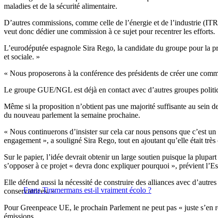
maladies et de la sécurité alimentaire.
D’autres commissions, comme celle de l’énergie et de l’industrie (ITRE
veut donc dédier une commission à ce sujet pour recentrer les efforts.
L’eurodéputée espagnole Sira Rego, la candidate du groupe pour la prés
et sociale. »
« Nous proposerons à la conférence des présidents de créer une commissi
Le groupe GUE/NGL est déjà en contact avec d’autres groupes politique
Même si la proposition n’obtient pas une majorité suffisante au sein d
du nouveau parlement la semaine prochaine.
« Nous continuerons d’insister sur cela car nous pensons que c’est un él
engagement », a souligné Sira Rego, tout en ajoutant qu’elle était très
Sur le papier, l’idée devrait obtenir un large soutien puisque la plu
s’opposer à ce projet « devra donc expliquer pourquoi », prévient l’E
Elle défend aussi la nécessité de construire des alliances avec d’autre
Frans Timmermans est-il vraiment écolo ?
conservatrices. »
Pour Greenpeace UE, le prochain Parlement ne peut pas « juste s’en r
émissions.