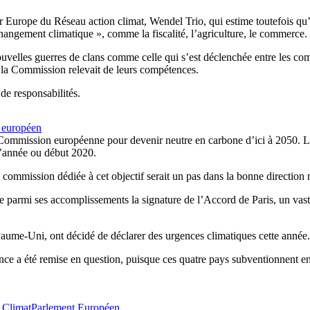
eur Europe du Réseau action climat, Wendel Trio, qui estime toutefois qu
 changement climatique », comme la fiscalité, l’agriculture, le commerce.
nouvelles guerres de clans comme celle qui s’est déclenchée entre les 
e la Commission relevait de leurs compétences.
de responsabilités.
t européen
a Commission européenne pour devenir neutre en carbone d’ici à 2050. Lo
 l’année ou début 2020.
ommission dédiée à cet objectif serait un pas dans la bonne direction m
te parmi ses accomplissements la signature de l’Accord de Paris, un vast
oyaume-Uni, ont décidé de déclarer des urgences climatiques cette année.
rgence a été remise en question, puisque ces quatre pays subventionnent e
 Climat
Parlement Européen