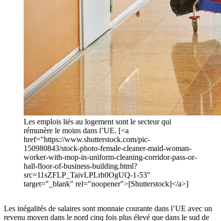
Les emplois liés au logement sont le secteur qui
rémunère le moins dans l’UE. [<a
href="https://www.shutterstock.com/pic-
150980843/stock-photo-female-cleaner-maid-woman-
worker-with-mop-in-uniform-cleaning-corridor-pass-or-
hall-floor-of-business-building.html?
src=11sZFLP_TaivLPLrh0OgUQ-1-53"
target="_blank" rel="noopener">[Shutterstock]</a>]
Les inégalités de salaires sont monnaie courante dans l’UE avec un
revenu moyen dans le nord cinq fois plus élevé que dans le sud de