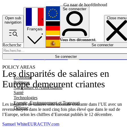
Ga naar de hoofdinhoud
Se connecter
Open sub
Close menu
English
navigation
Français
Deutsch
Vous êtes déconnecté.
Recherche
Se connecter
Español
Lumières éteintes
Se connecter
Rapporteur
Politique
Économie
Newsletters
Evénements
Em
POLICY AREAS
Les disparités de salaires en
Economie
Europe demeurent criantes
Politique
Agriculture et Alimentation
Santé
Technologies
Energie, Environnement et Transport
Les inégalités de salaires sont monnaie courante dans l’UE avec un
Défense
revenu moyen dans le nord cinq fois plus élevé que dans le sud de
l’Europe, selon les chiffres d’Eurostat publiés le 12 décembre.
Samuel White
EURACTIV.com