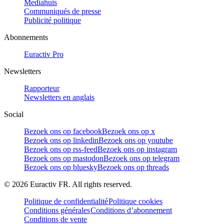
Mediahuis
Communiqués de presse
Publicité politique
Abonnements
Euractiv Pro
Newsletters
Rapporteur
Newsletters en anglais
Social
Bezoek ons op facebook
Bezoek ons op x
Bezoek ons op linkedin
Bezoek ons op youtube
Bezoek ons op rss-feed
Bezoek ons op instagram
Bezoek ons op mastodon
Bezoek ons op telegram
Bezoek ons op bluesky
Bezoek ons op threads
©
2026
Euractiv FR. All rights reserved.
Politique de confidentialité
Politique cookies
Conditions générales
Conditions d’abonnement
Conditions de vente