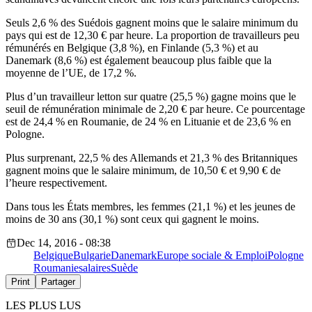
Seuls 2,6 % des Suédois gagnent moins que le salaire minimum du
pays qui est de 12,30 € par heure. La proportion de travailleurs peu
rémunérés en Belgique (3,8 %), en Finlande (5,3 %) et au
Danemark (8,6 %) est également beaucoup plus faible que la
moyenne de l’UE, de 17,2 %.
Plus d’un travailleur letton sur quatre (25,5 %) gagne moins que le
seuil de rémunération minimale de 2,20 € par heure. Ce pourcentage
est de 24,4 % en Roumanie, de 24 % en Lituanie et de 23,6 % en
Pologne.
Plus surprenant, 22,5 % des Allemands et 21,3 % des Britanniques
gagnent moins que le salaire minimum, de 10,50 € et 9,90 € de
l’heure respectivement.
Dans tous les États membres, les femmes (21,1 %) et les jeunes de
moins de 30 ans (30,1 %) sont ceux qui gagnent le moins.
Dec 14, 2016 - 08:38
Belgique
Bulgarie
Danemark
Europe sociale & Emploi
Pologne
Roumanie
salaires
Suède
Print
Partager
LES PLUS LUS