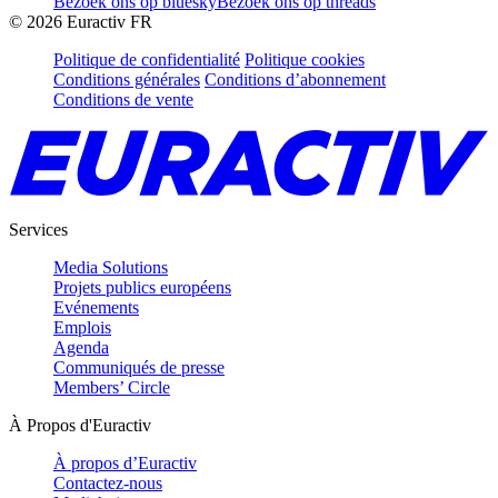
Bezoek ons op bluesky
Bezoek ons op threads
©
2026
Euractiv FR
Politique de confidentialité
Politique cookies
Conditions générales
Conditions d’abonnement
Conditions de vente
Services
Media Solutions
Projets publics européens
Evénements
Emplois
Agenda
Communiqués de presse
Members’ Circle
À Propos d'Euractiv
À propos d’Euractiv
Contactez-nous