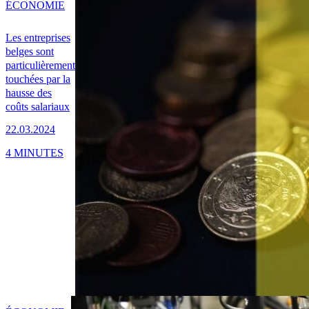
ÉCONOMIE
Les entreprises
belges sont
particulièrement
touchées par la
hausse des
coûts salariaux
22.03.2024
4 MINUTES