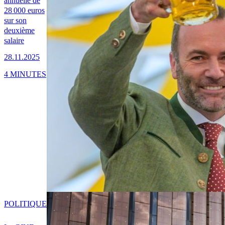
annuelle de
28 000 euros
sur son
deuxième
salaire
28.11.2025
4 MINUTES
POLITIQUE