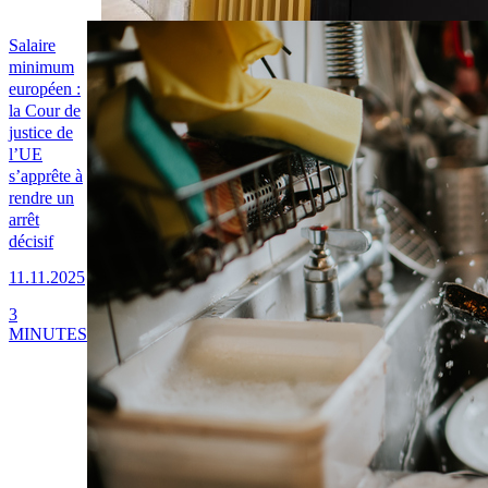
Salaire
minimum
européen :
la Cour de
justice de
l’UE
s’apprête à
rendre un
arrêt
décisif
11.11.2025
3
MINUTES