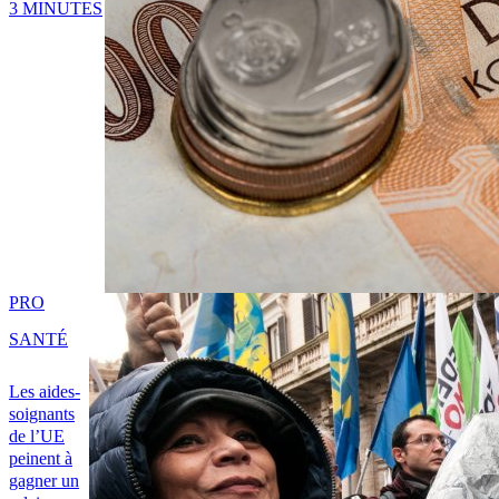
3 MINUTES
PRO
SANTÉ
Les aides-
soignants
de l’UE
peinent à
gagner un