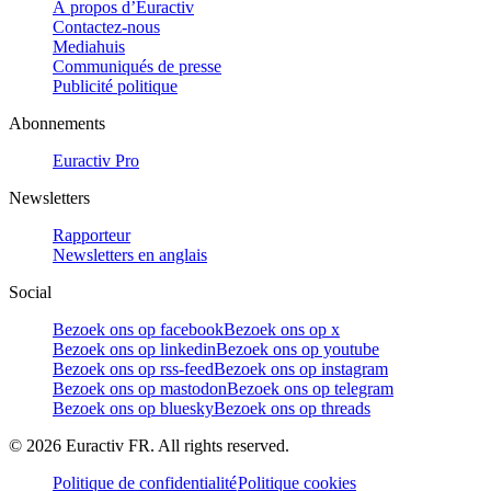
À propos d’Euractiv
Contactez-nous
Mediahuis
Communiqués de presse
Publicité politique
Abonnements
Euractiv Pro
Newsletters
Rapporteur
Newsletters en anglais
Social
Bezoek ons op facebook
Bezoek ons op x
Bezoek ons op linkedin
Bezoek ons op youtube
Bezoek ons op rss-feed
Bezoek ons op instagram
Bezoek ons op mastodon
Bezoek ons op telegram
Bezoek ons op bluesky
Bezoek ons op threads
©
2026
Euractiv FR. All rights reserved.
Politique de confidentialité
Politique cookies