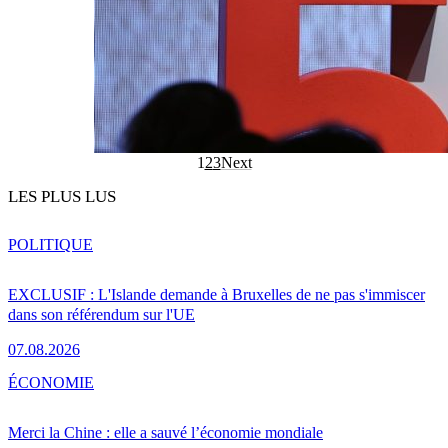
1
2
3
Next
LES PLUS LUS
POLITIQUE
EXCLUSIF : L'Islande demande à Bruxelles de ne pas s'immiscer
dans son référendum sur l'UE
07.08.2026
ÉCONOMIE
Merci la Chine : elle a sauvé l’économie mondiale