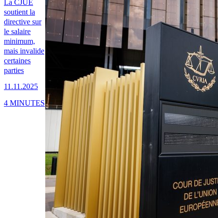
La CJUE
soutient la
directive sur
le salaire
minimum,
mais invalide
certaines
parties
11.11.2025
4 MINUTES