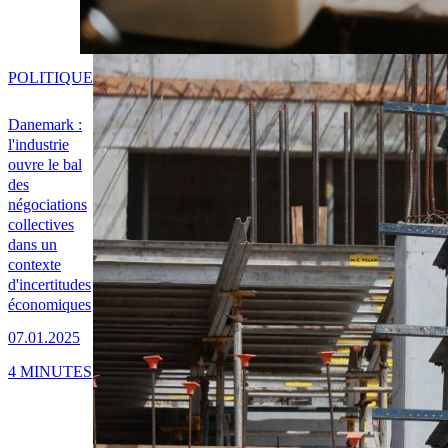
POLITIQUE
Danemark :
l'industrie
ouvre le bal
des
négociations
collectives
dans un
contexte
d'incertitudes
économiques
07.01.2025
4 MINUTES