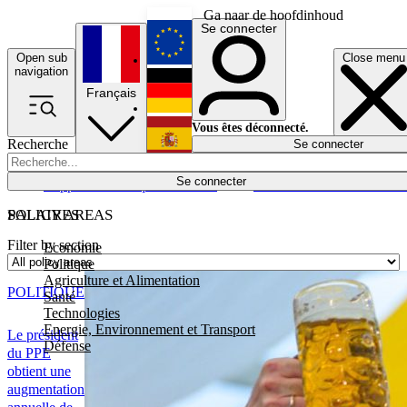
Ga naar de hoofdinhoud
Se connecter
Open sub
Close menu
English
navigation
Français
Deutsch
Vous êtes déconnecté.
Recherche
Se connecter
Español
Lumières éteintes
Se connecter
Rapporteur
Politique
Économie
Newsletters
Evénements
Em
POLICY AREAS
SALAIRES
Filter by section
Economie
Politique
Agriculture et Alimentation
POLITIQUE
Santé
Technologies
Energie, Environnement et Transport
Le président
Défense
du PPE
obtient une
augmentation