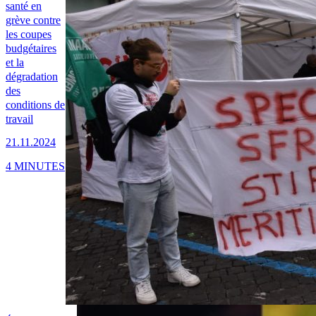
santé en
grève contre
les coupes
budgétaires
et la
dégradation
des
conditions de
travail
21.11.2024
4 MINUTES