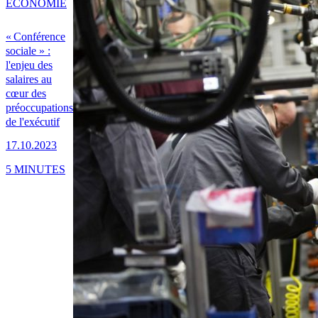
ÉCONOMIE
« Conférence
sociale » :
l'enjeu des
salaires au
cœur des
préoccupations
de l'exécutif
17.10.2023
5 MINUTES