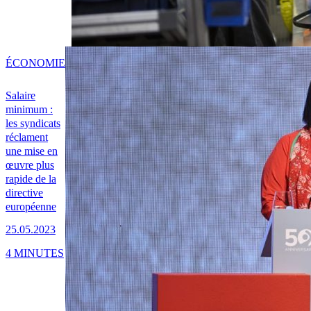
ÉCONOMIE
Salaire
minimum :
les syndicats
réclament
une mise en
œuvre plus
rapide de la
directive
européenne
25.05.2023
4 MINUTES