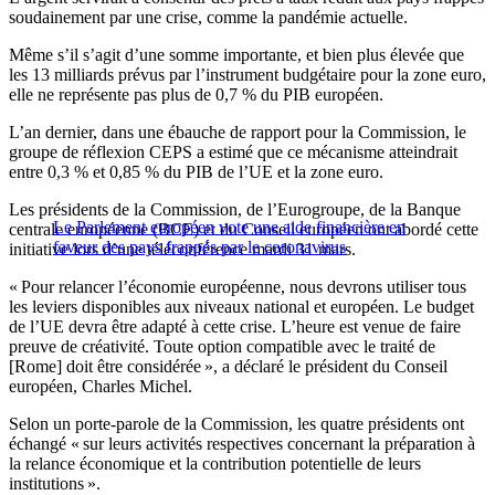
soudainement par une crise, comme la pandémie actuelle.
Même s’il s’agit d’une somme importante, et bien plus élevée que
les 13 milliards prévus par l’instrument budgétaire pour la zone euro,
elle ne représente pas plus de 0,7 % du PIB européen.
L’an dernier, dans une ébauche de rapport pour la Commission, le
groupe de réflexion CEPS a estimé que ce mécanisme atteindrait
entre 0,3 % et 0,85 % du PIB de l’UE et la zone euro.
Les présidents de la Commission, de l’Eurogroupe, de la Banque
Le Parlement européen vote une aide financière en
centrale européenne (BCE) et du Conseil européen ont abordé cette
faveur des pays frappés par le coronavirus
initiative lors d’une téléconférence mardi 31 mars.
« Pour relancer l’économie européenne, nous devrons utiliser tous
les leviers disponibles aux niveaux national et européen. Le budget
de l’UE devra être adapté à cette crise. L’heure est venue de faire
preuve de créativité. Toute option compatible avec le traité de
[Rome] doit être considérée », a déclaré le président du Conseil
européen, Charles Michel.
Selon un porte-parole de la Commission, les quatre présidents ont
échangé « sur leurs activités respectives concernant la préparation à
la relance économique et la contribution potentielle de leurs
institutions ».