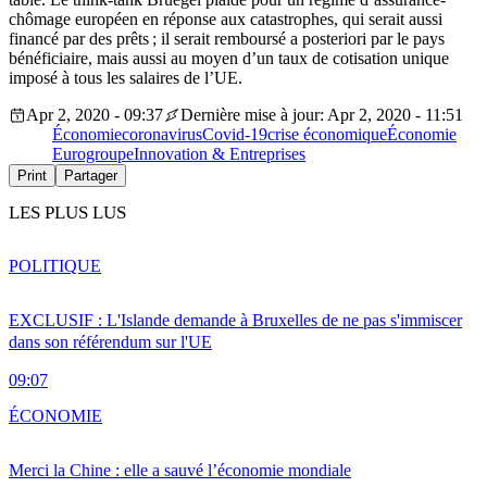
chômage européen en réponse aux catastrophes, qui serait aussi
financé par des prêts ; il serait remboursé a posteriori par le pays
bénéficiaire, mais aussi au moyen d’un taux de cotisation unique
imposé à tous les salaires de l’UE.
Apr 2, 2020 - 09:37
Dernière mise à jour: Apr 2, 2020 - 11:51
Économie
coronavirus
Covid-19
crise économique
Économie
Eurogroupe
Innovation & Entreprises
Print
Partager
LES PLUS LUS
POLITIQUE
EXCLUSIF : L'Islande demande à Bruxelles de ne pas s'immiscer
dans son référendum sur l'UE
09:07
ÉCONOMIE
Merci la Chine : elle a sauvé l’économie mondiale