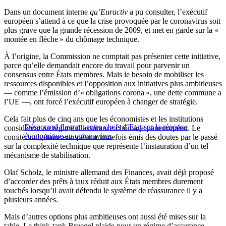
Dans un document interne
qu’Euractiv
a pu consulter, l’exécutif
européen s’attend à ce que la crise provoquée par le coronavirus soit
plus grave que la grande récession de 2009, et met en garde sur la «
montée en flèche » du chômage technique.
À l’origine, la Commission ne comptait pas présenter cette initiative,
parce qu’elle demandait encore du travail pour parvenir un
consensus entre États membres. Mais le besoin de mobiliser les
ressources disponibles et l’opposition aux initiatives plus ambitieuses
— comme l’émission d’« obligations corona », une dette commune a
l’UE —, ont forcé l’exécutif européen à changer de stratégie.
Cela fait plus de cinq ans que les économistes et les institutions
Désaccord flagrant entre chefs d’Etat sur la réponse
considèrent un régime d’assurance-chômage paneuropéen. Le
économique au coronavirus
comité budgétaire européen a toutefois émis des doutes par le passé
sur la complexité technique que représente l’instauration d’un tel
mécanisme de stabilisation.
Olaf Scholz, le ministre allemand des Finances, avait déjà proposé
d’accorder des prêts à taux réduit aux États membres durement
touchés lorsqu’il avait défendu le système de réassurance il y a
plusieurs années.
Mais d’autres options plus ambitieuses ont aussi été mises sur la
table. Le think-tank Bruegel plaide pour un régime d’assurance-