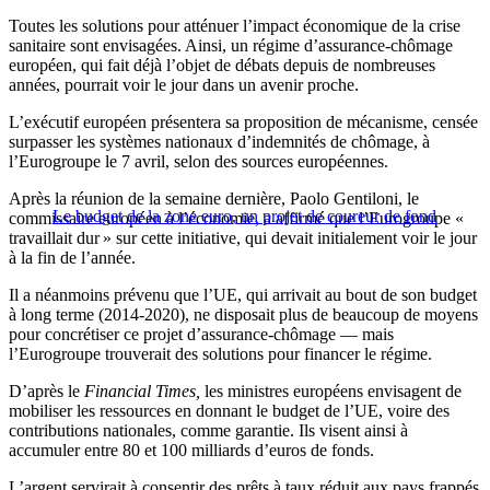
Toutes les solutions pour atténuer l’impact économique de la crise
sanitaire sont envisagées. Ainsi, un régime d’assurance-chômage
européen, qui fait déjà l’objet de débats depuis de nombreuses
années, pourrait voir le jour dans un avenir proche.
L’exécutif européen présentera sa proposition de mécanisme, censée
surpasser les systèmes nationaux d’indemnités de chômage, à
l’Eurogroupe le 7 avril, selon des sources européennes.
Après la réunion de la semaine dernière, Paolo Gentiloni, le
Le budget de la zone euro, un projet de coureur de fond
commissaire européen à l’économie, a affirmé que l’Eurogroupe «
travaillait dur » sur cette initiative, qui devait initialement voir le jour
à la fin de l’année.
Il a néanmoins prévenu que l’UE, qui arrivait au bout de son budget
à long terme (2014-2020), ne disposait plus de beaucoup de moyens
pour concrétiser ce projet d’assurance-chômage — mais
l’Eurogroupe trouverait des solutions pour financer le régime.
D’après le
Financial Times,
les ministres européens envisagent de
mobiliser les ressources en donnant le budget de l’UE, voire des
contributions nationales, comme garantie. Ils visent ainsi à
accumuler entre 80 et 100 milliards d’euros de fonds.
L’argent servirait à consentir des prêts à taux réduit aux pays frappés