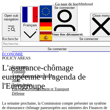
Ga naar de hoofdinhoud
Se connecter
Open sub
Close menu
English
navigation
Français
Deutsch
Vous êtes déconnecté.
Recherche
Se connecter
Español
Lumières éteintes
Se connecter
Rapporteur
Politique
Économie
Newsletters
Evénements
Em
ÉCONOMIE
POLICY AREAS
L'assurance-chômage
Economie
Politique
européenne à l'agenda de
Agriculture et Alimentation
Santé
l'Eurogroupe
Technologies
Energie, Environnement et Transport
Défense
La semaine prochaine, la Commission compte présenter un système
de réassurance chômage paneuropéen aux ministres des Finances de