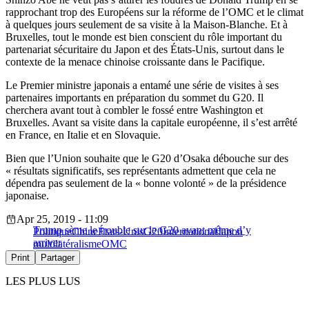
rapprochant trop des Européens sur la réforme de l’OMC et le climat
à quelques jours seulement de sa visite à la Maison-Blanche. Et à
Bruxelles, tout le monde est bien conscient du rôle important du
partenariat sécuritaire du Japon et des États-Unis, surtout dans le
contexte de la menace chinoise croissante dans le Pacifique.
Le Premier ministre japonais a entamé une série de visites à ses
partenaires importants en préparation du sommet du G20. Il
cherchera avant tout à combler le fossé entre Washington et
Bruxelles. Avant sa visite dans la capitale européenne, il s’est arrêté
en France, en Italie et en Slovaquie.
Bien que l’Union souhaite que le G20 d’Osaka débouche sur des
« résultats significatifs, ses représentants admettent que cela ne
dépendra pas seulement de la « bonne volonté » de la présidence
japonaise.
Apr 25, 2019 - 11:09
Trump sème le trouble sur le G20 avant même d’y
Politique
Chine
États-Unis
G20
International
Japon
arriver
multilatéralisme
OMC
Print
Partager
LES PLUS LUS