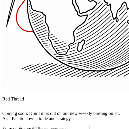
Red Thread
Coming soon: Don’t miss out on our new weekly briefing on EU-
Asia Pacific power, trade and strategy.
Entrez votre email