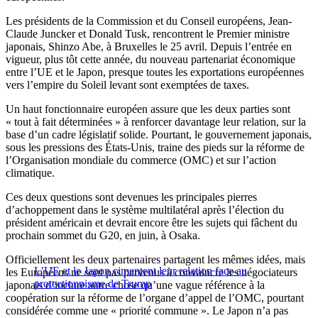
Les présidents de la Commission et du Conseil européens, Jean-
Claude Juncker et Donald Tusk, rencontrent le Premier ministre
japonais, Shinzo Abe, à Bruxelles le 25 avril. Depuis l’entrée en
vigueur, plus tôt cette année, du nouveau partenariat économique
entre l’UE et le Japon, presque toutes les exportations européennes
vers l’empire du Soleil levant sont exemptées de taxes.
Un haut fonctionnaire européen assure que les deux parties sont
« tout à fait déterminées » à renforcer davantage leur relation, sur la
base d’un cadre législatif solide. Pourtant, le gouvernement japonais,
sous les pressions des États-Unis, traine des pieds sur la réforme de
l’Organisation mondiale du commerce (OMC) et sur l’action
climatique.
Ces deux questions sont devenues les principales pierres
d’achoppement dans le système multilatéral après l’élection du
président américain et devrait encore être les sujets qui fâchent du
prochain sommet du G20, en juin, à Osaka.
Officiellement les deux partenaires partagent les mêmes idées, mais
L’UE et le Japon cimentent leur relation face au
les Européens ne sont pas parvenus à convaincre les négociateurs
protectionnisme de Trump
japonais d’inclure autre chose qu’une vague référence à la
coopération sur la réforme de l’organe d’appel de l’OMC, pourtant
considérée comme une « priorité commune ». Le Japon n’a pas