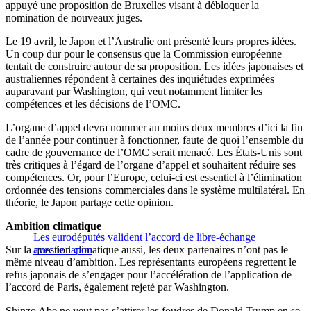
appuyé une proposition de Bruxelles visant à débloquer la
nomination de nouveaux juges.
Le 19 avril, le Japon et l’Australie ont présenté leurs propres idées.
Un coup dur pour le consensus que la Commission européenne
tentait de construire autour de sa proposition. Les idées japonaises et
australiennes répondent à certaines des inquiétudes exprimées
auparavant par Washington, qui veut notamment limiter les
compétences et les décisions de l’OMC.
L’organe d’appel devra nommer au moins deux membres d’ici la fin
de l’année pour continuer à fonctionner, faute de quoi l’ensemble du
cadre de gouvernance de l’OMC serait menacé. Les États-Unis sont
très critiques à l’égard de l’organe d’appel et souhaitent réduire ses
compétences. Or, pour l’Europe, celui-ci est essentiel à l’élimination
ordonnée des tensions commerciales dans le système multilatéral. En
théorie, le Japon partage cette opinion.
Ambition climatique
Les eurodéputés valident l’accord de libre-échange
Sur la question climatique aussi, les deux partenaires n’ont pas le
avec le Japon
même niveau d’ambition. Les représentants européens regrettent le
refus japonais de s’engager pour l’accélération de l’application de
l’accord de Paris, également rejeté par Washington.
Shinzo Abe ne veut pas s’attirer les foudres de Donald Trump en se