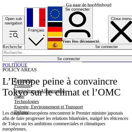
Ga naar de hoofdinhoud
Se connecter
Open sub
Close menu
English
navigation
Français
Deutsch
Vous êtes déconnecté.
Recherche
Se connecter
Español
Lumières éteintes
Se connecter
Rapporteur
Politique
Économie
Newsletters
Evénements
Em
POLITIQUE
POLICY AREAS
L’Europe peine à convaincre
Economie
Politique
Tokyo sur le climat et l’OMC
Agriculture et Alimentation
Santé
Technologies
Energie, Environnement et Transport
Défense
Les dirigeants européens rencontrent le Premier ministre japonais
afin de faire progresser les relations bilatérales, malgré les réticences
de Tokyo sur les ambitions commerciales et climatiques
européennes.