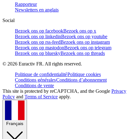
Rapporteur
Newsletters en anglais
Social
Bezoek ons op facebook
Bezoek ons op x
Bezoek ons op linkedin
Bezoek ons op youtube
Bezoek ons op rss-feed
Bezoek ons op instagram
Bezoek ons op mastodon
Bezoek ons op telegram
Bezoek ons op bluesky
Bezoek ons op threads
©
2026
Euractiv FR. All rights reserved.
Politique de confidentialité
Politique cookies
Conditions générales
Conditions d’abonnement
Conditions de vente
This site is protected by reCAPTCHA, and the Google
Privacy
Policy
and
Terms of Service
apply.
Français