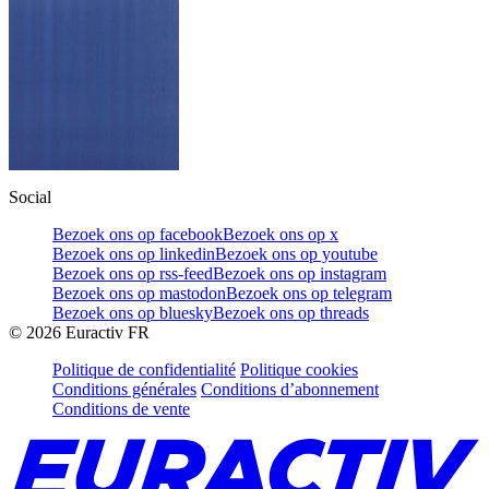
Social
Bezoek ons op facebook
Bezoek ons op x
Bezoek ons op linkedin
Bezoek ons op youtube
Bezoek ons op rss-feed
Bezoek ons op instagram
Bezoek ons op mastodon
Bezoek ons op telegram
Bezoek ons op bluesky
Bezoek ons op threads
©
2026
Euractiv FR
Politique de confidentialité
Politique cookies
Conditions générales
Conditions d’abonnement
Conditions de vente