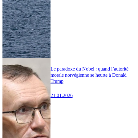
Le paradoxe du Nobel : quand l’autorité
morale norvégienne se heurte à Donald
Trump
21.01.2026