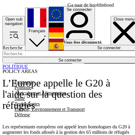
Ga naar de hoofdinhoud
Se connecter
Open sub
Close menu
English
navigation
Français
Deutsch
Vous êtes déconnecté.
Recherche
Se connecter
Español
Lumières éteintes
Se connecter
Rapporteur
Politique
Économie
Newsletters
Evénements
Em
POLITIQUE
POLICY AREAS
L’Europe appelle le G20 à
Economie
Politique
l'aide sur la question des
Agriculture et Alimentation
Santé
réfugiés
Technologies
Energie, Environnement et Transport
Défense
Les représentants européens ont appelé leurs homologues du G20 à
augmenter les fonds alloués à la gestion des 65 millions de réfugiés