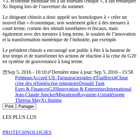
« L’économie mondiale est à un tournant critique », a fait remarquer
Xi Jinping lors de l’ouverture du sommet.
Le dirigeant chinois a donc appelé ses homologues à « créer un
nouvel élan » économique, non seulement grâce à des mesures à
court terme, comme des stimuli monétaires et fiscaux, mais
également avec des mesures à long terme, le soutien de l’innovation
et la transformation numérique de l’industrie, par exemple.
Le président chinois a encouragé son public à être à la hauteur de
leur temps et de transformer les actions de réaction à la crise du G20
en système de gouvernance à long terme.
Sep 5, 2016 - 10:10
Dernière mise à jour: Sep 5, 2016 - 15:58
Politique
Accord UE-Turquie
acier
aides d'État
Brexit
Chine
crise des réfugiés
crise migratoire
Donald Tusk
Euro & Finances
G20
Innovation & Entreprises
International
Jean-Claude Juncker
Migrations
Royaume-Uni
sidérurgie
Theresa May
Xi Jinping
Print
Partager
LES PLUS LUS
PRO
TECHNOLOGIES