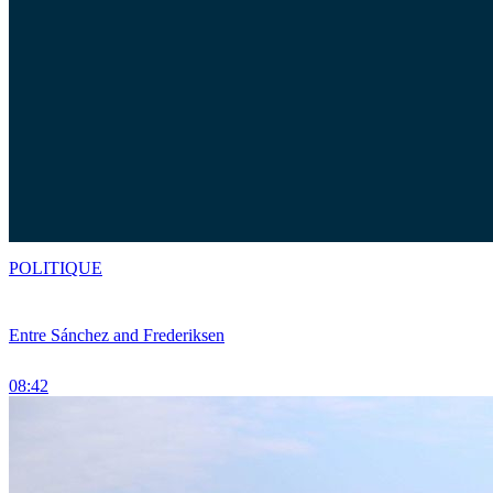
POLITIQUE
Entre Sánchez and Frederiksen
08:42