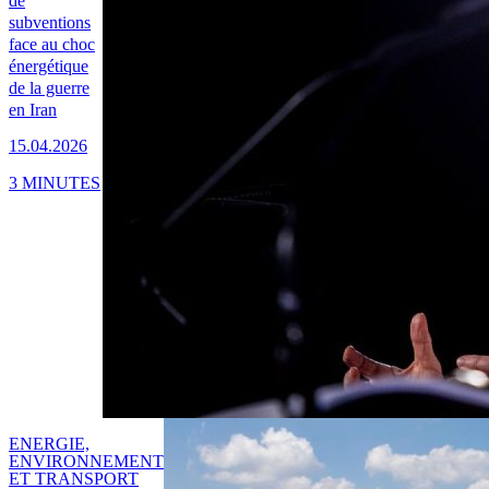
de
subventions
face au choc
énergétique
de la guerre
en Iran
15.04.2026
3 MINUTES
ENERGIE,
ENVIRONNEMENT
ET TRANSPORT