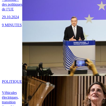
des politiques
de l’UE
29.10.2024
9 MINUTES
POLITIQUE
Véhicules
électriques,
transition