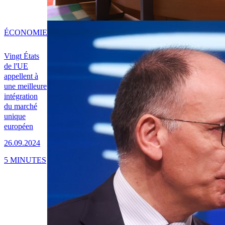
ÉCONOMIE
Vingt États
de l'UE
appellent à
une meilleure
intégration
du marché
unique
européen
26.09.2024
5 MINUTES