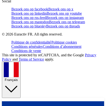
Social
Bezoek ons op facebook
Bezoek ons op x
Bezoek ons op linkedin
Bezoek ons op youtube
Bezoek ons op rss-feed
Bezoek ons op instagram
Bezoek ons op mastodon
Bezoek ons op telegram
Bezoek ons op bluesky
Bezoek ons op threads
©
2026
Euractiv FR. All rights reserved.
Politique de confidentialité
Politique cookies
Conditions générales
Conditions d’abonnement
Conditions de vente
This site is protected by reCAPTCHA, and the Google
Privacy
Policy
and
Terms of Service
apply.
Français