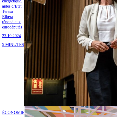
énergétique,
aides d’État :
Teresa
Ribera
répond aux
eurodéputés
23.10.2024
5 MINUTES
ÉCONOMIE