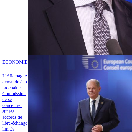
ÉCONOMIE
L’Allemagne
demande à la
prochaine
Commission
de se
concentrer
sur les
accords de
libre-échange
limités