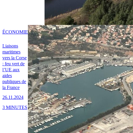
ÉCONOMIE
Liaisons
maritimes
vers la Corse
: feu vert de
l’UE aux
aides
publiques de
la France
26.11.2024
3 MINUTES