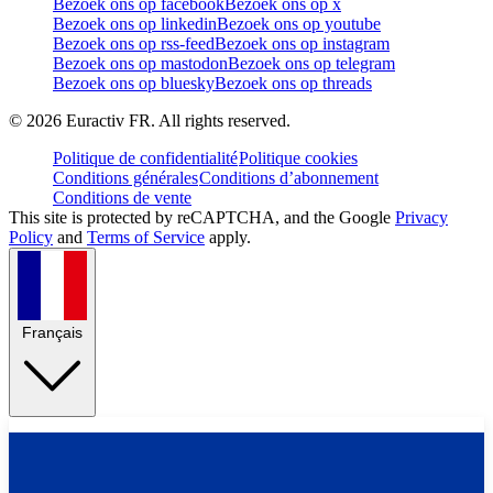
Bezoek ons op facebook
Bezoek ons op x
Bezoek ons op linkedin
Bezoek ons op youtube
Bezoek ons op rss-feed
Bezoek ons op instagram
Bezoek ons op mastodon
Bezoek ons op telegram
Bezoek ons op bluesky
Bezoek ons op threads
©
2026
Euractiv FR. All rights reserved.
Politique de confidentialité
Politique cookies
Conditions générales
Conditions d’abonnement
Conditions de vente
This site is protected by reCAPTCHA, and the Google
Privacy
Policy
and
Terms of Service
apply.
Français