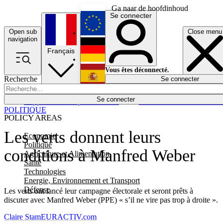
Ga naar de hoofdinhoud
Se connecter
Open sub
Close menu
English
navigation
Français
Deutsch
Vous êtes déconnecté.
Recherche
Se connecter
Español
Lumières éteintes
Se connecter
Rapporteur
Politique
Économie
Newsletters
Evénements
Em
POLITIQUE
POLICY AREAS
Les verts donnent leurs
Economie
Politique
conditions à Manfred Weber
Agriculture et Alimentation
Santé
Technologies
Energie, Environnement et Transport
Défense
Les verts ont lancé leur campagne électorale et seront prêts à
discuter avec Manfred Weber (PPE) « s’il ne vire pas trop à droite ».
Claire Stam
EURACTIV.com