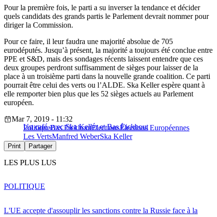
Pour la première fois, le parti a su inverser la tendance et décider
quels candidats des grands partis le Parlement devrait nommer pour
diriger la Commission.
Pour ce faire, il leur faudra une majorité absolue de 705
eurodéputés. Jusqu’à présent, la majorité a toujours été conclue entre
PPE et S&D, mais des sondages récents laissent entendre que ces
deux groupes perdront suffisamment de sièges pour laisser de la
place à un troisième parti dans la nouvelle grande coalition. Ce parti
pourrait être celui des verts ou l’ALDE. Ska Keller espère quant à
elle remporter bien plus que les 52 sièges actuels au Parlement
européen.
Mar 7, 2019 - 11:32
Un café avec Ska Keller et Bas Eickhout
Politique
Bas Eickhout
Élections
Élections Européennes
Les Verts
Manfred Weber
Ska Keller
Print
Partager
LES PLUS LUS
POLITIQUE
L'UE accepte d'assouplir les sanctions contre la Russie face à la