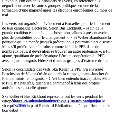
Eickhout, l’un des deux candidats des verts, en référence aux
négociations avec les autres groupes politiques en vue de la
formation d’une majorité après les élections européennes du mois de
mai.
Les verts ont organisé un évènement à Bruxelles pour le lancement
de leur campagne électorale. Selon Bas Eickhout, « la fin de la
grande coalition est une bonne chose, nous allons à présent avoir
plus de possibilités pour le changement ». « Si Weber abandonne la
politique qu’il a menée jusqu’à présent, nous pourrons alors discuter.
Mais s’il préfère virer à droite, comme le fait le PPE dans de
nombreux pays, il devra alors se trouver un autre partenaire », a-t-il
ajouté, qualifiant de problématique l’étroite coopération du PPE
avec le parti hongrois Fidesz et d’autres groupes d’extrême droite.
Selon la cocandidate des verts Ska Keller, le PPE n’a envisagé
l’exclusion de Viktor Orbán qu’après la campagne anti-Juncker du
Premier ministre hongrois. « C’est bien entendu inacceptable. Mais
le PPE n’a pas réagi quand il a commencé à tenir des propos
antisémites », a-t-elle ajouté.
Ska Keller et Bas Eickhout représenteront les verts pendant les
Bruxelles réfute la dernière campagne anti-immigration
européennes, et leur candidature est vue d’un très bon œil par le
d’Orban
vice-président du parti Reinhard Bütikofer qui l’a qualifiée de « très
bon début ».