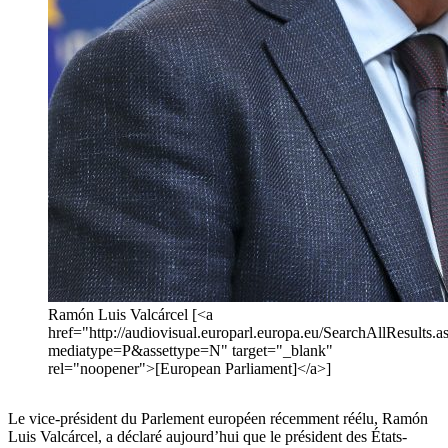
Ramón Luis Valcárcel [<a
href="http://audiovisual.europarl.europa.eu/SearchAllResults.a
mediatype=P&assettype=N" target="_blank"
rel="noopener">[European Parliament]</a>]
Le vice-président du Parlement européen récemment réélu, Ramón
Luis Valcárcel, a déclaré aujourd’hui que le président des États-