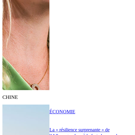
CHINE
ÉCONOMIE
La « résilience surprenante » de