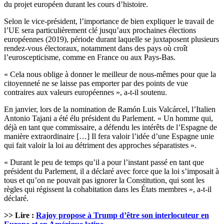
du projet européen durant les cours d’histoire.
Selon le vice-président, l’importance de bien expliquer le travail de
l’UE sera particulièrement clé jusqu’aux prochaines élections
européennes (2019), période durant laquelle se juxtaposent plusieurs
rendez-vous électoraux, notamment dans des pays où croît
l’euroscepticisme, comme en France ou aux Pays-Bas.
« Cela nous oblige à donner le meilleur de nous-mêmes pour que la
citoyenneté ne se laisse pas emporter par des points de vue
contraires aux valeurs européennes », a-t-il soutenu.
En janvier, lors de la nomination de Ramón Luis Valcárcel, l’Italien
Antonio Tajani a été élu président du Parlement. « Un homme qui,
déjà en tant que commissaire, a défendu les intérêts de l’Espagne de
manière extraordinaire […] Il fera valoir l’idée d’une Espagne unie
qui fait valoir la loi au détriment des approches séparatistes ».
« Durant le peu de temps qu’il a pour l’instant passé en tant que
président du Parlement, il a déclaré avec force que la loi s’imposait à
tous et qu’on ne pouvait pas ignorer la Constitution, qui sont les
règles qui régissent la cohabitation dans les États membres », a-t-il
déclaré.
>> Lire :
Rajoy propose à Trump d’être son interlocuteur en