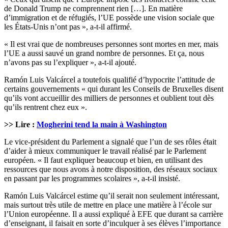
de Donald Trump ne comprennent rien […]. En matière
d’immigration et de réfugiés, l’UE possède une vision sociale que
les États-Unis n’ont pas », a-t-il affirmé.
« Il est vrai que de nombreuses personnes sont mortes en mer, mais
l’UE a aussi sauvé un grand nombre de personnes. Et ça, nous
n’avons pas su l’expliquer », a-t-il ajouté.
Ramón Luis Valcárcel a toutefois qualifié d’hypocrite l’attitude de
certains gouvernements « qui durant les Conseils de Bruxelles disent
qu’ils vont accueillir des milliers de personnes et oublient tout dès
qu’ils rentrent chez eux ».
>> Lire :
Mogherini tend la main à Washington
Le vice-président du Parlement a signalé que l’un de ses rôles était
d’aider à mieux communiquer le travail réalisé par le Parlement
européen. « Il faut expliquer beaucoup et bien, en utilisant des
ressources que nous avons à notre disposition, des réseaux sociaux
en passant par les programmes scolaires », a-t-il insisté.
Ramón Luis Valcárcel estime qu’il serait non seulement intéressant,
mais surtout très utile de mettre en place une matière à l’école sur
l’Union européenne. Il a aussi expliqué à EFE que durant sa carrière
d’enseignant, il faisait en sorte d’inculquer à ses élèves l’importance