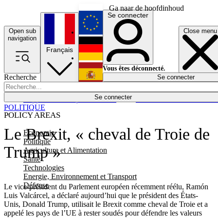
Ga naar de hoofdinhoud
Se connecter
Open sub
Close menu
English
navigation
Français
Deutsch
Vous êtes déconnecté.
Recherche
Se connecter
Español
Lumières éteintes
Se connecter
Rapporteur
Politique
Économie
Newsletters
Evénements
Em
POLITIQUE
POLICY AREAS
Le Brexit, « cheval de Troie de
Economie
Politique
Trump »
Agriculture et Alimentation
Santé
Technologies
Energie, Environnement et Transport
Défense
Le vice-président du Parlement européen récemment réélu, Ramón
Luis Valcárcel, a déclaré aujourd’hui que le président des États-
Unis, Donald Trump, utilisait le Brexit comme cheval de Troie et a
appelé les pays de l’UE à rester soudés pour défendre les valeurs