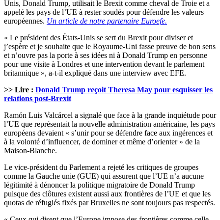
Unis, Donald Trump, utilisait le Brexit comme cheval de Troie et a
appelé les pays de l’UE à rester soudés pour défendre les valeurs
européennes.
Un article de notre partenaire Euroefe.
« Le président des États-Unis se sert du Brexit pour diviser et
j’espère et je souhaite que le Royaume-Uni fasse preuve de bon sens
et n’ouvre pas la porte à ses idées ni à Donald Trump en personne
pour une visite à Londres et une intervention devant le parlement
britannique », a-t-il expliqué dans une interview avec EFE.
>> Lire :
Donald Trump reçoit Theresa May pour esquisser les
relations post-Brexit
Ramón Luis Valcárcel a signalé que face à la grande inquiétude pour
l’UE que représentait la nouvelle administration américaine, les pays
européens devaient « s’unir pour se défendre face aux ingérences et
à la volonté d’influencer, de dominer et même d’orienter » de la
Maison-Blanche.
Le vice-président du Parlement a rejeté les critiques de groupes
comme la Gauche unie (GUE) qui assurent que l’UE n’a aucune
légitimité à dénoncer la politique migratoire de Donald Trump
puisque des clôtures existent aussi aux frontières de l’UE et que les
quotas de réfugiés fixés par Bruxelles ne sont toujours pas respectés.
« Ceux qui disent que l’Europe impose des frontières comme celle