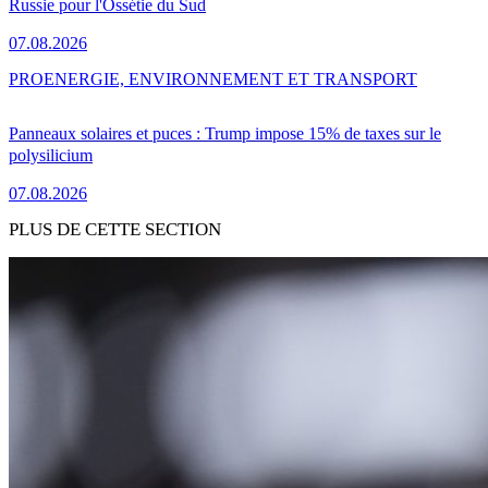
Russie pour l'Ossétie du Sud
07.08.2026
PRO
ENERGIE, ENVIRONNEMENT ET TRANSPORT
Panneaux solaires et puces : Trump impose 15% de taxes sur le
polysilicium
07.08.2026
PLUS DE CETTE SECTION