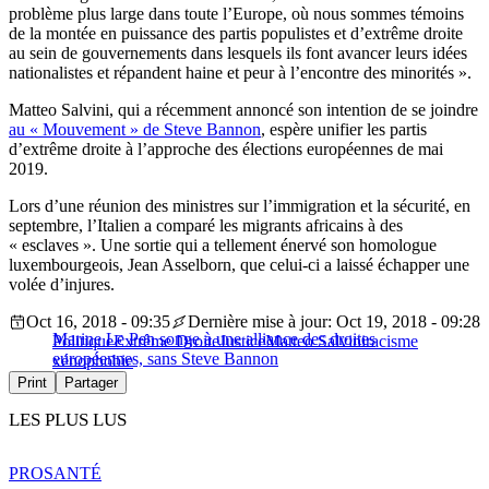
problème plus large dans toute l’Europe, où nous sommes témoins
de la montée en puissance des partis populistes et d’extrême droite
au sein de gouvernements dans lesquels ils font avancer leurs idées
nationalistes et répandent haine et peur à l’encontre des minorités ».
Matteo Salvini, qui a récemment annoncé son intention de se joindre
au « Mouvement » de Steve Bannon
, espère unifier les partis
d’extrême droite à l’approche des élections européennes de mai
2019.
Lors d’une réunion des ministres sur l’immigration et la sécurité, en
septembre, l’Italien a comparé les migrants africains à des
« esclaves ». Une sortie qui a tellement énervé son homologue
luxembourgeois, Jean Asselborn, que celui-ci a laissé échapper une
volée d’injures.
Oct 16, 2018 - 09:35
Dernière mise à jour: Oct 19, 2018 - 09:28
Marine Le Pen songe à une alliance des droites
Politique
Extrême Droite
Justice
Matteo Salvini
racisme
européennes, sans Steve Bannon
xénophobie
Print
Partager
LES PLUS LUS
PRO
SANTÉ