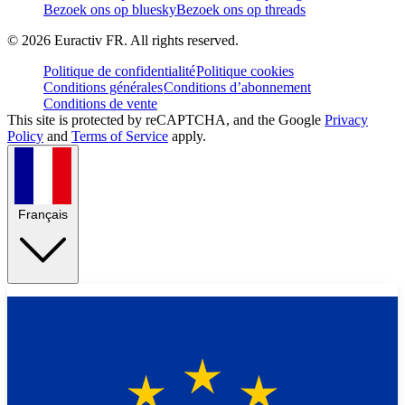
Bezoek ons op bluesky
Bezoek ons op threads
©
2026
Euractiv FR. All rights reserved.
Politique de confidentialité
Politique cookies
Conditions générales
Conditions d’abonnement
Conditions de vente
This site is protected by reCAPTCHA, and the Google
Privacy
Policy
and
Terms of Service
apply.
Français