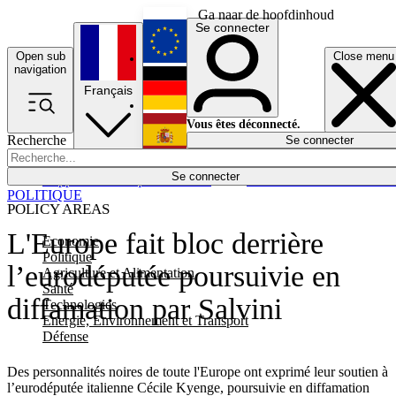
Ga naar de hoofdinhoud
Se connecter
Open sub
Close menu
English
navigation
Français
Deutsch
Vous êtes déconnecté.
Recherche
Se connecter
Español
Lumières éteintes
Se connecter
Rapporteur
Politique
Économie
Newsletters
Evénements
Em
POLITIQUE
POLICY AREAS
L'Europe fait bloc derrière
Economie
Politique
l’eurodéputée poursuivie en
Agriculture et Alimentation
Santé
diffamation par Salvini
Technologies
Energie, Environnement et Transport
Défense
Des personnalités noires de toute l'Europe ont exprimé leur soutien à
l’eurodéputée italienne Cécile Kyenge, poursuivie en diffamation