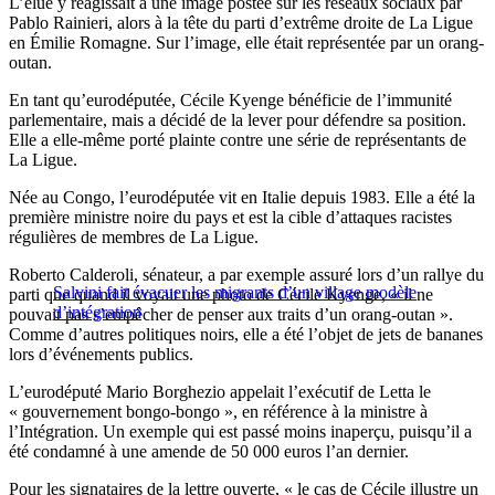
L’élue y réagissait à une image postée sur les réseaux sociaux par
Pablo Rainieri, alors à la tête du parti d’extrême droite de La Ligue
en Émilie Romagne. Sur l’image, elle était représentée par un orang-
outan.
En tant qu’eurodéputée, Cécile Kyenge bénéficie de l’immunité
parlementaire, mais a décidé de la lever pour défendre sa position.
Elle a elle-même porté plainte contre une série de représentants de
La Ligue.
Née au Congo, l’eurodéputée vit en Italie depuis 1983. Elle a été la
première ministre noire du pays et est la cible d’attaques racistes
régulières de membres de La Ligue.
Roberto Calderoli, sénateur, a par exemple assuré lors d’un rallye du
Salvini fait évacuer les migrants d’un village modèle
parti que quand il voyait une photo de Cécile Kyenge, « il ne
d’intégration
pouvait pas s’empêcher de penser aux traits d’un orang-outan ».
Comme d’autres politiques noirs, elle a été l’objet de jets de bananes
lors d’événements publics.
L’eurodéputé Mario Borghezio appelait l’exécutif de Letta le
« gouvernement bongo-bongo », en référence à la ministre à
l’Intégration. Un exemple qui est passé moins inaperçu, puisqu’il a
été condamné à une amende de 50 000 euros l’an dernier.
Pour les signataires de la lettre ouverte, « le cas de Cécile illustre un