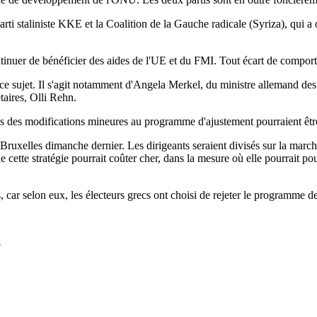
arti staliniste KKE et la Coalition de la Gauche radicale (Syriza), qui a
inuer de bénéficier des aides de l'UE et du FMI. Tout écart de comporte
 à ce sujet. Il s'agit notamment d'Angela Merkel, du ministre allemand 
aires, Olli Rehn.
s des modifications mineures au programme d'ajustement pourraient être 
 Bruxelles dimanche dernier. Les dirigeants seraient divisés sur la marche
cette stratégie pourrait coûter cher, dans la mesure où elle pourrait po
 car selon eux, les électeurs grecs ont choisi de rejeter le programme d
8