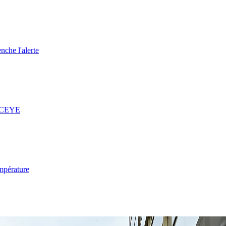
nche l'alerte
 ICEYE
mpérature