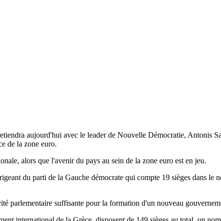
etiendra aujourd'hui avec le leader de Nouvelle Démocratie, Antonis Sam
ce de la zone euro.
ale, alors que l'avenir du pays au sein de la zone euro est en jeu.
dirigeant du parti de la Gauche démocrate qui compte 19 sièges dans le n
rité parlementaire suffisante pour la formation d'un nouveau gouvernem
t international de la Grèce, disposent de 149 sièges au total, un nom