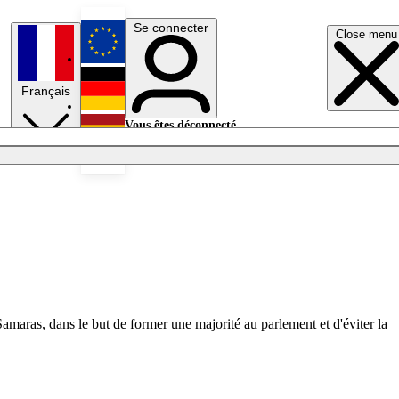
Se connecter
Close menu
English
Français
Deutsch
Vous êtes déconnecté.
Se connecter
Español
Lumières éteintes
maras, dans le but de former une majorité au parlement et d'éviter la