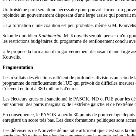
Un troisième parti sera donc nécessaire pour pouvoir former un gouvern
rejoindre un gouvernement disposant d'une large assise qui pourrait m
« La formation d'une coalition est peu probable, même si M. Kouvelis 
Selon le quotidien
Kathimerini
, M. Kouvelis semble penser qu'un gouv
les restrictions budgétaires du programme de renflouement conclu ave
« Je propose la formation d'un gouvernement disposant d'une large assi
Kouvelis.
Fragmentation
Les résultats des élections reflètent de profondes divisions au sein de
programme de renflouement de l'UE qui prévoit de difficiles mesures d'
s'élèvent en tout à 380 milliards d'euros.
Les électeurs grecs ont sanctionné le PASOK, ND et l'UE pour les déb
ont soutenu des partis marginaux de l'extrême gauche et de l'extrême d
En conséquence, le PASOK a perdu 30 points de pourcentage depuis le 
enregistré un score très bas. Les deux formations politiques sont ac
Les défenseurs de Nouvelle démocratie affirment que c'est sous la direc
partie des 20 nations les plus développées dans le monde, selon l'In