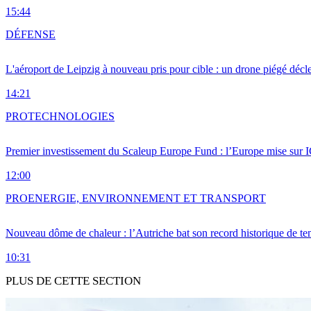
15:44
DÉFENSE
L'aéroport de Leipzig à nouveau pris pour cible : un drone piégé décle
14:21
PRO
TECHNOLOGIES
Premier investissement du Scaleup Europe Fund : l’Europe mise sur
12:00
PRO
ENERGIE, ENVIRONNEMENT ET TRANSPORT
Nouveau dôme de chaleur : l’Autriche bat son record historique de te
10:31
PLUS DE CETTE SECTION