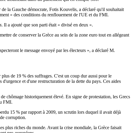
 de la Gauche démocrate, Fotis Kouvelis, a déclaré qu'il souhaitait
vement » des conditions du renflouement de l'UE et du FMI.
s
. Il a ajouté que son parti était « divisé en deux ».
ttre de conserver la Grèce au sein de la zone euro tout en allégeant
specteront le message envoyé par les électeurs », a déclaré M.
er plus de 19 % des suffrages. C'est un coup dur aussi pour le
 d'urgence et d'une restructuration de la dette du pays. Ces aides
de chômage historiquement élevé. En signe de protestation, les Grecs
du FMI.
du 15 % par rapport à 2009, un scrutin lors duquel il avait déjà
de corruption.
les plus riches du monde. Avant la crise mondiale, la Grèce faisait
ment pro-européens.