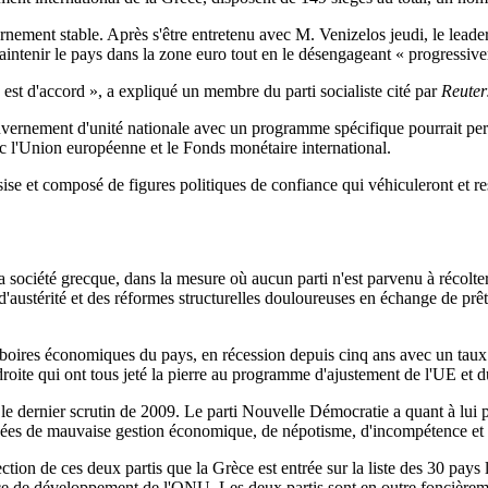
ement stable. Après s'être entretenu avec M. Venizelos jeudi, le leader
aintenir le pays dans la zone euro tout en le désengageant « progressi
est d'accord », a expliqué un membre du parti socialiste cité par
Reuter
ernement d'unité nationale avec un programme spécifique pourrait perme
c l'Union européenne et le Fonds monétaire international.
se et composé de figures politiques de confiance qui véhiculeront et re
 la société grecque, dans la mesure où aucun parti n'est parvenu à récolt
austérité et des réformes structurelles douloureuses en échange de prêts
oires économiques du pays, en récession depuis cinq ans avec un taux 
roite qui ont tous jeté la pierre au programme d'ajustement de l'UE et 
dernier scrutin de 2009. Le parti Nouvelle Démocratie a quant à lui per
cusées de mauvaise gestion économique, de népotisme, d'incompétence et 
tion de ces deux partis que la Grèce est entrée sur la liste des 30 pays 
dice de développement de l'ONU. Les deux partis sont en outre foncière