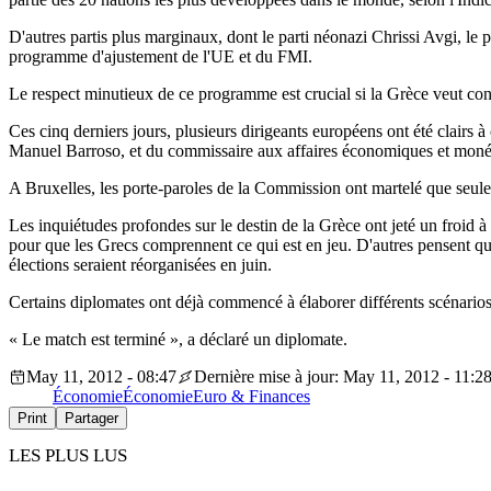
D'autres partis plus marginaux, dont le parti néonazi Chrissi Avgi, le p
programme d'ajustement de l'UE et du FMI.
Le respect minutieux de ce programme est crucial si la Grèce veut cont
Ces cinq derniers jours, plusieurs dirigeants européens ont été clairs
Manuel Barroso, et du commissaire aux affaires économiques et monét
A Bruxelles, les porte-paroles de la Commission ont martelé que seule
Les inquiétudes profondes sur le destin de la Grèce ont jeté un froid à
pour que les Grecs comprennent ce qui est en jeu. D'autres pensent que 
élections seraient réorganisées en juin.
Certains diplomates ont déjà commencé à élaborer différents scénarios,
« Le match est terminé », a déclaré un diplomate.
May 11, 2012 - 08:47
Dernière mise à jour: May 11, 2012 - 11:2
Économie
Économie
Euro & Finances
Print
Partager
LES PLUS LUS