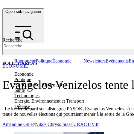
Open sub navigation
Recherche
Rapporteur
Politique
Économie
Newsletters
Evénements
Em
POLICY AREAS
ÉCONOMIE
Economie
Politique
Evangelos Venizelos tente l
Agriculture et Alimentation
Santé
Technologies
Energie, Environnement et Transport
Défense
Le leader du parti socialiste grec PASOK, Evangelos Venizelos, s'entr
tenue de nouvelles élections qui pourraient mener à la sortie de la Grè
Amandine Gillet
/
Nikos Chrysoloras
EURACTIV.fr