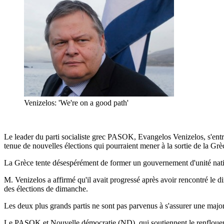
Venizelos: 'We're on a good path'
Le leader du parti socialiste grec PASOK, Evangelos Venizelos, s'entr
tenue de nouvelles élections qui pourraient mener à la sortie de la Grè
La Grèce tente désespérément de former un gouvernement d'unité nation
M. Venizelos a affirmé qu'il avait progressé après avoir rencontré le 
des élections de dimanche.
Les deux plus grands partis ne sont pas parvenus à s'assurer une majo
Le PASOK et Nouvelle démocratie (ND), qui soutiennent le renflouemen