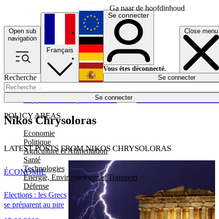
Ga naar de hoofdinhoud
Se connecter
Open sub
Close menu
English
navigation
Français
Deutsch
Vous êtes déconnecté.
Recherche
Se connecter
Español
Lumières éteintes
Se connecter
Rapporteur
Politique
Économie
Newsletters
Evénements
Em
POLICY AREAS
Nikos Chrysoloras
Economie
Politique
LATEST POSTS FROM NIKOS CHRYSOLORAS
Agriculture et Alimentation
Santé
Technologies
ÉCONOMIE
Energie, Environnement et Transport
Défense
Elections : les Grecs
se préparent au pire