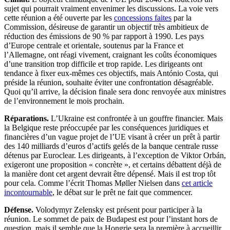
sujet qui pourrait vraiment envenimer les discussions. La voie vers
cette réunion a été ouverte par les
concessions faites
par la
Commission, désireuse de garantir un objectif très ambitieux de
réduction des émissions de 90 % par rapport à 1990. Les pays
d’Europe centrale et orientale, soutenus par la France et
l’Allemagne, ont réagi vivement, craignant les coûts économiques
d’une transition trop difficile et trop rapide. Les dirigeants ont
tendance à fixer eux-mêmes ces objectifs, mais António Costa, qui
préside la réunion, souhaite éviter une confrontation désagréable.
Quoi qu’il arrive, la décision finale sera donc renvoyée aux ministres
de l’environnement le mois prochain.
Réparations.
L’Ukraine est confrontée à un gouffre financier. Mais
la Belgique reste préoccupée par les conséquences juridiques et
financières d’un vague projet de l’UE visant à créer un prêt à partir
des 140 milliards d’euros d’actifs gelés de la banque centrale russe
détenus par Euroclear. Les dirigeants, à l’exception de Viktor Orbán,
exigeront une proposition « concrète », et certains débattent déjà de
la manière dont cet argent devrait être dépensé. Mais il est trop tôt
pour cela. Comme l’écrit Thomas Møller Nielsen dans
cet article
incontournable
, le débat sur le prêt ne fait que commencer.
Défense.
Volodymyr Zelensky est présent pour participer à la
réunion. Le sommet de paix de Budapest est pour l’instant hors de
question, mais il semble que la Hongrie sera la première à accueillir