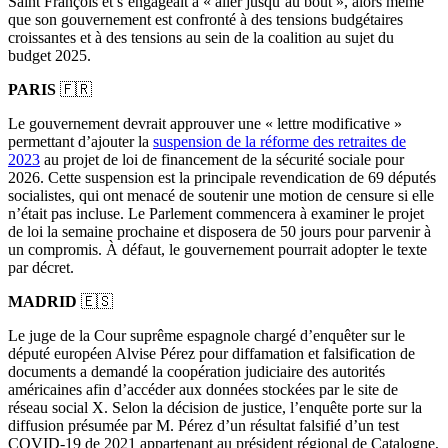
Saint François et s’engageait à « aller jusqu’au bout », alors même
que son gouvernement est confronté à des tensions budgétaires
croissantes et à des tensions au sein de la coalition au sujet du
budget 2025.
PARIS
🇫🇷
Le gouvernement devrait approuver une « lettre modificative »
permettant d’ajouter la
suspension de la réforme des retraites de
2023
au projet de loi de financement de la sécurité sociale pour
2026. Cette suspension est la principale revendication de 69 députés
socialistes, qui ont menacé de soutenir une motion de censure si elle
n’était pas incluse. Le Parlement commencera à examiner le projet
de loi la semaine prochaine et disposera de 50 jours pour parvenir à
un compromis. À défaut, le gouvernement pourrait adopter le texte
par décret.
MADRID
🇪🇸
Le juge de la Cour suprême espagnole chargé d’enquêter sur le
député européen Alvise Pérez pour diffamation et falsification de
documents a demandé la coopération judiciaire des autorités
américaines afin d’accéder aux données stockées par le site de
réseau social X. Selon la décision de justice, l’enquête porte sur la
diffusion présumée par M. Pérez d’un résultat falsifié d’un test
COVID-19 de 2021 appartenant au président régional de Catalogne,