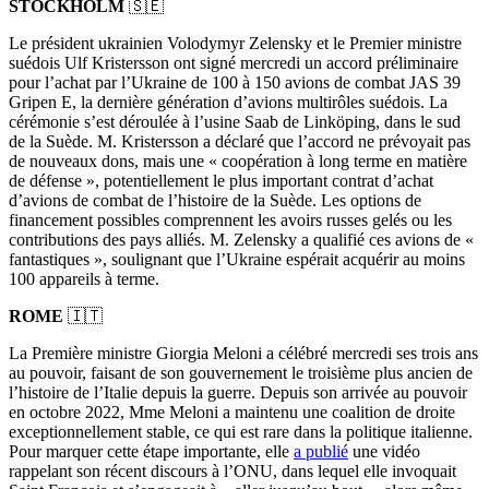
STOCKHOLM
🇸🇪
Le président ukrainien Volodymyr Zelensky et le Premier ministre
suédois Ulf Kristersson ont signé mercredi un accord préliminaire
pour l’achat par l’Ukraine de 100 à 150 avions de combat JAS 39
Gripen E, la dernière génération d’avions multirôles suédois. La
cérémonie s’est déroulée à l’usine Saab de Linköping, dans le sud
de la Suède. M. Kristersson a déclaré que l’accord ne prévoyait pas
de nouveaux dons, mais une « coopération à long terme en matière
de défense », potentiellement le plus important contrat d’achat
d’avions de combat de l’histoire de la Suède. Les options de
financement possibles comprennent les avoirs russes gelés ou les
contributions des pays alliés. M. Zelensky a qualifié ces avions de «
fantastiques », soulignant que l’Ukraine espérait acquérir au moins
100 appareils à terme.
ROME
🇮🇹
La Première ministre Giorgia Meloni a célébré mercredi ses trois ans
au pouvoir, faisant de son gouvernement le troisième plus ancien de
l’histoire de l’Italie depuis la guerre. Depuis son arrivée au pouvoir
en octobre 2022, Mme Meloni a maintenu une coalition de droite
exceptionnellement stable, ce qui est rare dans la politique italienne.
Pour marquer cette étape importante, elle
a publié
une vidéo
rappelant son récent discours à l’ONU, dans lequel elle invoquait