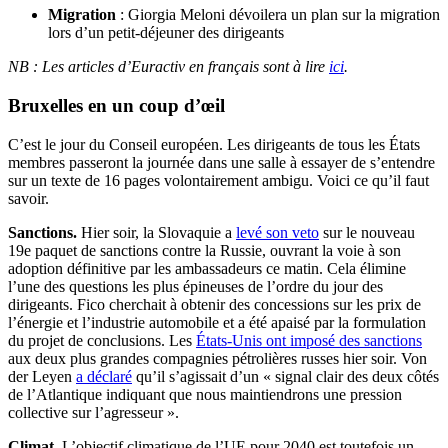
Migration
: Giorgia Meloni dévoilera un plan sur la migration
lors d’un petit-déjeuner des dirigeants
NB : Les articles d’Euractiv en français sont à lire
ici
.
Bruxelles en un coup d’œil
C’est le jour du Conseil européen. Les dirigeants de tous les États
membres passeront la journée dans une salle à essayer de s’entendre
sur un texte de 16 pages volontairement ambigu. Voici ce qu’il faut
savoir.
Sanctions.
Hier soir, la Slovaquie a
levé son veto
sur le nouveau
19e paquet de sanctions contre la Russie, ouvrant la voie à son
adoption définitive par les ambassadeurs ce matin. Cela élimine
l’une des questions les plus épineuses de l’ordre du jour des
dirigeants. Fico cherchait à obtenir des concessions sur les prix de
l’énergie et l’industrie automobile et a été apaisé par la formulation
du projet de conclusions. Les
États-Unis ont imposé des sanctions
aux deux plus grandes compagnies pétrolières russes hier soir. Von
der Leyen
a déclaré
qu’il s’agissait d’un « signal clair des deux côtés
de l’Atlantique indiquant que nous maintiendrons une pression
collective sur l’agresseur ».
Climat.
L’objectif climatique de l’UE pour 2040 est toutefois un