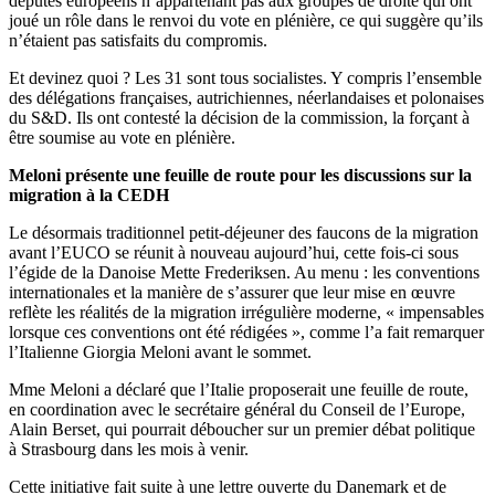
députés européens n’appartenant pas aux groupes de droite qui ont
joué un rôle dans le renvoi du vote en plénière, ce qui suggère qu’ils
n’étaient pas satisfaits du compromis.
Et devinez quoi ? Les 31 sont tous socialistes. Y compris l’ensemble
des délégations françaises, autrichiennes, néerlandaises et polonaises
du S&D. Ils ont contesté la décision de la commission, la forçant à
être soumise au vote en plénière.
Meloni présente une feuille de route pour les discussions sur la
migration à la CEDH
Le désormais traditionnel petit-déjeuner des faucons de la migration
avant l’EUCO se réunit à nouveau aujourd’hui, cette fois-ci sous
l’égide de la Danoise Mette Frederiksen. Au menu : les conventions
internationales et la manière de s’assurer que leur mise en œuvre
reflète les réalités de la migration irrégulière moderne, « impensables
lorsque ces conventions ont été rédigées », comme l’a fait remarquer
l’Italienne Giorgia Meloni avant le sommet.
Mme Meloni a déclaré que l’Italie proposerait une feuille de route,
en coordination avec le secrétaire général du Conseil de l’Europe,
Alain Berset, qui pourrait déboucher sur un premier débat politique
à Strasbourg dans les mois à venir.
Cette initiative fait suite à une lettre ouverte du Danemark et de