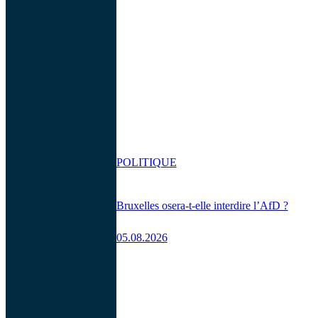
POLITIQUE
Bruxelles osera-t-elle interdire l’AfD ?
05.08.2026