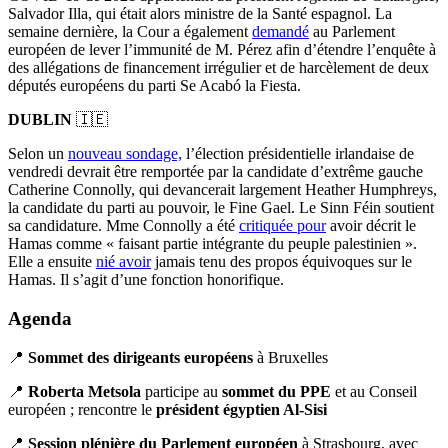
Salvador Illa, qui était alors ministre de la Santé espagnol. La
semaine dernière, la Cour a également
demandé
au Parlement
européen de lever l’immunité de M. Pérez afin d’étendre l’enquête à
des allégations de financement irrégulier et de harcèlement de deux
députés européens du parti Se Acabó la Fiesta.
DUBLIN
🇮🇪
Selon un
nouveau sondage,
l’élection présidentielle irlandaise de
vendredi devrait être remportée par la candidate d’extrême gauche
Catherine Connolly, qui devancerait largement Heather Humphreys,
la candidate du parti au pouvoir, le Fine Gael. Le Sinn Féin soutient
sa candidature. Mme Connolly a été
critiquée pour
avoir décrit le
Hamas comme « faisant partie intégrante du peuple palestinien ».
Elle a ensuite
nié avoir
jamais tenu des propos équivoques sur le
Hamas. Il s’agit d’une fonction honorifique.
Agenda
📍
Sommet des dirigeants européens
à Bruxelles
📍
Roberta Metsola
participe au
sommet du PPE
et au Conseil
européen ; rencontre le
président égyptien Al-Sisi
📍
Session plénière du Parlement européen
à Strasbourg, avec