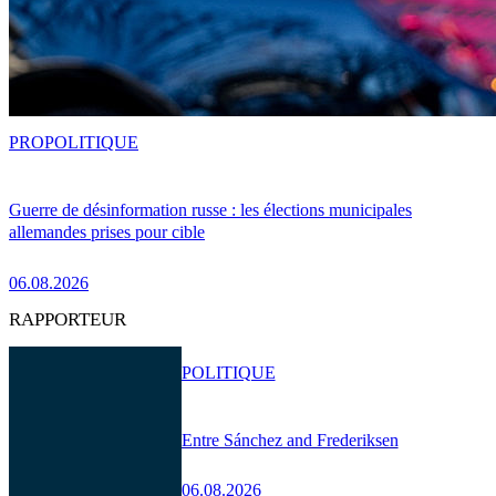
PRO
POLITIQUE
Guerre de désinformation russe : les élections municipales
allemandes prises pour cible
06.08.2026
RAPPORTEUR
POLITIQUE
Entre Sánchez and Frederiksen
06.08.2026