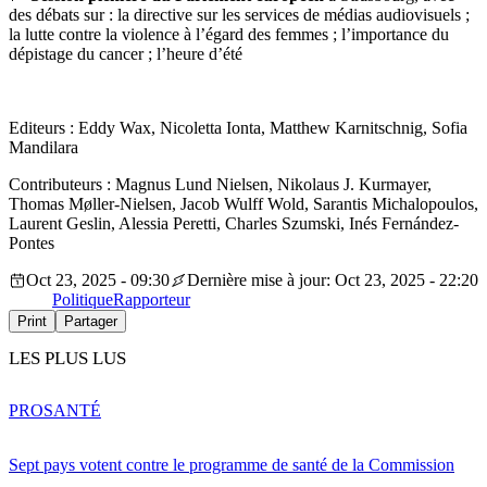
des débats sur : la directive sur les services de médias audiovisuels ;
la lutte contre la violence à l’égard des femmes ; l’importance du
dépistage du cancer ; l’heure d’été
Editeurs : Eddy Wax, Nicoletta Ionta, Matthew Karnitschnig, Sofia
Mandilara
Contributeurs : Magnus Lund Nielsen, Nikolaus J. Kurmayer,
Thomas Møller-Nielsen, Jacob Wulff Wold, Sarantis Michalopoulos,
Laurent Geslin, Alessia Peretti, Charles Szumski, Inés Fernández-
Pontes
Oct 23, 2025 - 09:30
Dernière mise à jour: Oct 23, 2025 - 22:20
Politique
Rapporteur
Print
Partager
LES PLUS LUS
PRO
SANTÉ
Sept pays votent contre le programme de santé de la Commission