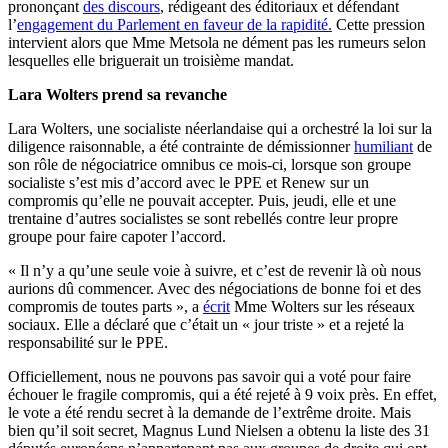
prononçant
des discours
, rédigeant des éditoriaux et défendant
l’
engagement du Parlement en faveur de la rapidité.
Cette pression
intervient alors que Mme Metsola ne dément pas les rumeurs selon
lesquelles elle briguerait un troisième mandat.
Lara Wolters prend sa revanche
Lara Wolters, une socialiste néerlandaise qui a orchestré la loi sur la
diligence raisonnable, a été contrainte de démissionner
humiliant
de
son rôle de négociatrice omnibus ce mois-ci, lorsque son groupe
socialiste s’est mis d’accord avec le PPE et Renew sur un
compromis qu’elle ne pouvait accepter. Puis, jeudi, elle et une
trentaine d’autres socialistes se sont rebellés contre leur propre
groupe pour faire capoter l’accord.
« Il n’y a qu’une seule voie à suivre, et c’est de revenir là où nous
aurions dû commencer. Avec des négociations de bonne foi et des
compromis de toutes parts », a
écrit
Mme Wolters sur les réseaux
sociaux. Elle a déclaré que c’était un « jour triste » et a rejeté la
responsabilité sur le PPE.
Officiellement, nous ne pouvons pas savoir qui a voté pour faire
échouer le fragile compromis, qui a été rejeté à 9 voix près. En effet,
le vote a été rendu secret à la demande de l’extrême droite. Mais
bien qu’il soit secret, Magnus Lund Nielsen a obtenu la liste des 31