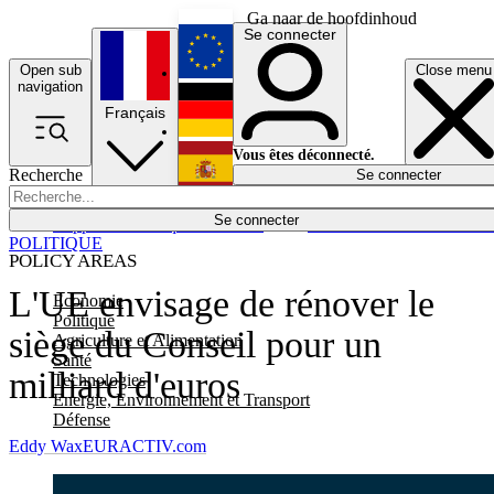
Ga naar de hoofdinhoud
Se connecter
Open sub
Close menu
English
navigation
Français
Deutsch
Vous êtes déconnecté.
Recherche
Se connecter
Español
Lumières éteintes
Se connecter
Rapporteur
Politique
Économie
Newsletters
Evénements
Em
POLITIQUE
POLICY AREAS
L'UE envisage de rénover le
Economie
Politique
siège du Conseil pour un
Agriculture et Alimentation
Santé
milliard d'euros
Technologies
Energie, Environnement et Transport
Défense
Eddy Wax
EURACTIV.com