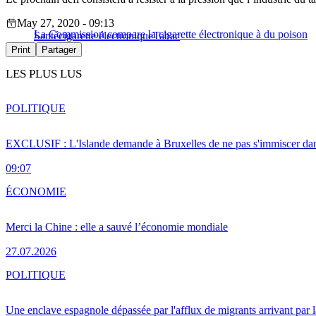
May 27, 2020 - 09:13
La Commission compare la cigarette électronique à du poison
Santé
cigarette électronique
Tabac
Print
Partager
LES PLUS LUS
POLITIQUE
EXCLUSIF : L'Islande demande à Bruxelles de ne pas s'immiscer dan
09:07
ÉCONOMIE
Merci la Chine : elle a sauvé l’économie mondiale
27.07.2026
POLITIQUE
Une enclave espagnole dépassée par l'afflux de migrants arrivant par 