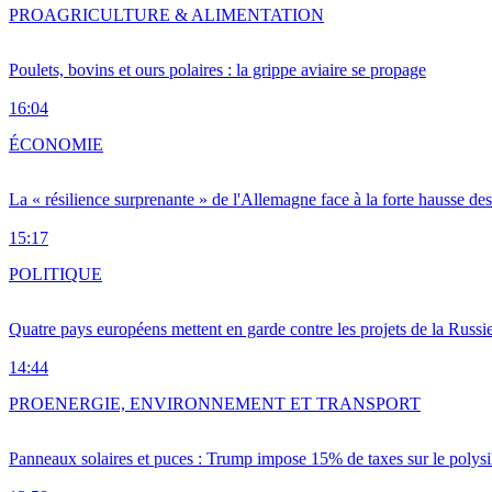
PRO
AGRICULTURE & ALIMENTATION
Poulets, bovins et ours polaires : la grippe aviaire se propage
16:04
ÉCONOMIE
La « résilience surprenante » de l'Allemagne face à la forte hausse de
15:17
POLITIQUE
Quatre pays européens mettent en garde contre les projets de la Russi
14:44
PRO
ENERGIE, ENVIRONNEMENT ET TRANSPORT
Panneaux solaires et puces : Trump impose 15% de taxes sur le polysi