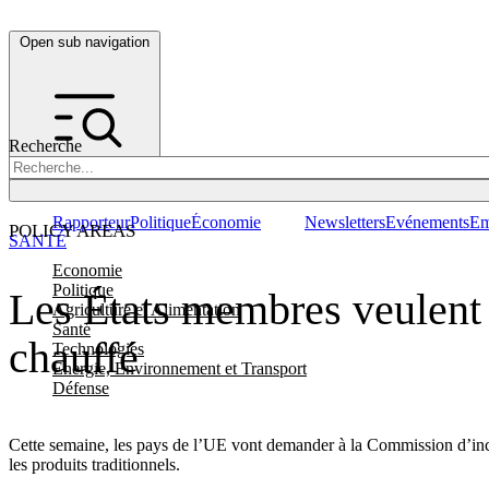
Open sub navigation
Recherche
Rapporteur
Politique
Économie
Newsletters
Evénements
Em
POLICY AREAS
SANTÉ
Economie
Politique
Les États membres veulent t
Agriculture et Alimentation
Santé
chauffé
Technologies
Energie, Environnement et Transport
Défense
Cette semaine, les pays de l’UE vont demander à la Commission d’inclur
les produits traditionnels.