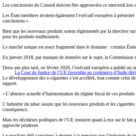
Les conclusions du Conseil doivent être approuvées ce mercredi lors 
Les États membres invitent également l’exécutif européen à présenter u
conclusions ».
Bien que les nouveaux produits soient réglementés par la directive sur 
pour les produits traditionnels.
Le marché unique est assez fragmenté dans le domaine : certains États m
En janvier 2018, par manque de données sur le sujet, la Commission s’e
Deux ans plus tard, en février 2020, l’exécutif européen a publié un 
La Cour de Justice de l’UE favorable au commerce d’huile dér
Le développement des e-cigarettes s’est accéléré, tout comme celui des
rapport.
« L’absence actuelle d’harmonisation du régime fiscal de ces produits li
L’industrie du tabac assure que les nouveaux produits et les cigarettes 
conséquence.
Mais les décideurs politiques de l’UE insistent quant à eux sur le fait
approche prudente.
Le prochain défi consistera à résister à la pression que l’industrie du