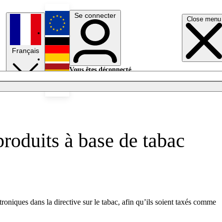
Se connecter
Close menu
English
Français
Deutsch
Vous êtes déconnecté.
Se connecter
Español
Lumières éteintes
produits à base de tabac
oniques dans la directive sur le tabac, afin qu’ils soient taxés comme