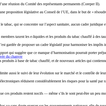
d’une réunion du Comité des représentants permanents (Coreper II).
ne proposition législative au Conseil de l’UE, dans le but de « résoudr
le tabac, qui se concentre sur l’aspect sanitaire, aucun cadre juridique
embres taxent les e-liquides et les produits du tabac chauffé à des taux 
st gardée de proposer un cadre législatif pour harmoniser les impôts ind
rapport qui suggère que ce manque d’harmonisation pourrait porter préju
ivée du chanvre
 produits à base de tabac chauffé, et de nouveaux articles qui contienne
mite aussi le suivi de leur évolution sur le marché et le contrôle de leur
électroniques réduisent considérablement les risques pour la santé par ra
 que ces produits restent nocifs — même s’ils le sont peut-être un peu mo
 tabac va sans doute exercer sur les gouvernements nationaux afin de pay