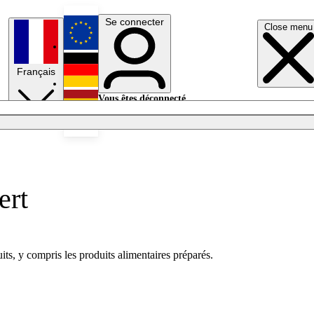
Se connecter
Close menu
English
Français
Deutsch
Vous êtes déconnecté.
Se connecter
Español
Lumières éteintes
ert
ts, y compris les produits alimentaires préparés.