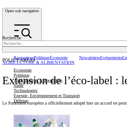
Open sub navigation
Recherche
Rapporteur
Politique
Économie
Newsletters
Evénements
Em
POLICY AREAS
AGRICULTURE & ALIMENTATION
Economie
Politique
Extension de l’éco-label : 
Agriculture et Alimentation
Santé
Technologies
Energie, Environnement et Transport
Défense
Le Parlement européen a officiellement adopté hier un accord en premi