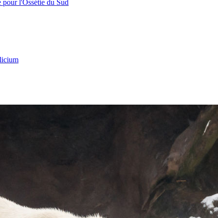
e pour l'Ossétie du Sud
licium