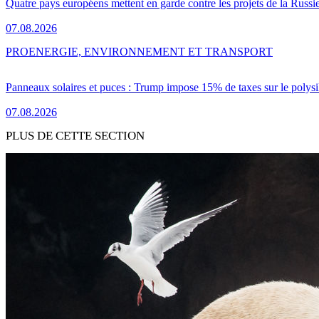
Quatre pays européens mettent en garde contre les projets de la Russi
07.08.2026
PRO
ENERGIE, ENVIRONNEMENT ET TRANSPORT
Panneaux solaires et puces : Trump impose 15% de taxes sur le polysi
07.08.2026
PLUS DE CETTE SECTION