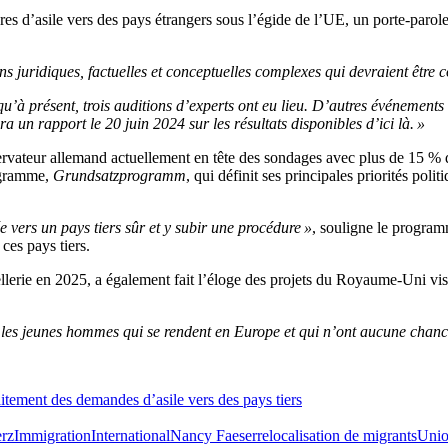
res d’asile vers des pays étrangers sous l’égide de l’UE, un porte-parol
juridiques, factuelles et conceptuelles complexes qui devraient être co
u’à présent, trois auditions d’experts ont eu lieu. D’autres événements 
 un rapport le 20 juin 2024 sur les résultats disponibles d’ici là. »
rvateur allemand actuellement en tête des sondages avec plus de 15 % d
ogramme,
Grundsatzprogramm
, qui définit ses principales priorités pol
 vers un pays tiers sûr et y subir une procédure »
, souligne le progra
ces pays tiers.
ancellerie en 2025, a également fait l’éloge des projets du Royaume-Uni v
 les jeunes hommes qui se rendent en Europe et qui n’ont aucune chance
aitement des demandes d’asile vers des pays tiers
erz
Immigration
International
Nancy Faeser
relocalisation de migrants
Unio