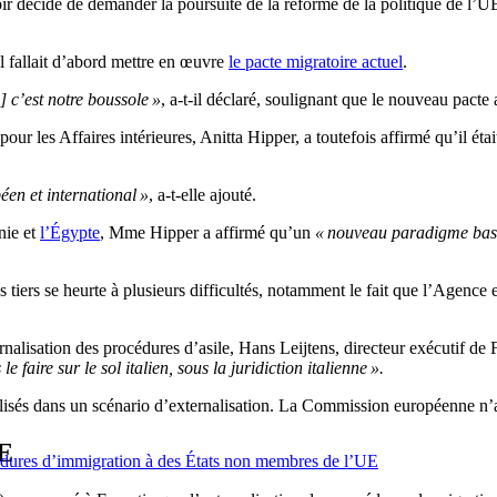
 décidé de demander la poursuite de la réforme de la politique de l’UE 
l fallait d’abord mettre en œuvre
le pacte migratoire actuel
.
 c’est notre boussole »
, a-t-il déclaré, soulignant que le nouveau pacte
ur les Affaires intérieures, Anitta Hipper, a toutefois affirmé qu’il ét
péen et international »
, a-t-elle ajouté.
nie et
l’Égypte
, Mme Hipper a affirmé qu’un
« nouveau paradigme basé 
s tiers se heurte à plusieurs difficultés, notamment le fait que l’Agence
ernalisation des procédures d’asile, Hans Leijtens, directeur exécutif de
 faire sur le sol italien, sous la juridiction italienne ».
lisés dans un scénario d’externalisation. La Commission européenne n’a
PE
océdures d’immigration à des États non membres de l’UE