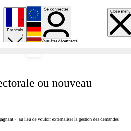
Se connecter
Close menu
English
Français
Deutsch
Vous êtes déconnecté.
Se connecter
Español
Lumières éteintes
lectorale ou nouveau
agnant », au lieu de vouloir externaliser la gestion des demandes