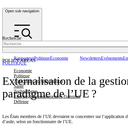
Open sub navigation
Recherche
Rapporteur
Politique
Économie
Newsletters
Evénements
Em
POLICY AREAS
POLITIQUE
Economie
Politique
Externalisation de la gesti
Agriculture et Alimentation
Santé
paradigme de l’UE ?
Technologies
Energie, Environnement et Transport
Défense
Les États membres de l’UE devraient se concentrer sur l’application d
d’asile, selon un fonctionnaire de l’UE.