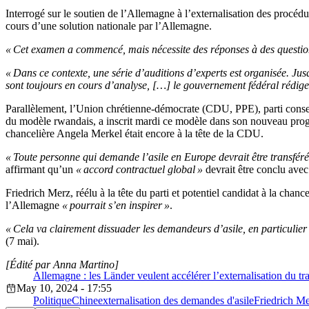
Interrogé sur le soutien de l’Allemagne à l’externalisation des procédu
cours d’une solution nationale par l’Allemagne.
« Cet examen a commencé, mais nécessite des réponses à des questions 
« Dans ce contexte, une série d’auditions d’experts est organisée. Jusq
sont toujours en cours d’analyse, […] le gouvernement fédéral rédigera
Parallèlement, l’Union chrétienne-démocrate (CDU, PPE), parti conse
du modèle rwandais, a inscrit mardi ce modèle dans son nouveau pr
chancelière Angela Merkel était encore à la tête de la CDU.
« Toute personne qui demande l’asile en Europe devrait être transférée
affirmant qu’un
« accord contractuel global »
devrait être conclu avec 
Friedrich Merz, réélu à la tête du parti et potentiel candidat à la ch
l’Allemagne
« pourrait s’en inspirer »
.
« Cela va clairement dissuader les demandeurs d’asile, en particulier
(7 mai).
[Édité par Anna Martino]
Allemagne : les Länder veulent accélérer l’externalisation du tr
May 10, 2024 - 17:55
Politique
Chine
externalisation des demandes d'asile
Friedrich M