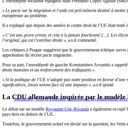
L’eurodéputé socialiste espagnol Juan Fernando López Aguilar (S&D) a 
« Le pacte sur la migration et l’asile est précisément destiné à mettre 
européenne au problème.
Il a expliqué que depuis des années le centre droit de l’UE était tenté
« C’est une grave erreur, et cela n’a jamais fonctionné […]. Les électeu
l’original, qui est l’extrême droite »
, a-t-il commenté.
Les critiques à Prague suggèrent que le gouvernement tchèque ouvre à 
approbation du récent pacte migratoire.
Pour sa part, l’eurodéputé de gauche Konstantinos Arvanitis a rappelé q
droits humains et au renforcement des trafiquants »
.
« Si la politique de l’UE n’adopte pas notre position en faveur d’une 
significatives, [nous serons face à] une impasse »
, a-t-il ajouté.
La CDU allemande inspirée par le modè
Socialistes, Verts et Libéraux s’opposent à la collaboration av
Le débat sur un modèle
Royaume-Uni–Rwanda
a également occupé le
pays tiers en dehors de l’UE.
Toutefois, le gouvernement actuel est divisé sur la question, les Verts