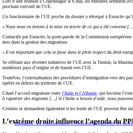
Lors d’une réunion à Copenhague le 6 mai, les ministres semblent avoir
prochain exécutif de l’UE.
Un fonctionnaire de l’UE proche du dossier a rétorqué à Euractiv qu’i
« Nous nous en tenons à la mise en œuvre de ce qui a été convenu […]
Contactée par Euractiv, la porte-parole de la Commission européenne po
tiers dans la gestion des migrations.
« Il est important que cela se fasse dans le plein respect du droit euro
Se référant aux récentes initiatives de l’UE avec la Tunisie, la Maurita
nombreux pays d’origine et de transit vers l’UE.
Toutefois, l’externalisation des procédures d’immigration vers des pay
opérer en dehors du territoire de l’UE.
Citant l’accord migratoire entre
l’Italie et l’Albanie
, qui favorise l’ext
à rapatrier des migrants […] Si l’Italie a besoin d’aide, nous pouvons le
Certains se demandent également si les fonds de l’UE peuvent être uti
L’extrême droite influence l’agenda du P
Migration : les États membres s’efforcent de transférer les pr