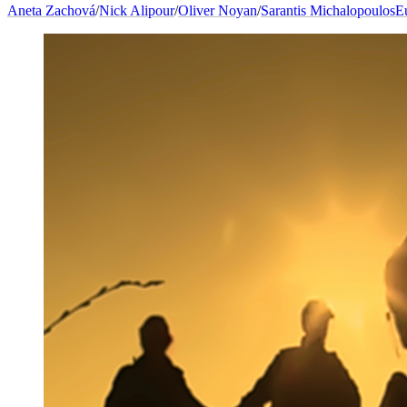
Aneta Zachová
/
Nick Alipour
/
Oliver Noyan
/
Sarantis Michalopoulos
E