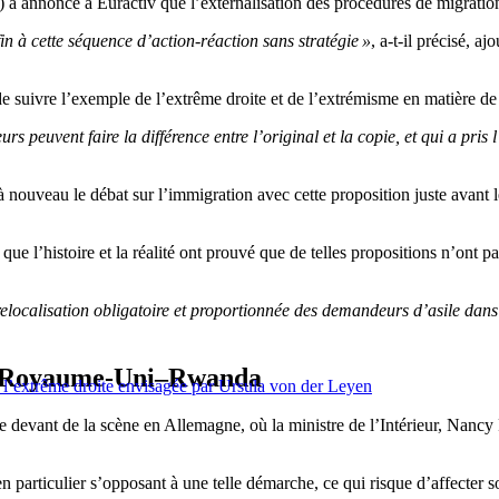
annoncé à Euractiv que l’externalisation des procédures de migration v
fin à cette séquence d’action-réaction sans stratégie »
, a-t-il précisé, a
 de suivre l’exemple de l’extrême droite et de l’extrémisme en matière de 
rs peuvent faire la différence entre l’original et la copie, et qui a pris
nouveau le débat sur l’immigration avec cette proposition juste avant 
ue l’histoire et la réalité ont prouvé que de telles propositions n’ont p
relocalisation obligatoire et proportionnée des demandeurs d’asile dans
le Royaume-Uni–Rwanda
ec l’extrême droite envisagée par Ursula von der Leyen
 devant de la scène en Allemagne, où la ministre de l’Intérieur, Nancy F
 en particulier s’opposant à une telle démarche, ce qui risque d’affecter