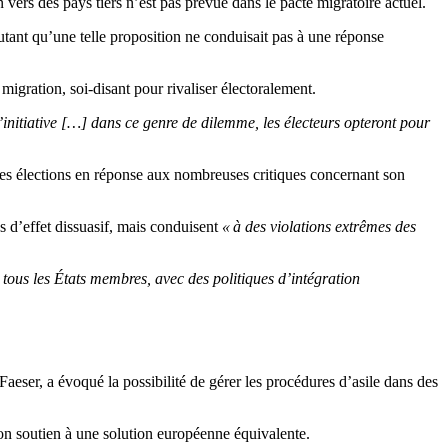
ers des pays tiers n’est pas prévue dans le pacte migratoire actuel.
joutant qu’une telle proposition ne conduisait pas à une réponse
migration, soi-disant pour rivaliser électoralement.
 l’initiative […] dans ce genre de dilemme, les électeurs opteront pour
les élections en réponse aux nombreuses critiques concernant son
as d’effet dissuasif, mais conduisent
« à des violations extrêmes des
 tous les États membres, avec des politiques d’intégration
aeser, a évoqué la possibilité de gérer les procédures d’asile dans des
 son soutien à une solution européenne équivalente.