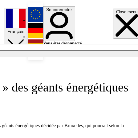
Se connecter
Close menu
English
Français
Deutsch
Vous êtes déconnecté.
Se connecter
Español
Lumières éteintes
 » des géants énergétiques
géants énergétiques décidée par Bruxelles, qui pourrait selon la