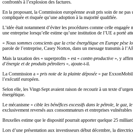
confrontés à l’explosion des factures.
En la proposant, la Commission européenne avait pris soin de ne pas ut
compliquée et risquée qu’une adoption à la majorité qualifiée.
L’idée était notamment d’éviter les procédures comme celle engagée 
une entreprise lorsqu’elle estime qu’une institution de l’UE a porté atte
«
Nous sommes conscients que la crise énergétique en Europe pèse lour
parole de l’entreprise, Casey Norton, dans un message transmis à l’A
Mais la taxation des « superprofits » est «
contre-productive
», y affir
d’énergie et de produits pétroliers
», ajoute-t-il.
La Commission a «
pris note de la plainte déposée
» par ExxonMobil
l’exécutif européen.
Selon elle, les Vingt-Sept avaient raison de recourir à un texte d’urg
énergétique.
Le mécanisme «
cible les bénéfices excessifs dans le pétrole, le gaz, 
exclusivement reversés aux consommateurs et entreprises vulnérables et 
Bruxelles estime que le dispositif pourrait apporter quelque 25 millia
Lors d’une présentation aux investisseurs début décembre, la directr