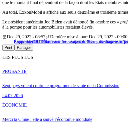
que le montant final dépendrait de la façon dont les Etats membres in
Au total, ExxonMobil a affiché aux seuls deuxième et troisième trimest
Le président américain Joe Biden avait dénoncé fin octobre ces «
prof
à la pompe pour les automobilistes restaient élevés.
Dec 29, 2022 - 08:57
Dernière mise à jour: Dec 29, 2022 - 09:00
Rapport parlementaire sur les « superprofits » : un diagnosti
Économie
CJUE
Économie
Innovation & Entreprises
superprofits
Print
Partager
LES PLUS LUS
PRO
SANTÉ
Sept pays votent contre le programme de santé de la Commission
24.07.2026
ÉCONOMIE
Merci la Chine : elle a sauvé l’économie mondiale