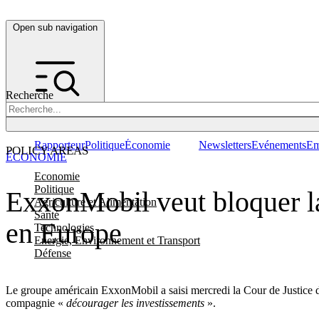
Open sub navigation
Recherche
Rapporteur
Politique
Économie
Newsletters
Evénements
Em
POLICY AREAS
ÉCONOMIE
Economie
Politique
ExxonMobil veut bloquer la
Agriculture et Alimentation
Santé
en Europe
Technologies
Energie, Environnement et Transport
Défense
Le groupe américain ExxonMobil a saisi mercredi la Cour de Justice de
compagnie «
décourager les investissements
».