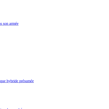
ns son armée
taque hybride présumée