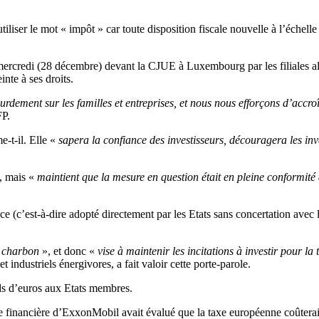
iliser le mot « impôt » car toute disposition fiscale nouvelle à l’échell
mercredi (28 décembre) devant la CJUE à Luxembourg par les filiales a
inte à ses droits.
dement sur les familles et entreprises, et nous nous efforçons d’accro
FP.
me-t-il. Elle «
sapera la confiance des investisseurs, découragera les i
, mais «
maintient que la mesure en question était en pleine conformité
ence (c’est-à-dire adopté directement par les Etats sans concertation av
le charbon
», et donc «
vise à maintenir les incitations à investir pour la
industriels énergivores, a fait valoir cette porte-parole.
rds d’euros aux Etats membres.
ice financière d’ExxonMobil avait évalué que la taxe européenne coûtera