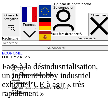
Ga naar de hoofdinhoud
Se connecter
Open sub
Close menu
English
navigation
Français
Deutsch
Vous êtes déconnecté.
Recherche
Se connecter
Español
Lumières éteintes
Se connecter
Rapporteur
Politique
Économie
Newsletters
Evénements
Em
ÉCONOMIE
POLICY AREAS
Face à la désindustrialisation,
Economie
Politique
un influent lobby industriel
Agriculture et Alimentation
Santé
exhorte l’UE à agir « très
Technologies
Energie, Environnement et Transport
rapidement »
Défense