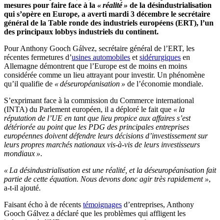
mesures pour faire face à la
« réalité »
de la désindustrialisation
qui s’opère en Europe, a averti mardi 3 décembre le secrétaire
général de la Table ronde des industriels européens (ERT), l’un
des principaux lobbys industriels du continent.
Pour Anthony Gooch Gálvez, secrétaire général de l’ERT, les
récentes fermetures d’
usines automobiles
et
sidérurgiques
en
Allemagne démontrent que l’Europe est de moins en moins
considérée comme un lieu attrayant pour investir. Un phénomène
qu’il qualifie de
« déseuropéanisation »
de l’économie mondiale.
S’exprimant face à la commission du Commerce international
(INTA) du Parlement européen, il a déploré le fait que
« la
réputation de l’UE en tant que lieu propice aux affaires s’est
détériorée au point que les PDG des principales entreprises
européennes doivent défendre leurs décisions d’investissement sur
leurs propres marchés nationaux vis-à-vis de leurs investisseurs
mondiaux »
.
« La désindustrialisation est une réalité, et la déseuropéanisation fait
partie de cette équation. Nous devons donc agir très rapidement »
,
a-t-il ajouté.
Faisant écho à de récents
témoignages
d’entreprises, Anthony
Gooch Gálvez a déclaré que les problèmes qui affligent les