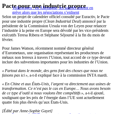
Pacte pour une industrie propre
Volkswagen : en Allemagne, les salariés entrent en
grève alors que les négociations s’enlisent
Selon un projet de calendrier officiel consulté par Euractiv, le Pacte
pour une industrie propre (
Clean Industrial Deal
) annoncé par la
présidente de la Commission Ursula von der Leyen pour relancer
l’industrie à la peine en Europe sera dévoilé par les vice-présidents
exécutifs Teresa Ribera et Stéphane Séjourné à la fin du mois de
février.
Pour James Watson, récemment nommé directeur général
d’Eurometaux, une organisation représentant les producteurs de
métaux non ferreux à travers l’Union, tout accord de ce type devrait
inclure des subventions importantes pour les industries de l’Union.
« Partout dans le monde, des gens font des choses que nous ne
faisons pas ici »
, a-t-il expliqué face à la commission INTA mardi.
« En Chine et aux États-Unis, l’argent va directement aux usines de
transformation. Ce n’est pas le cas en Europe… Nous avons besoin
de ce type d’outil si nous voulons être compétitifs »
, a-t-il ajouté,
soulignant que les prix de l’énergie dans l’UE sont actuellement
quatre fois plus élevés qu’aux États-Unis.
[Édité par Anne-Sophie Gayet]