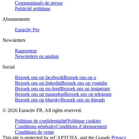
Communiqués de presse
Publicité politique
Abonnements
Euractiv Pro
Newsletters
Rapporteur
Newsletters en anglais
Social
Bezoek ons op facebook
Bezoek ons op x
Bezoek ons op linkedin
Bezoek ons op youtube
Bezoek ons op rss-feed
Bezoek ons op instagram
Bezoek ons op mastodon
Bezoek ons op telegram
Bezoek ons op bluesky
Bezoek ons op threads
©
2026
Euractiv FR. All rights reserved.
Politique de confidentialité
Politique cookies
Conditions générales
Conditions d’abonnement
Conditions de vente
This site is protected by reCAPTCHA, and the Google
Privacy