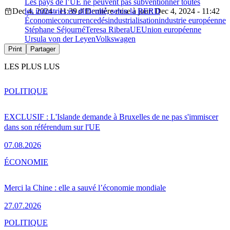
Les pays de l’UE ne peuvent pas subventionner toutes
Dec 4, 2024 - 11:39
les industries en difficulté, selon la BERD
Dernière mise à jour: Dec 4, 2024 - 11:42
Économie
concurrence
désindustrialisation
industrie européenne
Stéphane Séjourné
Teresa Ribera
UE
Union européenne
Ursula von der Leyen
Volkswagen
Print
Partager
LES PLUS LUS
POLITIQUE
EXCLUSIF : L'Islande demande à Bruxelles de ne pas s'immiscer
dans son référendum sur l'UE
07.08.2026
ÉCONOMIE
Merci la Chine : elle a sauvé l’économie mondiale
27.07.2026
POLITIQUE