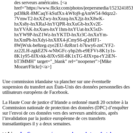
des serveurs américains. [<a
href="https://www.flickr.com/photos/jeepersmedia/15232418539
pd38kR-8MCaqY-kSufXx-kWfoj9-gAmW54-9dqzz2-
7VmwT2-hxXZwy-hxXnzq-hxX2jz-hxX8wK-
hxXs8y-hxXRaJ-hxYQPR-hxXuGb-hxXv2E-
hxYVAK-hxXues-hxY1hm-hxYUat-hxX5xD-
hxYW9P-hxZ1Wz-hxYKTD-hxXr3C-hxXnYm-
hxXmPh-hxXdyi-hxX8X4-jCmyS6-qQrHF1-
8WjWxk-be8zeg-zye2EU-8zRnr1-b7kwy6-znCYF2-
zz22LH-zgkEZN-wNbGFc-yhp2rh-e9EFVt-8K1y1s-
8K1y95-8JXvkk-8JXvSH-8K1xTG-8JXvpa-rY2iEN-
bT3MMH" target="_blank" rel="noopener">[Mike
Mozart/Flickr]</a>]
Une commission irlandaise va plancher sur une éventuelle
suspension du transfert aux États-Unis des données personnelles des
utilisateurs européens de Facebook.
La Haute Cour de justice d’Irlande a ordonné mardi 20 octobre à la
Commission nationale de protection des données (DPC) d’enquêter
sur l’envoi de ces données vers des serveurs américains, après
l’invalidation par la justice européenne de ces transferts
transatlantiques il y a deux semaines.