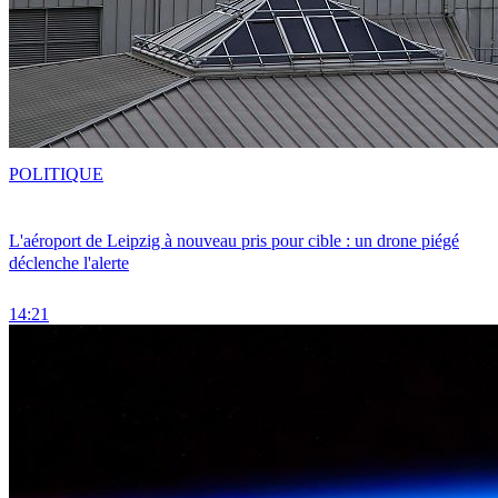
POLITIQUE
L'aéroport de Leipzig à nouveau pris pour cible : un drone piégé
déclenche l'alerte
14:21