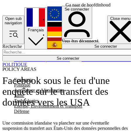
Ga naar de hoofdinhoud
Se connecter
Open sub
Close menu
English
navigation
Français
Deutsch
Vous êtes déconnecté.
Recherche
Se connecter
Español
Lumières éteintes
Se connecter
Rapporteur
Politique
Économie
Newsletters
Evénements
Em
POLITIQUE
POLICY AREAS
Facebook sous le feu d'une
Economie
Politique
enquête sur le transfert des
Agriculture et Alimentation
Santé
données vers les USA
Technologies
Energie, Environnement et Transport
Défense
Une commission irlandaise va plancher sur une éventuelle
suspension du transfert aux États-Unis des données personnelles des