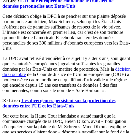
>>Lire :
La Cour européenne condamne le transfert de
données personnelles aux États-Unis
Cette décision oblige la DPC à se pencher sur une plainte déposée
par un juriste autrichien, Max Schrems, selon qui les États-Unis
n’offrent pas de garanties suffisantes de respect de la vie privée.
L’Irlande est concernée en premier lieu, car c’est de son territoire
qu’une filiale de l’américain Facebook transfère les données
personnelles de ses 300 millions d’abonnés européens vers les États-
Unis.
La DPC avait refusé d’enquêter à ce sujet il y a deux ans, soulignant
que les autorités européennes jugeaient suffisantes les garanties
données par les États-Unis en matière de protection. Mais la
décision
du 6 octobre
de la Cour de Justice de l’Union européenne (CJUE) a
bouleversé ce cadre juridique en qualifiant d’« invalide » le régime
qui encadre depuis 15 ans ces transferts de données à des fins
commerciales, connu sous le nom de « Safe Harbour ».
>> Lire :
Les divergences persistent sur la protection des
données entre l’UE et les États-Unis
Sur cette base, la Haute Cour irlandaise a statué mardi que la
commissaire chargée de la DPC, Helen Dixon, avait « l’obligation
d’enquêter » sur la plainte de M. Schrems. Mme Dixon a expliqué
que ses services allaient donc « désormais travailler sur le fond de la