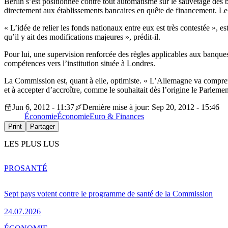
Berlin s’est positionnée contre tout automatisme sur le sauvetage des
directement aux établissements bancaires en quête de financement. Le 
« L’idée de relier les fonds nationaux entre eux est très contestée »,
qu’il y ait des modifications majeures », prédit-il.
Pour lui, une supervision renforcée des règles applicables aux banques 
compétences vers l’institution située à Londres.
La Commission est, quant à elle, optimiste. « L’Allemagne va compren
et à accepter d’accroître, comme le souhaitait dès l’origine le Parleme
Jun 6, 2012 - 11:37
Dernière mise à jour: Sep 20, 2012 - 15:46
Économie
Économie
Euro & Finances
Print
Partager
LES PLUS LUS
PRO
SANTÉ
Sept pays votent contre le programme de santé de la Commission
24.07.2026