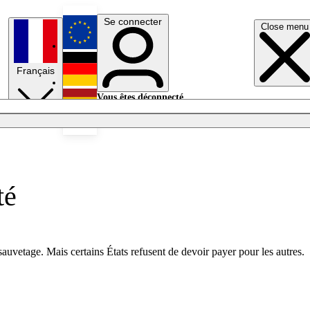
Se connecter
Close menu
English
Français
Deutsch
Vous êtes déconnecté.
Se connecter
Español
Lumières éteintes
té
uvetage. Mais certains États refusent de devoir payer pour les autres.