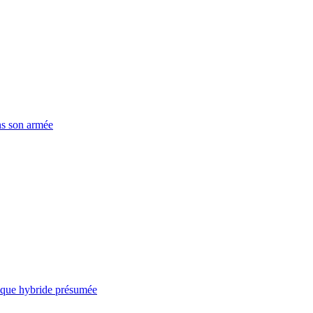
ns son armée
taque hybride présumée