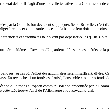
r le vrai défi. « Il s’agit d’une nouvelle tentative de la Commission 
osées par la Commission devraient s’appliquer. Selon Bruxelles, c’est d’
 obliger à renoncer à une partie de ce que la banque leur doit – au moins 
 créanciers et actionnaires ne doivent pas dépasser celles qu’ils subirai
européens. Même le Royaume-Uni, ardent défenseur des intérêts de la pla
banques, au cas où l’effort des actionnaires serait insuffisant, divise. C
ys. En revanche, si un fonds est épuisé, l’ensemble des autres fonds de
la création d’un fonds européen commun, solution préconisée par la Co
que cette idée trouve l’aval de l’Allemagne et du Royaume-Uni.