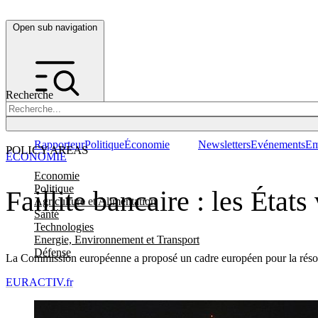
Open sub navigation
Recherche
Rapporteur
Politique
Économie
Newsletters
Evénements
Em
POLICY AREAS
ÉCONOMIE
Economie
Politique
Faillite bancaire : les États 
Agriculture et Alimentation
Santé
Technologies
Energie, Environnement et Transport
Défense
La Commission européenne a proposé un cadre européen pour la résoluti
EURACTIV.fr