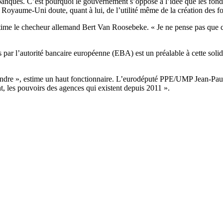
 banques. C’est pourquoi le gouvernement s’oppose à l’idée que les fond
Royaume-Uni doute, quant à lui, de l’utilité même de la création des fo
 estime le checheur allemand Bert Van Roosebeke. « Je ne pense pas que c
par l’autorité bancaire européenne (EBA) est un préalable à cette solidar
dre », estime un haut fonctionnaire.
L’eurodéputé PPE/UMP Jean-Paul G
nt, les pouvoirs des agences qui existent depuis 2011 ».