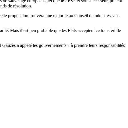
s de sauvetage européens, tel que le FESF et son successeur, prêtent
nds de résolution.
ette proposition trouvera une majorité au Conseil de ministres sans
ité. Mais il est peu probable que les États acceptent ce transfert de
auzès a appelé les gouvernements « à prendre leurs responsabilités