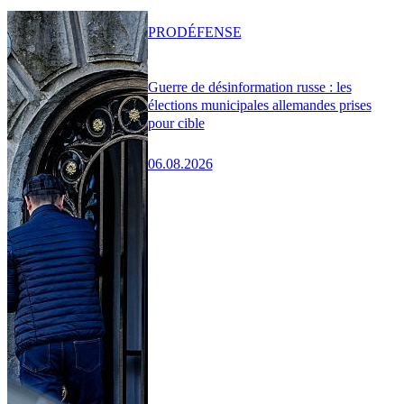
PRO
DÉFENSE
Guerre de désinformation russe : les
élections municipales allemandes prises
pour cible
06.08.2026