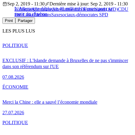
Sep 2, 2019 - 11:30
Dernière mise à jour: Sep 2, 2019 - 11:30
L’Allemagne débloque 40 milliards d’euros pour sa
Politique
Allemagne
Alternative für Deutschland (AfD)
CDU
sortie du charbon
Die Linke
Élections
Saxe
sociaux-démocrates SPD
Print
Partager
LES PLUS LUS
POLITIQUE
EXCLUSIF : L'Islande demande à Bruxelles de ne pas s'immiscer
dans son référendum sur l'UE
07.08.2026
ÉCONOMIE
Merci la Chine : elle a sauvé l’économie mondiale
27.07.2026
POLITIQUE