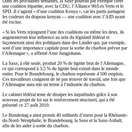
Dans les prochaines semaines, la Saxe pourrait par exemple créer
une coalition tripartite, avec la CDU, l’Alliance 90/Les Verts et le
SPD. Il s’agirait « d’une coalition Kenya », car les partis partagent
les couleurs du drapeau kenyan — une coalition avec l’AfD ayant
été exclue.
« Si les Verts rejoignent l’une des coalitions ou même les deux, ils
augmenteront leur influence au sein du législatif fédéral et
façonneront ainsi des politiques dans des Länder qui, par exemple,
sont d’une importance capitale pour la sortie du charbon prévue par
l’Allemagne », a affirmé Arne Jungjohann.
La Saxe, à elle seule, produit 20 % de lignite brut de l’Allemagne,
ce qui correspond à 3,5 % du lignite brut extrait dans le monde
entier. Pour le Brandebourg, le charbon représente 4 500 emplois.
Ces travailleurs craignent de ne pas trouver de travail, une fois que
l’Allemagne aura mis un terme à l’industrie du charbon.
Le cabinet fédéral tente de dissiper les inquiétudes grâce à son
nouveau projet de loi sur le renforcement structurel, qui a été
présenté ce 27 août 2019.
Le Bundestag a ainsi promis 40 milliards d’euros pour la Rhénanie-
du-Nord–Westphalie, le Brandebourg, la Saxe et la Saxe-Anhalt,
afin de les aider à sortie du charbon.