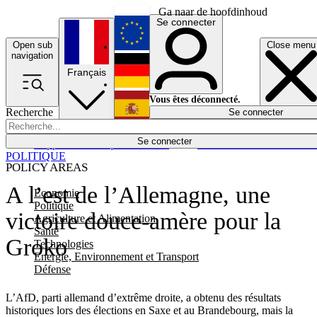
Ga naar de hoofdinhoud
Se connecter
Open sub
Close menu
English
navigation
Français
Deutsch
Vous êtes déconnecté.
Recherche
Se connecter
Español
Lumières éteintes
Se connecter
Rapporteur
Politique
Économie
Newsletters
Evénements
Em
POLITIQUE
POLICY AREAS
A l’est de l’Allemagne, une
Economie
Politique
victoire douce-amère pour la
Agriculture et Alimentation
Santé
Groko
Technologies
Energie, Environnement et Transport
Défense
L’AfD, parti allemand d’extrême droite, a obtenu des résultats
historiques lors des élections en Saxe et au Brandebourg, mais la