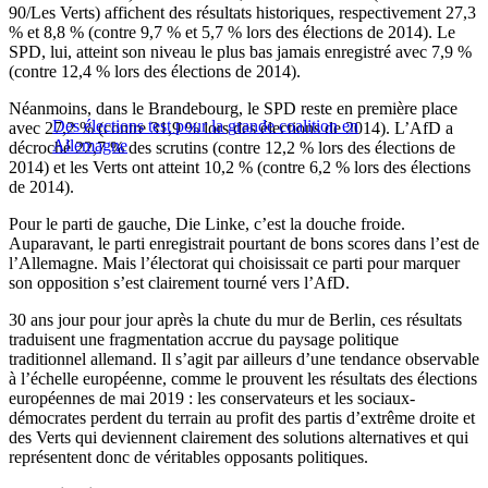
90/Les Verts) affichent des résultats historiques, respectivement 27,3
% et 8,8 % (contre 9,7 % et 5,7 % lors des élections de 2014). Le
SPD, lui, atteint son niveau le plus bas jamais enregistré avec 7,9 %
(contre 12,4 % lors des élections de 2014).
Néanmoins, dans le Brandebourg, le SPD reste en première place
Des élections test pour la grande coalition en
avec 27,2 % (contre 31,9 % lors des élections de 2014). L’AfD a
Allemagne
décroché 22,7 % des scrutins (contre 12,2 % lors des élections de
2014) et les Verts ont atteint 10,2 % (contre 6,2 % lors des élections
de 2014).
Pour le parti de gauche, Die Linke, c’est la douche froide.
Auparavant, le parti enregistrait pourtant de bons scores dans l’est de
l’Allemagne. Mais l’électorat qui choisissait ce parti pour marquer
son opposition s’est clairement tourné vers l’AfD.
30 ans jour pour jour après la chute du mur de Berlin, ces résultats
traduisent une fragmentation accrue du paysage politique
traditionnel allemand. Il s’agit par ailleurs d’une tendance observable
à l’échelle européenne, comme le prouvent les résultats des élections
européennes de mai 2019 : les conservateurs et les sociaux-
démocrates perdent du terrain au profit des partis d’extrême droite et
des Verts qui deviennent clairement des solutions alternatives et qui
représentent donc de véritables opposants politiques.