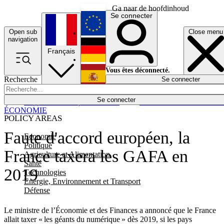
Ga naar de hoofdinhoud
Se connecter
Open sub
Close menu
English
navigation
Français
Deutsch
Vous êtes déconnecté.
Recherche
Se connecter
Español
Lumières éteintes
Se connecter
Rapporteur
Politique
Économie
Newsletters
Evénements
Em
ÉCONOMIE
POLICY AREAS
Faute d'accord européen, la
Economie
Politique
France taxera les GAFA en
Agriculture et Alimentation
Santé
2019
Technologies
Energie, Environnement et Transport
Défense
Le ministre de l’Économie et des Finances a annoncé que le France
allait taxer « les géants du numérique » dès 2019, si les pays