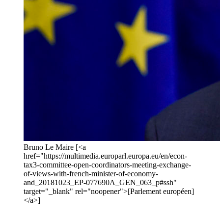
Bruno Le Maire [<a
href="https://multimedia.europarl.europa.eu/en/econ-
tax3-committee-open-coordinators-meeting-exchange-
of-views-with-french-minister-of-economy-
and_20181023_EP-077690A_GEN_063_p#ssh"
target="_blank" rel="noopener">[Parlement européen]
</a>]