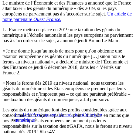
Le ministre de l’Économie et des Finances a annoncé que le France
allait taxer « les géants du numérique » dès 2019, si les pays
européens ne parviennent pas à s’accorder sur le sujet.
Un article de
notre partenaire
Ouest-France
.
La France mettra en place en 2019 une taxation des géants du
numérique à l’échelle nationale si les pays européens ne parviennent
pas à s’accorder sur le sujet, a annoncé jeudi Bruno Le Maire.
« Je me donne jusqu’au mois de mars pour qu’on obtienne une
taxation européenne des géants du numérique […] sinon nous le
ferons au niveau national », a déclaré le ministre de l’Économie et
des Finances ce jeudi 6 décembre 2018, dans les 4 Vérités sur
France 2.
« Nous le ferons dès 2019 au niveau national, nous taxerons les
géants du numérique si les États européens ne prennent pas leurs
responsabilités et n’imposent pas – ce qui me paraîtrait préférable –
une taxation des géants du numérique », a-t-il poursuivi.
Les géants du numérique font des profits considérables grâce aux
Les GAFA échappent à la création d’une taxe
consommateurs français et paient 14 points d’impôts en moins que
numérique
nos PME. Si les États européens ne prennent pas leurs
responsabilités sur la taxation des #GAFA, nous le ferons au niveau
national dès 2019 ! #Les4V