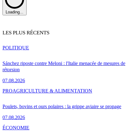
Loading...
LES PLUS RÉCENTS
POLITIQUE
Sánchez riposte contre Meloni : l'Italie menacée de mesures de
rétorsion
07.08.2026
PRO
AGRICULTURE & ALIMENTATION
Poulets, bovins et ours polaires : la grippe aviaire se propage
07.08.2026
ÉCONOMIE