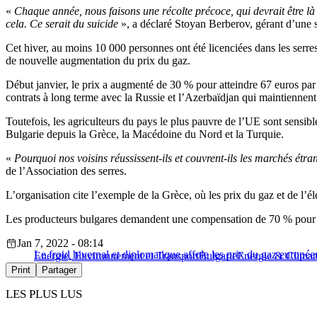
«
Chaque année, nous faisons une récolte précoce, qui devrait être là
cela. Ce serait du suicide
», a déclaré Stoyan Berberov, gérant d’une s
Cet hiver, au moins 10 000 personnes ont été licenciées dans les serre
de nouvelle augmentation du prix du gaz.
Début janvier, le prix a augmenté de 30 % pour atteindre 67 euros pa
contrats à long terme avec la Russie et l’Azerbaïdjan qui maintiennent 
Toutefois, les agriculteurs du pays le plus pauvre de l’UE sont sensib
Bulgarie depuis la Grèce, la Macédoine du Nord et la Turquie.
«
Pourquoi nos voisins réussissent-ils et couvrent-ils les marchés étr
de l’Association des serres.
L’organisation cite l’exemple de la Grèce, où les prix du gaz et de l’él
Les producteurs bulgares demandent une compensation de 70 % pour 
Jan 7, 2022 - 08:14
Le froid hivernal et diplomatique affole les prix du gaz europée
Energie, Environnement et Transport
Bulgarie
Energie & Climat
Print
Partager
LES PLUS LUS