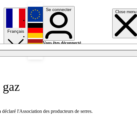
Se connecter
Close menu
English
Français
Deutsch
Vous êtes déconnecté.
Se connecter
Español
Lumières éteintes
u gaz
a déclaré l'Association des producteurs de serres.