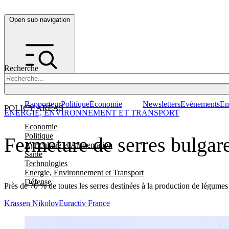
Open sub navigation
Recherche
Rapporteur
Politique
Économie
Newsletters
Evénements
Em
POLICY AREAS
ENERGIE, ENVIRONNEMENT ET TRANSPORT
Economie
Politique
Fermeture de serres bulgare
Agriculture et Alimentation
Santé
Technologies
Energie, Environnement et Transport
Défense
Près de 70 % de toutes les serres destinées à la production de légumes 
Krassen Nikolov
Euractiv France