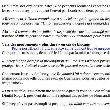
Début mai, des dizaines de bateaux de pêcheurs normands et bretons s’
les eaux de Jersey, provoquant l’envoi par Londres de deux patrouilleur
«
Récemment, l’Union européenne a sollicité une prolongation du dispos
pour le compte desquels l’Union européenne a déposé des demandes 
Ainsi, «
à compter du 1er juillet, le dispositif de transition modifié 
nombre réduit de petits bateaux européens (177 demandes pour lesque
Vers des mouvements « plus durs » en cas de blocage
Pêche post-Brexit : l’UE et le Royaume-Uni ont trouvé un acco
Ce report de trois mois, demandé le 12 mai par la ministre française d
«
Jersey a enfin accepté la prolongation de 3 mois des licences provis
protéger leurs droits et veiller à ce qu’ils puissent poursuivre leur ac
Concernant les eaux de Jersey, «
le Royaume-Uni a donné son accord 
Même bonne nouvelle pour les eaux de Guernesey, pour lesquelles le
temporaire »
.
«
On a un délai supplémentaire pendant lequel ils vont pouvoir délivr
Dimitri Rogoff, président du comité régional des pêches de Normandie,
Si Jersey n’avait pas assoupli sa position, «
on allait vers des mouvem