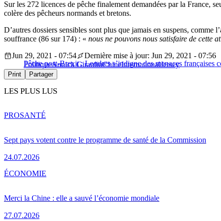
Sur les 272 licences de pêche finalement demandées par la France, seule
colère des pêcheurs normands et bretons.
D’autres dossiers sensibles sont plus que jamais en suspens, comme l’a
souffrance (86 sur 174) : «
nous ne pouvons nous satisfaire de cette att
Jun 29, 2021 - 07:54
Dernière mise à jour: Jun 29, 2021 - 07:56
Pêche post-Brexit : Londres s’indigne des menaces françaises c
Politique
Annick Girardin
Chine
International
Jersey
Print
Partager
LES PLUS LUS
PRO
SANTÉ
Sept pays votent contre le programme de santé de la Commission
24.07.2026
ÉCONOMIE
Merci la Chine : elle a sauvé l’économie mondiale
27.07.2026