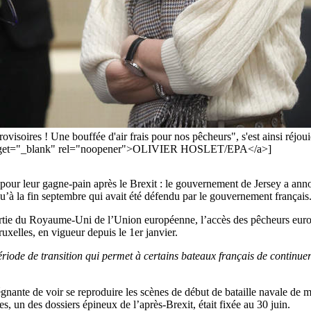
ovisoires ! Une bouffée d'air frais pour nos pêcheurs", s'est ainsi réjou
" target="_blank" rel="noopener">OLIVIER HOSLET/EPA</a>]
 pour leur gagne-pain après le Brexit : le gouvernement de Jersey a anno
u’à la fin septembre qui avait été défendu par le gouvernement français
 sortie du Royaume-Uni de l’Union européenne, l’accès des pêcheurs eur
uxelles, en vigueur depuis le 1er janvier.
iode de transition qui permet à certains bateaux français de continuer
ante de voir se reproduire les scènes de début de bataille navale de mai
, un des dossiers épineux de l’après-Brexit, était fixée au 30 juin.