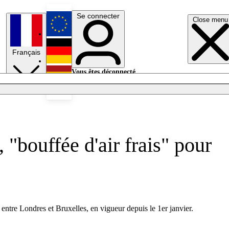
Se connecter
Close menu
English
Français
Deutsch
Vous êtes déconnecté.
Se connecter
Español
Lumières éteintes
 "bouffée d'air frais" pour
entre Londres et Bruxelles, en vigueur depuis le 1er janvier.