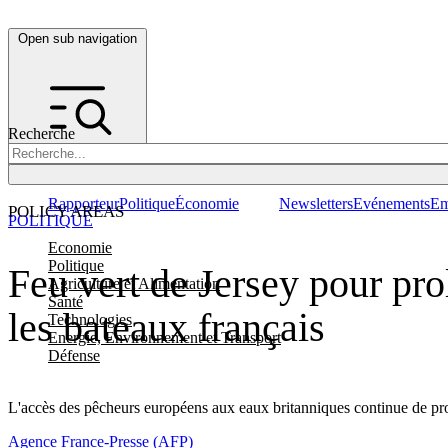
Open sub navigation
Recherche
Rapporteur
Politique
Économie
Newsletters
Evénements
Em
POLICY AREAS
POLITIQUE
Economie
Politique
Feu vert de Jersey pour prol
Agriculture et Alimentation
Santé
les bateaux français
Technologies
Energie, Environnement et Transport
Défense
L'accès des pêcheurs européens aux eaux britanniques continue de provo
Agence France-Presse (AFP)