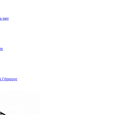
la mer
ts
à l’épreuve