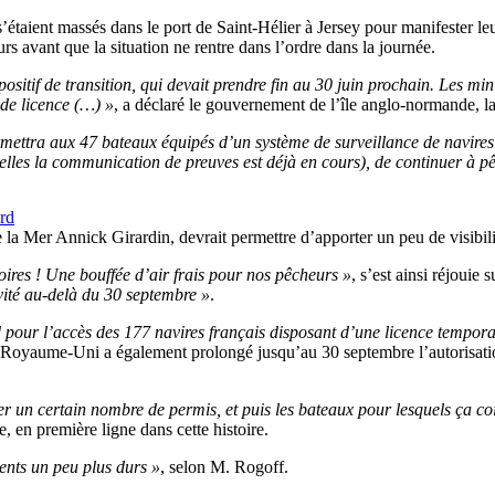
étaient massés dans le port de Saint-Hélier à Jersey pour manifester le
s avant que la situation ne rentre dans l’ordre dans la journée.
itif de transition, qui devait prendre fin au 30 juin prochain. Les mini
de licence (…) »
, a déclaré le gouvernement de l’île anglo-normande, la
permettra aux 47 bateaux équipés d’un système de surveillance de navires
lles la communication de preuves est déjà en cours), de continuer à pê
rd
e la Mer Annick Girardin, devrait permettre d’apporter un peu de visibil
oires ! Une bouffée d’air frais pour nos pêcheurs »
, s’est ainsi réjoui
tivité au-delà du 30 septembre »
.
pour l’accès des 177 navires français disposant d’une licence tempor
 Royaume-Uni a également prolongé jusqu’au 30 septembre l’autorisat
er un certain nombre de permis, et puis les bateaux pour lesquels ça coi
 en première ligne dans cette histoire.
ents un peu plus durs »
, selon M. Rogoff.