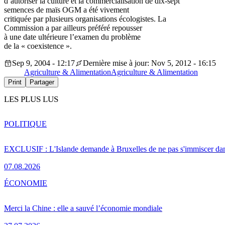
d’autoriser la culture et la commercialisation de dix-sept
semences de maïs OGM a été vivement
critiquée par plusieurs organisations écologistes. La
Commission a par ailleurs préféré repousser
à une date ultérieure l’examen du problème
de la « coexistence ».
Sep 9, 2004 - 12:17
Dernière mise à jour: Nov 5, 2012 - 16:15
Agriculture & Alimentation
Agriculture & Alimentation
Print
Partager
LES PLUS LUS
POLITIQUE
EXCLUSIF : L'Islande demande à Bruxelles de ne pas s'immiscer dan
07.08.2026
ÉCONOMIE
Merci la Chine : elle a sauvé l’économie mondiale