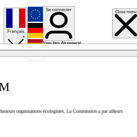
Se connecter
Close menu
English
Français
Deutsch
Vous êtes déconnecté.
Se connecter
Español
Lumières éteintes
GM
lusieurs organisations écologistes. La Commission a par ailleurs