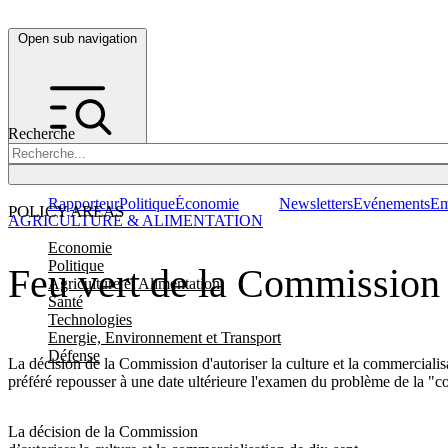
Open sub navigation
Recherche
Rapporteur
Politique
Économie
Newsletters
Evénements
Em
POLICY AREAS
AGRICULTURE & ALIMENTATION
Economie
Politique
Feu vert de la Commission
Agriculture et Alimentation
Santé
Technologies
Energie, Environnement et Transport
Défense
La décision de la Commission d'autoriser la culture et la commerciali
préféré repousser à une date ultérieure l'examen du problème de la "c
La décision de la Commission