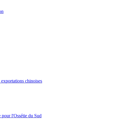
on
s exportations chinoises
e pour l'Ossétie du Sud