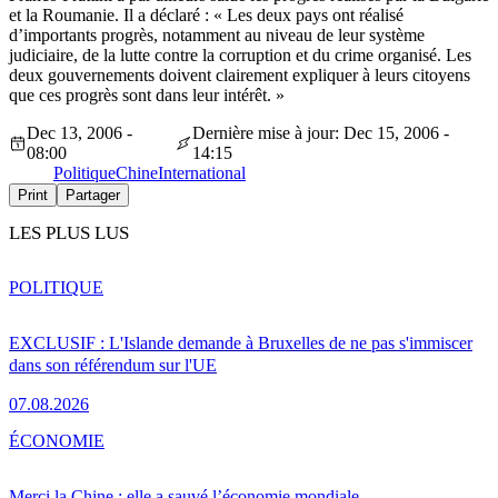
et la Roumanie. Il a déclaré : « Les deux pays ont réalisé
d’importants progrès, notamment au niveau de leur système
judiciaire, de la lutte contre la corruption et du crime organisé. Les
deux gouvernements doivent clairement expliquer à leurs citoyens
que ces progrès sont dans leur intérêt. »
Dec 13, 2006 -
Dernière mise à jour: Dec 15, 2006 -
08:00
14:15
Politique
Chine
International
Print
Partager
LES PLUS LUS
POLITIQUE
EXCLUSIF : L'Islande demande à Bruxelles de ne pas s'immiscer
dans son référendum sur l'UE
07.08.2026
ÉCONOMIE
Merci la Chine : elle a sauvé l’économie mondiale