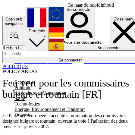
Ga naar de hoofdinhoud
Se connecter
Open sub
Close menu
English
navigation
Français
Deutsch
Vous êtes déconnecté.
Recherche
Se connecter
Español
Lumières éteintes
Se connecter
Rapporteur
Politique
Économie
Newsletters
Evénements
Em
POLITIQUE
POLICY AREAS
Feu vert pour les commissaires
Economie
Politique
bulgare et roumain [FR]
Agriculture et Alimentation
Santé
Technologies
Energie, Environnement et Transport
Défense
Le Parlement européen a accepté la nomination des commissaires
désignés bulgare et roumain, ouvrant la voie à l'adhésion des deux
pays le 1er janvier 2007.