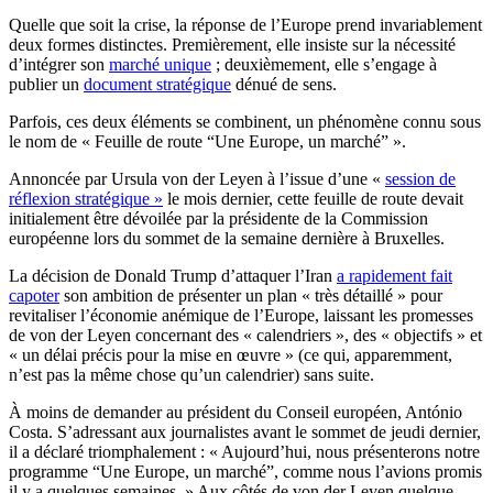
Quelle que soit la crise, la réponse de l’Europe prend invariablement
deux formes distinctes. Premièrement, elle insiste sur la nécessité
d’intégrer son
marché unique
; deuxièmement, elle s’engage à
publier un
document stratégique
dénué de sens.
Parfois, ces deux éléments se combinent, un phénomène connu sous
le nom de « Feuille de route “Une Europe, un marché” ».
Annoncée par Ursula von der Leyen à l’issue d’une «
session de
réflexion stratégique »
le mois dernier, cette feuille de route devait
initialement être dévoilée par la présidente de la Commission
européenne lors du sommet de la semaine dernière à Bruxelles.
La décision de Donald Trump d’attaquer l’Iran
a rapidement fait
capoter
son ambition de présenter un plan « très détaillé » pour
revitaliser l’économie anémique de l’Europe, laissant les promesses
de von der Leyen concernant des « calendriers », des « objectifs » et
« un délai précis pour la mise en œuvre » (ce qui, apparemment,
n’est pas la même chose qu’un calendrier) sans suite.
À moins de demander au président du Conseil européen, António
Costa. S’adressant aux journalistes avant le sommet de jeudi dernier,
il a déclaré triomphalement : « Aujourd’hui, nous présenterons notre
programme “Une Europe, un marché”, comme nous l’avions promis
il y a quelques semaines. » Aux côtés de von der Leyen quelque