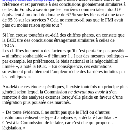
référence et est parvenue à des conclusions globalement similaires à
celles du Fonds, à savoir que les barrières commerciales intra-UE
équivalent à un droit de douane de 67 % sur les biens et à une taxe
de 95 % sur les services ? Cela ne montre-t-il pas que le FMI avait
plus ou moins raison après tout ?
Si l’on creuse toutefois au-delà des chiffres phares, on constate que
la BCE tire des conclusions étrangement similaires à celles de
l’ECA.
Les chiffres incluent « des facteurs qu’il n’est peut-être pas possible
– ni même souhaitable – d’éliminer […] par des mesures politiques –
par exemple, les préférences, le biais national et la négociabilité
limitée », a noté la BCE. « En conséquence, ces estimations
surestiment probablement l’ampleur réelle des barrières induites par
les politiques. »
Au-delà de ces études spécifiques, il existe toutefois un principe plus
général selon lequel la Commission
ne devrait pas avoir
à s’en
remettre à des analyses externes lorsqu’elle plaide en faveur d’une
intégration plus poussée des marchés.
« De toute évidence, il ne suffit pas que le FMI ou d’autres
institutions réalisent ce type d’analyses », a déclaré Lindblad. «
C’est à la Commission de le faire, car c’est elle qui propose la
législation. »