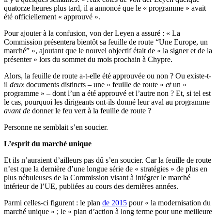
quatorze heures plus tard, il a annoncé que le « programme » avait
été officiellement « approuvé ».
Pour ajouter à la confusion, von der Leyen a assuré : « La
Commission présentera bientôt sa feuille de route “Une Europe, un
marché” », ajoutant que le nouvel objectif était de « la signer et de la
présenter » lors du sommet du mois prochain à Chypre.
Alors, la feuille de route a-t-elle été approuvée ou non ? Ou existe-t-
il
deux
documents distincts – une « feuille de route »
et
un «
programme » – dont l’un a été approuvé et l’autre non ? Et, si tel est
le cas, pourquoi les dirigeants ont-ils donné leur aval au programme
avant de
donner le feu vert à la feuille de route ?
Personne ne semblait s’en soucier.
L’esprit du marché unique
Et ils n’auraient d’ailleurs pas dû s’en soucier. Car la feuille de route
n’est que la dernière d’une longue série de « stratégies » de plus en
plus nébuleuses de la Commission visant à intégrer le marché
intérieur de l’UE, publiées au cours des dernières années.
Parmi celles-ci figurent : le plan
de 2015
pour « la modernisation du
marché unique » ; le « plan d’action à long terme pour une meilleure