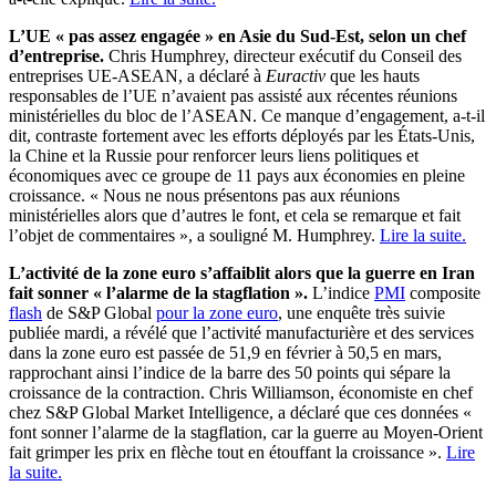
L’UE « pas assez engagée » en Asie du Sud-Est, selon un chef
d’entreprise.
Chris Humphrey, directeur exécutif du Conseil des
entreprises UE-ASEAN, a déclaré à
Euractiv
que les hauts
responsables de l’UE n’avaient pas assisté aux récentes réunions
ministérielles du bloc de l’ASEAN. Ce manque d’engagement, a-t-il
dit, contraste fortement avec les efforts déployés par les États-Unis,
la Chine et la Russie pour renforcer leurs liens politiques et
économiques avec ce groupe de 11 pays aux économies en pleine
croissance. « Nous ne nous présentons pas aux réunions
ministérielles alors que d’autres le font, et cela se remarque et fait
l’objet de commentaires », a souligné M. Humphrey.
Lire la suite.
L’activité de la zone euro s’affaiblit alors que la guerre en Iran
fait sonner « l’alarme de la stagflation ».
L’indice
PMI
composite
flash
de S&P Global
pour la zone euro
, une enquête très suivie
publiée mardi, a révélé que l’activité manufacturière et des services
dans la zone euro est passée de 51,9 en février à 50,5 en mars,
rapprochant ainsi l’indice de la barre des 50 points qui sépare la
croissance de la contraction. Chris Williamson, économiste en chef
chez S&P Global Market Intelligence, a déclaré que ces données «
font sonner l’alarme de la stagflation, car la guerre au Moyen-Orient
fait grimper les prix en flèche tout en étouffant la croissance ».
Lire
la suite.