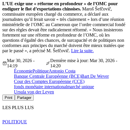
L’UE exige une « réforme en profondeur » de l’OMC pour
endiguer le flot d’exportations chinoises.
Maroš Šefčovič,
commissaire européen chargé du commerce, a déclaré aux
journalistes qu’il ferait savoir « très clairement » lors d’une réunion
ministérielle de l’OMC au Cameroun que l’ordre commercial fondé
sur des règles devait être radicalement réformé. « Nous insisterons
fortement sur une réforme en profondeur de l’OMC, où les
questions d’égalité des chances, de surcapacité et de politiques non
conformes aux principes du marché doivent être mieux traitées que
par le passé », a précisé M. Šefčovič.
Lire la suite.
Mar 30, 2026 -
Dernière mise à jour: Mar 30, 2026 -
14:19
14:20
Économie
Politique
Antonio Costa
Banque Centrale Européenne (BCE)
Bart De Wever
Cour des Comptes Européenne (CCE)
fonds monétaire international
marché unique
Ursula von der Leyen
Print
Partager
LES PLUS LUS
POLITIQUE