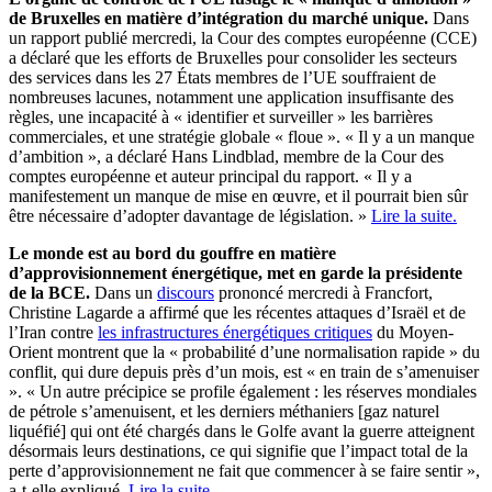
de Bruxelles en matière d’intégration du marché unique.
Dans
un rapport publié mercredi, la Cour des comptes européenne (CCE)
a déclaré que les efforts de Bruxelles pour consolider les secteurs
des services dans les 27 États membres de l’UE souffraient de
nombreuses lacunes, notamment une application insuffisante des
règles, une incapacité à « identifier et surveiller » les barrières
commerciales, et une stratégie globale « floue ». « Il y a un manque
d’ambition », a déclaré Hans Lindblad, membre de la Cour des
comptes européenne et auteur principal du rapport. « Il y a
manifestement un manque de mise en œuvre, et il pourrait bien sûr
être nécessaire d’adopter davantage de législation. »
Lire la suite.
Le monde est au bord du gouffre en matière
d’approvisionnement énergétique, met en garde la présidente
de la BCE.
Dans un
discours
prononcé mercredi à Francfort,
Christine Lagarde a affirmé que les récentes attaques d’Israël et de
l’Iran contre
les infrastructures énergétiques critiques
du Moyen-
Orient montrent que la « probabilité d’une normalisation rapide » du
conflit, qui dure depuis près d’un mois, est « en train de s’amenuiser
». « Un autre précipice se profile également : les réserves mondiales
de pétrole s’amenuisent, et les derniers méthaniers [gaz naturel
liquéfié] qui ont été chargés dans le Golfe avant la guerre atteignent
désormais leurs destinations, ce qui signifie que l’impact total de la
perte d’approvisionnement ne fait que commencer à se faire sentir »,
a-t-elle expliqué.
Lire la suite.