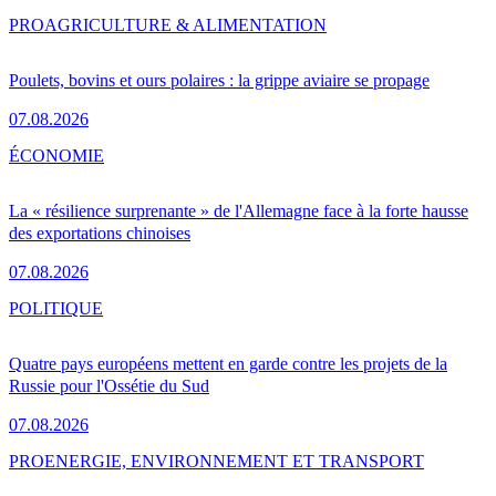
PRO
AGRICULTURE & ALIMENTATION
Poulets, bovins et ours polaires : la grippe aviaire se propage
07.08.2026
ÉCONOMIE
La « résilience surprenante » de l'Allemagne face à la forte hausse
des exportations chinoises
07.08.2026
POLITIQUE
Quatre pays européens mettent en garde contre les projets de la
Russie pour l'Ossétie du Sud
07.08.2026
PRO
ENERGIE, ENVIRONNEMENT ET TRANSPORT