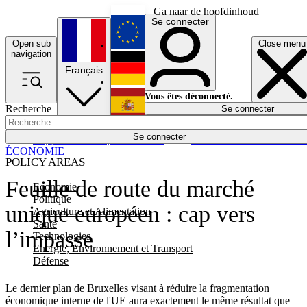
Ga naar de hoofdinhoud
Se connecter
Open sub
Close menu
English
navigation
Français
Deutsch
Vous êtes déconnecté.
Recherche
Se connecter
Español
Lumières éteintes
Se connecter
Rapporteur
Politique
Économie
Newsletters
Evénements
Em
ÉCONOMIE
POLICY AREAS
Feuille de route du marché
Economie
Politique
unique européen : cap vers
Agriculture et Alimentation
Santé
l’impasse
Technologies
Energie, Environnement et Transport
Défense
Le dernier plan de Bruxelles visant à réduire la fragmentation
économique interne de l'UE aura exactement le même résultat que