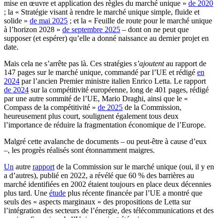
mise en œuvre et application des règles du marché unique »
de 2020
; la « Stratégie visant à rendre le marché unique simple, fluide et
solide »
de mai 2025
; et la « Feuille de route pour le marché unique
à l’horizon 2028 »
de septembre 2025
– dont on ne peut que
supposer (et espérer) qu’elle a donné naissance au dernier projet en
date.
Mais cela ne s’arrête pas là. Ces stratégies
s’ajoutent
au rapport de
147 pages sur le marché unique, commandé par l’UE et rédigé
en
2024
par l’ancien Premier ministre italien Enrico Letta. Le rapport
de 2024
sur la compétitivité européenne, long de 401 pages, rédigé
par une autre sommité de l’UE, Mario Draghi, ainsi que le «
Compass de la compétitivité »
de 2025
de la Commission,
heureusement plus court, soulignent également tous deux
l’importance de réduire la fragmentation économique de l’Europe.
Malgré cette avalanche de documents – ou peut-être à cause d’eux
–, les progrès réalisés sont étonnamment maigres.
Un
autre
rapport
de la Commission sur le marché unique (oui, il y en
a d’autres), publié en 2022, a révélé que 60 % des barrières au
marché identifiées en 2002 étaient toujours en place deux décennies
plus tard. Une
étude
plus récente financée par l’UE a montré que
seuls des « aspects marginaux » des propositions de Letta sur
l’intégration des secteurs de l’énergie, des télécommunications et des