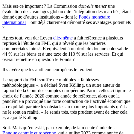
Mais est-ce important ? La Commission
doit-elle mener
une
évaluation des avantages globaux de l’intégration des marchés, étant
donné que d’autres institutions – dont le
Fonds monétaire
international
– ont déjà clairement démontré ses avantages potentiels
?
Après tout, von der Leyen
elle-même
a fait référence à plusieurs
reprises à l’étude du FMI, qui a révélé que les barrières
commerciales intra-UE équivalent à un droit de douane colossal de
44 % sur les biens et à une taxe de 110 % sur les services. Et qui
oserait remettre en question le Fonds ?
Il s’avère que les auditeurs européens le feraient.
Le rapport du FMI souffre de multiples « faiblesses
méthodologiques », a déclaré Sven Kölling, un autre auteur du
rapport de la Cour des comptes européenne. Parmi celles-ci figure le
choix de l’année 2020 comme année de référence, alors que la
pandémie a provoqué une forte contraction de l’activité économique
– ce qui fait paraître les obstacles au marché plus importants qu’ils
ne le sont en réalité. « Je serais très, très prudent avant de citer cela
», a ajouté Kölling.
Soit. Mais qu’en est-il, par exemple, de la récente étude de la
Banque centrale européenne
, qui a utilisé 2023 comme année de