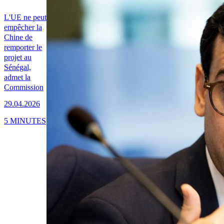
L'UE ne peut
empêcher la
Chine de
remporter le
projet au
Sénégal,
admet la
Commission
29.04.2026
5 MINUTES