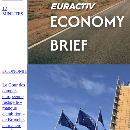
12
MINUTES
ÉCONOMIE
La Cour des
comptes
européenne
fustige le «
manque
d'ambition »
de Bruxelles
en matière