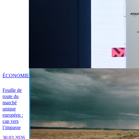
ÉCONOMIE
Feuille de
route du
marché
unique
européen :
cap vers
l’impasse
30.03.2026