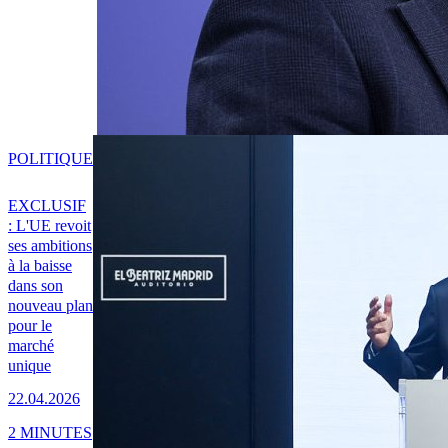
POLITIQUE
EXCLUSIF
: L'UE revoit
ses ambitions
à la baisse
dans son
nouveau plan
pour le
marché
unique
22.04.2026
2 MINUTES