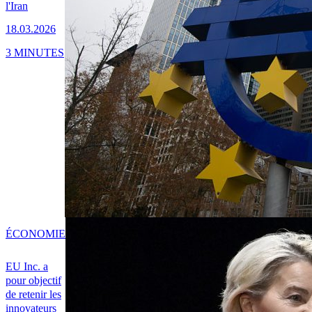
l'Iran
18.03.2026
3 MINUTES
ÉCONOMIE
EU Inc. a
pour objectif
de retenir les
innovateurs