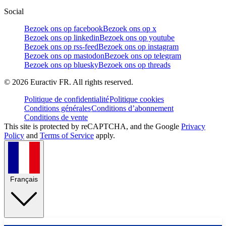
Social
Bezoek ons op facebook
Bezoek ons op x
Bezoek ons op linkedin
Bezoek ons op youtube
Bezoek ons op rss-feed
Bezoek ons op instagram
Bezoek ons op mastodon
Bezoek ons op telegram
Bezoek ons op bluesky
Bezoek ons op threads
©
2026
Euractiv FR. All rights reserved.
Politique de confidentialité
Politique cookies
Conditions générales
Conditions d’abonnement
Conditions de vente
This site is protected by reCAPTCHA, and the Google
Privacy
Policy
and
Terms of Service
apply.
Français