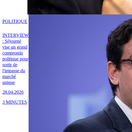
POLITIQUE
INTERVIEW
: Séjourné
vise un grand
compromis
politique pour
sortir de
l'impasse du
marché
unique
28.04.2026
3 MINUTES