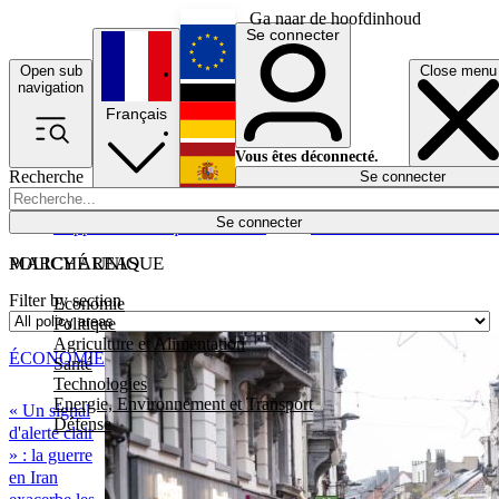
Ga naar de hoofdinhoud
Se connecter
Open sub
Close menu
English
navigation
Français
Deutsch
Vous êtes déconnecté.
Recherche
Se connecter
Español
Lumières éteintes
Se connecter
Rapporteur
Politique
Économie
Newsletters
Evénements
Em
POLICY AREAS
MARCHÉ UNIQUE
Filter by section
Economie
Politique
Agriculture et Alimentation
ÉCONOMIE
Santé
Technologies
Energie, Environnement et Transport
« Un signal
Défense
d'alerte clair
» : la guerre
en Iran