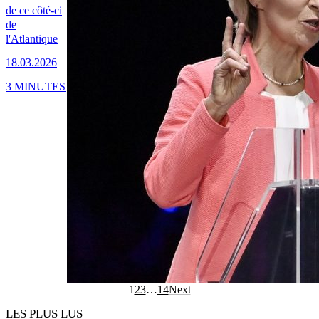
de ce côté-ci
de
l'Atlantique
18.03.2026
3 MINUTES
1
2
3
…
14
Next
LES PLUS LUS