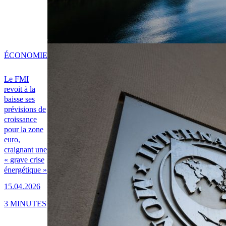
ÉCONOMIE
Le FMI
revoit à la
baisse ses
prévisions de
croissance
pour la zone
euro,
craignant une
« grave crise
énergétique »
15.04.2026
3 MINUTES