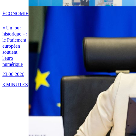
ÉCONOMIE
« Un jour
historique » :
le Parlement
européen
soutient
l'euro
numérique
23.06.2026
3 MINUTES