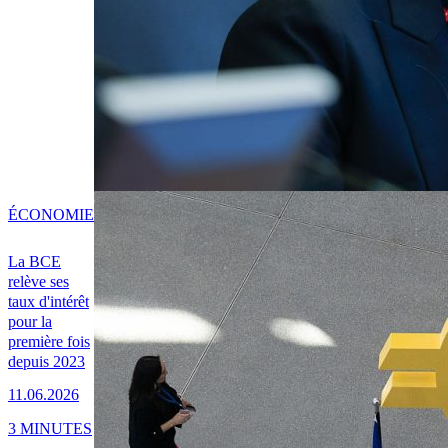
ÉCONOMIE
La BCE
relève ses
taux d'intérêt
pour la
première fois
depuis 2023
11.06.2026
3 MINUTES