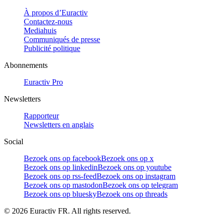
À propos d’Euractiv
Contactez-nous
Mediahuis
Communiqués de presse
Publicité politique
Abonnements
Euractiv Pro
Newsletters
Rapporteur
Newsletters en anglais
Social
Bezoek ons op facebook
Bezoek ons op x
Bezoek ons op linkedin
Bezoek ons op youtube
Bezoek ons op rss-feed
Bezoek ons op instagram
Bezoek ons op mastodon
Bezoek ons op telegram
Bezoek ons op bluesky
Bezoek ons op threads
©
2026
Euractiv FR. All rights reserved.