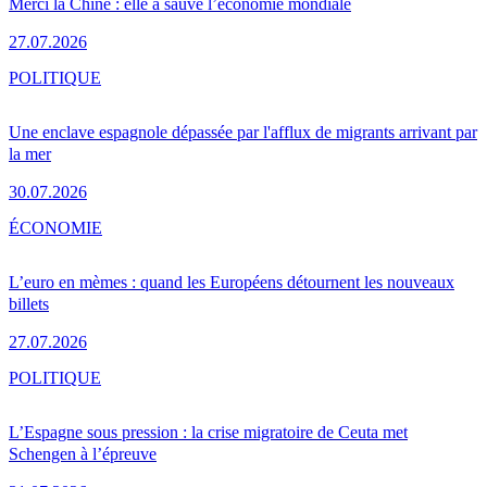
Merci la Chine : elle a sauvé l’économie mondiale
27.07.2026
POLITIQUE
Une enclave espagnole dépassée par l'afflux de migrants arrivant par
la mer
30.07.2026
ÉCONOMIE
L’euro en mèmes : quand les Européens détournent les nouveaux
billets
27.07.2026
POLITIQUE
L’Espagne sous pression : la crise migratoire de Ceuta met
Schengen à l’épreuve