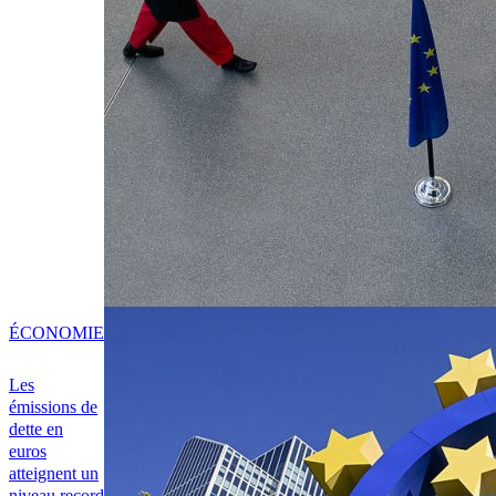
ÉCONOMIE
Les
émissions de
dette en
euros
atteignent un
niveau record