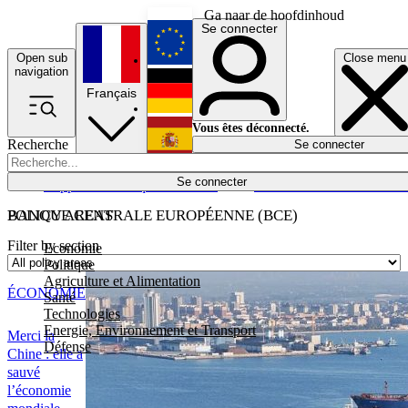
Ga naar de hoofdinhoud
Se connecter
Open sub
Close menu
English
navigation
Français
Deutsch
Vous êtes déconnecté.
Recherche
Se connecter
Español
Lumières éteintes
Se connecter
Rapporteur
Politique
Économie
Newsletters
Evénements
Em
POLICY AREAS
BANQUE CENTRALE EUROPÉENNE (BCE)
Filter by section
Economie
Politique
Agriculture et Alimentation
ÉCONOMIE
Santé
Technologies
Energie, Environnement et Transport
Merci la
Défense
Chine : elle a
sauvé
l’économie