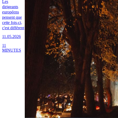
Les
dirigeants
européens
pensent que
cette fois-ci,
c'est différent
11.05.2026
11
MINUTES