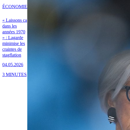
ÉCONOMIE
« Laissons ça
dans les
années 1970
» : Lagarde
minimise les
craintes de
stagflation
04.05.2026
3 MINUTES