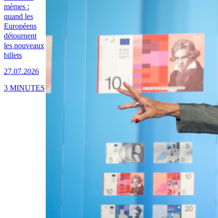
mèmes :
quand les
Européens
détournent
les nouveaux
billets
27.07.2026
3 MINUTES