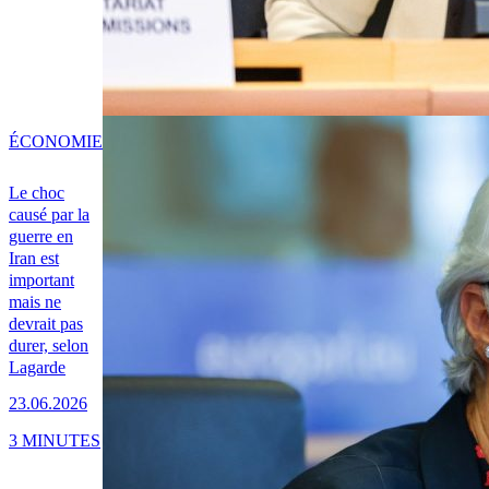
ÉCONOMIE
Le choc
causé par la
guerre en
Iran est
important
mais ne
devrait pas
durer, selon
Lagarde
23.06.2026
3 MINUTES