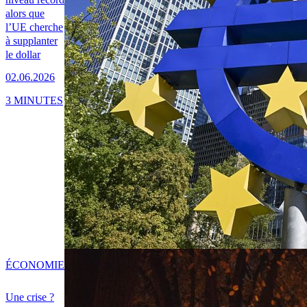
alors que
l’UE cherche
à supplanter
le dollar
02.06.2026
3 MINUTES
ÉCONOMIE
Une crise ?