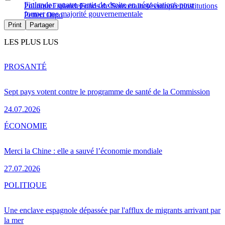
Finlande : quatre partis de droite en négociations pour
Politique
Finlande
Fonds de Souveraineté européen
institutions
former une majorité gouvernementale
Petteri Orpo
Print
Partager
LES PLUS LUS
PRO
SANTÉ
Sept pays votent contre le programme de santé de la Commission
24.07.2026
ÉCONOMIE
Merci la Chine : elle a sauvé l’économie mondiale
27.07.2026
POLITIQUE
Une enclave espagnole dépassée par l'afflux de migrants arrivant par
la mer