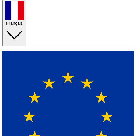
Français