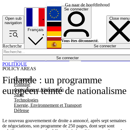
Ga naar de hoofdinhoud
Se connecter
Open sub
Close menu
English
navigation
Français
Deutsch
Vous êtes déconnecté.
Recherche
Se connecter
Español
Lumières éteintes
Se connecter
Rapporteur
Politique
Économie
Newsletters
Evénements
Em
POLITIQUE
POLICY AREAS
Finlande : un programme
Economie
Politique
européen teinté de nationalisme
Agriculture et Alimentation
Santé
Technologies
Energie, Environnement et Transport
Défense
Le nouveau gouvernement de droite a annoncé, après sept semaines
de négociations, son programme de 250 pages, dont sept sont