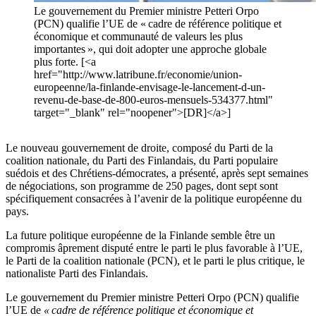
Le gouvernement du Premier ministre Petteri Orpo
(PCN) qualifie l’UE de « cadre de référence politique et
économique et communauté de valeurs les plus
importantes », qui doit adopter une approche globale
plus forte. [<a
href="http://www.latribune.fr/economie/union-
europeenne/la-finlande-envisage-le-lancement-d-un-
revenu-de-base-de-800-euros-mensuels-534377.html"
target="_blank" rel="noopener">[DR]</a>]
Le nouveau gouvernement de droite, composé du Parti de la
coalition nationale, du Parti des Finlandais, du Parti populaire
suédois et des Chrétiens-démocrates, a présenté, après sept semaines
de négociations, son programme de 250 pages, dont sept sont
spécifiquement consacrées à l’avenir de la politique européenne du
pays.
La future politique européenne de la Finlande semble être un
compromis âprement disputé entre le parti le plus favorable à l’UE,
le Parti de la coalition nationale (PCN), et le parti le plus critique, le
nationaliste Parti des Finlandais.
Le gouvernement du Premier ministre Petteri Orpo (PCN) qualifie
l’UE de
« cadre de référence politique et économique et