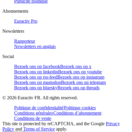
Publicité politique
Abonnements
Euractiv Pro
Newsletters
Rapporteur
Newsletters en anglais
Social
Bezoek ons op facebook
Bezoek ons op x
Bezoek ons op linkedin
Bezoek ons op youtube
Bezoek ons op rss-feed
Bezoek ons op instagram
Bezoek ons op mastodon
Bezoek ons op telegram
Bezoek ons op bluesky
Bezoek ons op threads
©
2026
Euractiv FR. All rights reserved.
Politique de confidentialité
Politique cookies
Conditions générales
Conditions d’abonnement
Conditions de vente
This site is protected by reCAPTCHA, and the Google
Privacy
Policy
and
Terms of Service
apply.