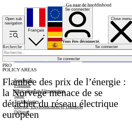
Ga naar de hoofdinhoud
Se connecter
Open sub
Close menu
English
navigation
Français
Deutsch
Vous êtes déconnecté.
Recherche
Se connecter
Español
Lumières éteintes
Se connecter
Rapporteur
Politique
Économie
Newsletters
Evénements
Em
PRO
POLICY AREAS
Flambée des prix de l’énergie :
Economie
Politique
la Norvège menace de se
Agriculture et Alimentation
Santé
détacher du réseau électrique
Technologies
Energie, Environnement et Transport
européen
Défense