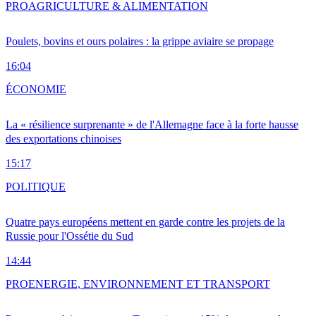
PRO
AGRICULTURE & ALIMENTATION
Poulets, bovins et ours polaires : la grippe aviaire se propage
16:04
ÉCONOMIE
La « résilience surprenante » de l'Allemagne face à la forte hausse
des exportations chinoises
15:17
POLITIQUE
Quatre pays européens mettent en garde contre les projets de la
Russie pour l'Ossétie du Sud
14:44
PRO
ENERGIE, ENVIRONNEMENT ET TRANSPORT