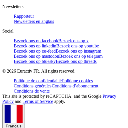
Newsletters
Rapporteur
Newsletters en anglais
Social
Bezoek ons op facebook
Bezoek ons op x
Bezoek ons op linkedin
Bezoek ons op youtube
Bezoek ons op rss-feed
Bezoek ons op instagram
Bezoek ons op mastodon
Bezoek ons op telegram
Bezoek ons op bluesky
Bezoek ons op threads
©
2026
Euractiv FR. All rights reserved.
Politique de confidentialité
Politique cookies
Conditions générales
Conditions d’abonnement
Conditions de vente
This site is protected by reCAPTCHA, and the Google
Privacy
Policy
and
Terms of Service
apply.
Français