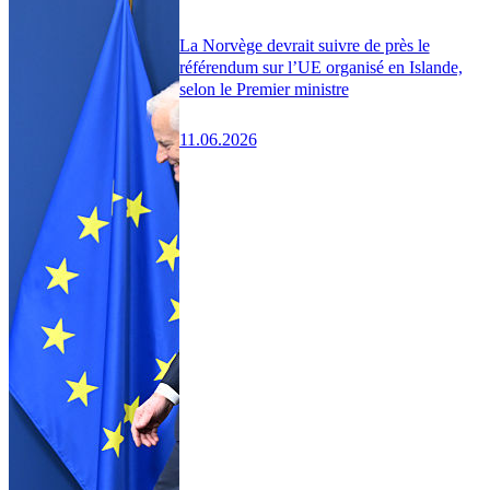
La Norvège devrait suivre de près le
référendum sur l’UE organisé en Islande,
selon le Premier ministre
11.06.2026