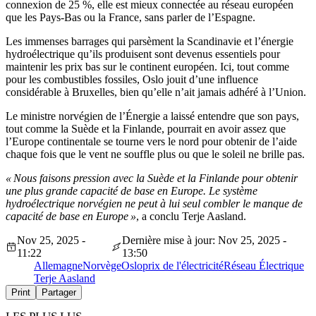
connexion de 25 %, elle est mieux connectée au réseau européen
que les Pays-Bas ou la France, sans parler de l’Espagne.
Les immenses barrages qui parsèment la Scandinavie et l’énergie
hydroélectrique qu’ils produisent sont devenus essentiels pour
maintenir les prix bas sur le continent européen. Ici, tout comme
pour les combustibles fossiles, Oslo jouit d’une influence
considérable à Bruxelles, bien qu’elle n’ait jamais adhéré à l’Union.
Le ministre norvégien de l’Énergie a laissé entendre que son pays,
tout comme la Suède et la Finlande, pourrait en avoir assez que
l’Europe continentale se tourne vers le nord pour obtenir de l’aide
chaque fois que le vent ne souffle plus ou que le soleil ne brille pas.
« Nous faisons pression avec la Suède et la Finlande pour obtenir
une plus grande capacité de base en Europe.
Le système
hydroélectrique norvégien ne peut à lui seul combler le manque de
capacité de base en Europe »
, a conclu Terje Aasland.
Nov 25, 2025 -
Dernière mise à jour: Nov 25, 2025 -
11:22
13:50
Allemagne
Norvège
Oslo
prix de l'électricité
Réseau Électrique
Terje Aasland
Print
Partager