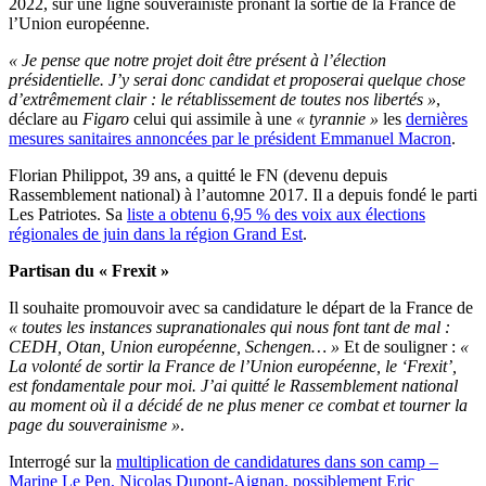
2022, sur une ligne souverainiste prônant la sortie de la France de
l’Union européenne.
« Je pense que notre projet doit être présent à l’élection
présidentielle. J’y serai donc candidat et proposerai quelque chose
d’extrêmement clair : le rétablissement de toutes nos libertés »
,
déclare au
Figaro
celui qui assimile à une
« tyrannie »
les
dernières
mesures sanitaires annoncées par le président Emmanuel Macron
.
Florian Philippot, 39 ans, a quitté le FN (devenu depuis
Rassemblement national) à l’automne 2017. Il a depuis fondé le parti
Les Patriotes. Sa
liste a obtenu 6,95 % des voix aux élections
régionales de juin dans la région Grand Est
.
Partisan du « Frexit »
Il souhaite promouvoir avec sa candidature le départ de la France de
« toutes les instances supranationales qui nous font tant de mal :
CEDH, Otan, Union européenne, Schengen… »
Et de souligner :
«
La volonté de sortir la France de l’Union européenne, le ‘Frexit’,
est fondamentale pour moi. J’ai quitté le Rassemblement national
au moment où il a décidé de ne plus mener ce combat et tourner la
page du souverainisme »
.
Interrogé sur la
multiplication de candidatures dans son camp –
Marine Le Pen, Nicolas Dupont-Aignan, possiblement Eric