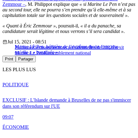
Zemmour –
, M. Philippot explique que
« si Marine Le Pen n’est pas
au second tour, elle ne pourra s’en prendre qu’à elle-même et à sa
capitulation totale sur les questions sociales et de souveraineté »
.
« Quant à Éric Zemmour »
, poursuit-il,
« il a du panache, sa
candidature serait légitime et nous verrons s’il sera candidat »
.
Jul 15, 2021 - 08:51
Marine Le Pen, héritière de l’extrême droite française
Politique
Élections
élections présidentielles de 2022
Frexit
qu’elle a « banalisée »
Marine Le Pen
Rassemblement national
Print
Partager
LES PLUS LUS
POLITIQUE
EXCLUSIF : L'Islande demande à Bruxelles de ne pas s'immiscer
dans son référendum sur l'UE
09:07
ÉCONOMIE