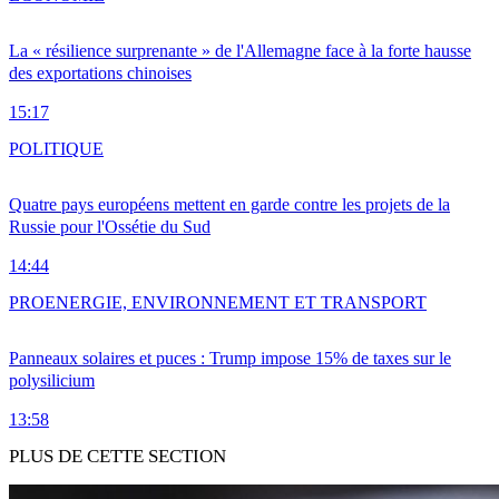
La « résilience surprenante » de l'Allemagne face à la forte hausse
des exportations chinoises
15:17
POLITIQUE
Quatre pays européens mettent en garde contre les projets de la
Russie pour l'Ossétie du Sud
14:44
PRO
ENERGIE, ENVIRONNEMENT ET TRANSPORT
Panneaux solaires et puces : Trump impose 15% de taxes sur le
polysilicium
13:58
PLUS DE CETTE SECTION