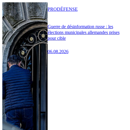
PRO
DÉFENSE
Guerre de désinformation russe : les
élections municipales allemandes prises
pour cible
06.08.2026