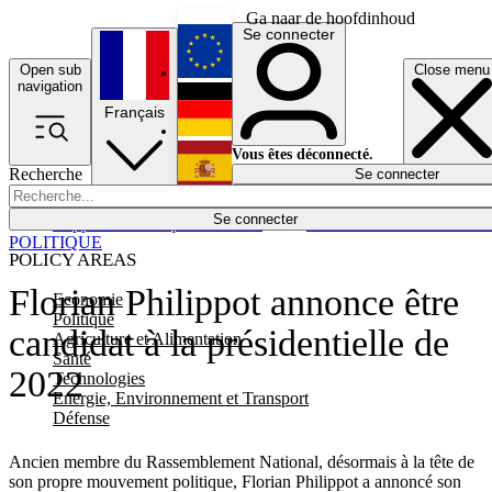
Ga naar de hoofdinhoud
Se connecter
Open sub
Close menu
English
navigation
Français
Deutsch
Vous êtes déconnecté.
Recherche
Se connecter
Español
Lumières éteintes
Se connecter
Rapporteur
Politique
Économie
Newsletters
Evénements
Em
POLITIQUE
POLICY AREAS
Florian Philippot annonce être
Economie
Politique
candidat à la présidentielle de
Agriculture et Alimentation
Santé
2022
Technologies
Energie, Environnement et Transport
Défense
Ancien membre du Rassemblement National, désormais à la tête de
son propre mouvement politique, Florian Philippot a annoncé son