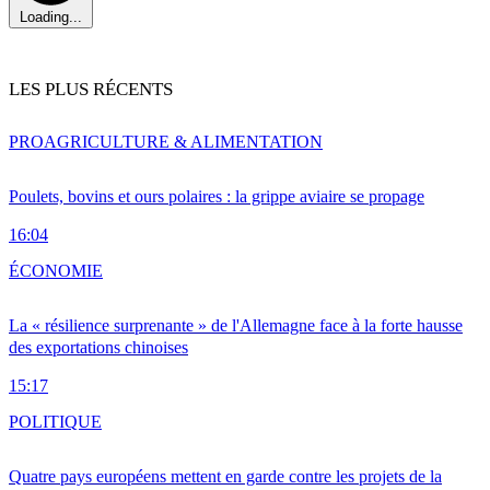
Loading...
LES PLUS RÉCENTS
PRO
AGRICULTURE & ALIMENTATION
Poulets, bovins et ours polaires : la grippe aviaire se propage
16:04
ÉCONOMIE
La « résilience surprenante » de l'Allemagne face à la forte hausse
des exportations chinoises
15:17
POLITIQUE
Quatre pays européens mettent en garde contre les projets de la