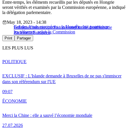
Entre-temps, les éléments recueillis par les députés en Hongrie
seront vérifiés et examinés par la Commission européenne, a indiqué
la délégation parlementaire.
May 18, 2023 - 14:38
Gel des fonds européens : la Hongrie doit poursuivre
Politique
Commission Européenne
État de droit
Hongrie
les réformes, selon la Commission
Parlement Européen
Print
Partager
LES PLUS LUS
POLITIQUE
EXCLUSIF : L'Islande demande à Bruxelles de ne pas s'immiscer
dans son référendum sur l'UE
09:07
ÉCONOMIE
Merci la Chine : elle a sauvé l’économie mondiale
27.07.2026