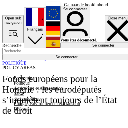
Ga naar de hoofdinhoud
Se connecter
Open sub
Close menu
English
navigation
Français
Deutsch
Vous êtes déconnecté.
Recherche
Se connecter
Español
Lumières éteintes
Se connecter
Rapporteur
Politique
Économie
Newsletters
Evénements
Em
POLITIQUE
POLICY AREAS
Fonds européens pour la
Economie
Politique
Hongrie : les eurodéputés
Agriculture et Alimentation
Santé
s’inquiètent toujours de l’État
Technologies
Energie, Environnement et Transport
de droit
Défense