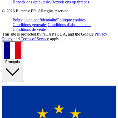
Bezoek ons op bluesky
Bezoek ons op threads
©
2026
Euractiv FR. All rights reserved.
Politique de confidentialité
Politique cookies
Conditions générales
Conditions d’abonnement
Conditions de vente
This site is protected by reCAPTCHA, and the Google
Privacy
Policy
and
Terms of Service
apply.
Français