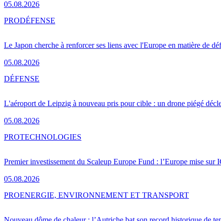
05.08.2026
PRO
DÉFENSE
Le Japon cherche à renforcer ses liens avec l'Europe en matière de dé
05.08.2026
DÉFENSE
L'aéroport de Leipzig à nouveau pris pour cible : un drone piégé décle
05.08.2026
PRO
TECHNOLOGIES
Premier investissement du Scaleup Europe Fund : l’Europe mise sur
05.08.2026
PRO
ENERGIE, ENVIRONNEMENT ET TRANSPORT
Nouveau dôme de chaleur : l’Autriche bat son record historique de te