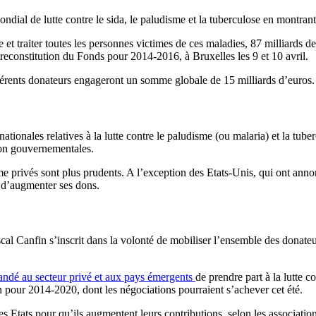
ndial de lutte contre le sida, le paludisme et la tuberculose en montrant
t traiter toutes les personnes victimes de ces maladies, 87 milliards de 
 reconstitution du Fonds pour 2014-2016, à Bruxelles les 9 et 10 avril.
ifférents donateurs engageront un somme globale de 15 milliards d’euros.
onales relatives à la lutte contre le paludisme (ou malaria) et la tuber
 non gouvernementales.
me privés sont plus prudents. A l’exception des Etats-Unis, qui ont ann
 d’augmenter ses dons.
l Canfin s’inscrit dans la volonté de mobiliser l’ensemble des donate
ndé au secteur privé et aux pays émergents
de prendre part à la lutte 
 pour 2014-2020, dont les négociations pourraient s’achever cet été.
les Etats pour qu’ils augmentent leurs contributions, selon les associatio