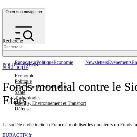
Open sub navigation
Recherche
Rapporteur
Politique
Économie
Newsletters
Evénements
Em
POLICY AREAS
POLITIQUE
Economie
Politique
Fonds mondial contre le Sid
Agriculture et Alimentation
Santé
Etats
Technologies
Energie, Environnement et Transport
Défense
La société civile incite la France à mobiliser les donateurs du Fonds mo
EURACTIV.fr