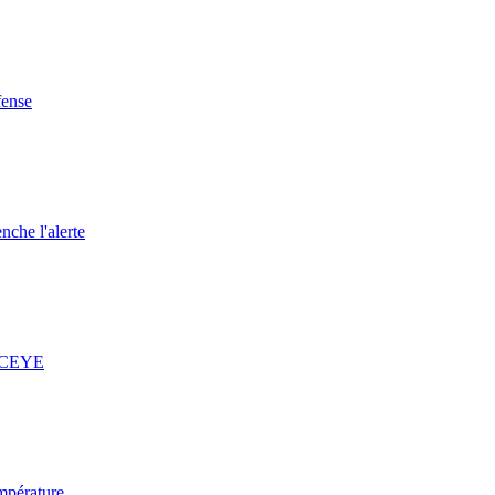
fense
nche l'alerte
 ICEYE
mpérature