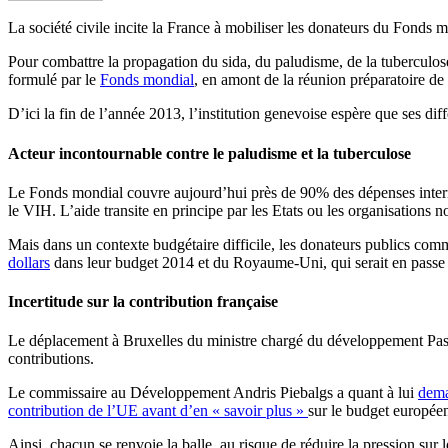
La société civile incite la France à mobiliser les donateurs du Fonds mo
Pour combattre la propagation du sida, du paludisme, de la tuberculose e
formulé par le
Fonds mondial
, en amont de la réunion préparatoire de
D’ici la fin de l’année 2013, l’institution genevoise espère que ses d
Acteur incontournable contre le paludisme et la tuberculose
Le Fonds mondial couvre aujourd’hui près de 90% des dépenses internati
le VIH. L’aide transite en principe par les Etats ou les organisations
Mais dans un contexte budgétaire difficile, les donateurs publics com
dollars
dans leur budget 2014 et du Royaume-Uni, qui serait en passe
Incertitude sur la contribution française
Le déplacement à Bruxelles du ministre chargé du développement Pasca
contributions.
Le commissaire au Développement Andris Piebalgs a quant à lui
dema
contribution de l’UE avant d’en « savoir plus »
sur le budget européen
Ainsi, chacun se renvoie la balle, au risque de réduire la pression sur 