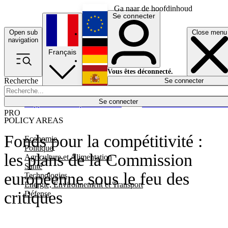
Ga naar de hoofdinhoud
Se connecter
Open sub
Close menu
English
navigation
Français
Deutsch
Vous êtes déconnecté.
Recherche
Se connecter
Español
Lumières éteintes
Se connecter
Rapporteur
Politique
Économie
Newsletters
Evénements
Em
PRO
POLICY AREAS
Fonds pour la compétitivité :
Economie
Politique
les plans de la Commission
Agriculture et Alimentation
Santé
européenne sous le feu des
Technologies
Energie, Environnement et Transport
critiques
Défense