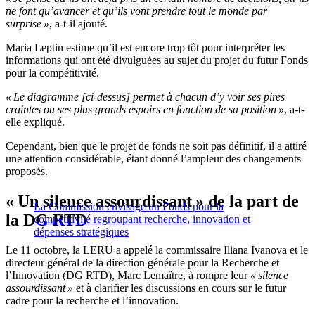
ne font qu’avancer et qu’ils vont prendre tout le monde par
surprise »
, a-t-il ajouté.
Maria Leptin estime qu’il est encore trop tôt pour interpréter les
informations qui ont été divulguées au sujet du projet du futur Fonds
pour la compétitivité.
« Le diagramme [ci-dessus] permet à chacun d’y voir ses pires
craintes ou ses plus grands espoirs en fonction de sa position »
, a-t-
elle expliqué.
Cependant, bien que le projet de fonds ne soit pas définitif, il a attiré
une attention considérable, étant donné l’ampleur des changements
proposés.
« Un silence assourdissant » de la part de
La Commission envisage un Fonds pour la
la DG RTD
compétitivité regroupant recherche, innovation et
dépenses stratégiques
Le 11 octobre, la LERU a appelé la commissaire Iliana Ivanova et le
directeur général de la direction générale pour la Recherche et
l’Innovation (DG RTD), Marc Lemaître, à rompre leur
« silence
assourdissant »
et à clarifier les discussions en cours sur le futur
cadre pour la recherche et l’innovation.