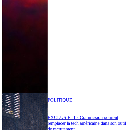
POLITIQUE
EXCLUSIF : La Commission pourrait
remplacer la tech américaine dans son outil
de recrutement