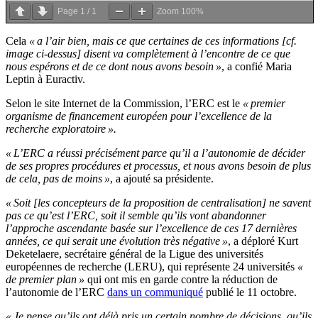
Page
1
/
1
Zoom
100%
Cela
« a l’air bien, mais ce que certaines de ces informations [cf.
image ci-dessus] disent va complètement à l’encontre de ce que
nous espérons et de ce dont nous avons besoin »
, a confié Maria
Leptin à Euractiv.
Selon le site Internet de la Commission, l’ERC est le
« premier
organisme de financement européen pour l’excellence de la
recherche exploratoire ».
« L’ERC a réussi précisément parce qu’il a l’autonomie de décider
de ses propres procédures et processus, et nous avons besoin de plus
de cela, pas de moins »
, a ajouté sa présidente.
« Soit [les concepteurs de la proposition de centralisation] ne savent
pas ce qu’est l’ERC, soit il semble qu’ils vont abandonner
l’approche ascendante basée sur l’excellence de ces 17 dernières
années, ce qui serait une évolution très négative »
, a déploré Kurt
Deketelaere, secrétaire général de la Ligue des universités
européennes de recherche (LERU), qui représente 24 universités
«
de premier plan »
qui ont mis en garde contre la réduction de
l’autonomie de l’ERC
dans un communiqué
publié le 11 octobre.
« Je pense qu’ils ont déjà pris un certain nombre de décisions, qu’ils