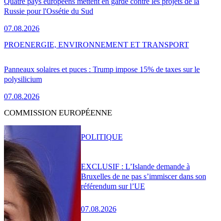
Quatre pays européens mettent en garde contre les projets de la
Russie pour l'Ossétie du Sud
07.08.2026
PRO
ENERGIE, ENVIRONNEMENT ET TRANSPORT
Panneaux solaires et puces : Trump impose 15% de taxes sur le
polysilicium
07.08.2026
COMMISSION EUROPÉENNE
POLITIQUE
EXCLUSIF : L’Islande demande à
Bruxelles de ne pas s’immiscer dans son
référendum sur l’UE
07.08.2026