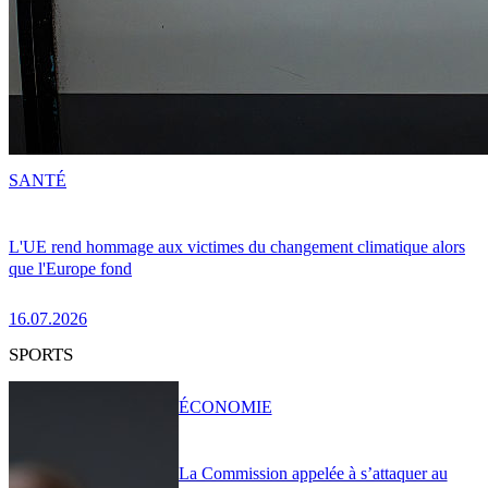
SANTÉ
L'UE rend hommage aux victimes du changement climatique alors
que l'Europe fond
16.07.2026
SPORTS
ÉCONOMIE
La Commission appelée à s’attaquer au