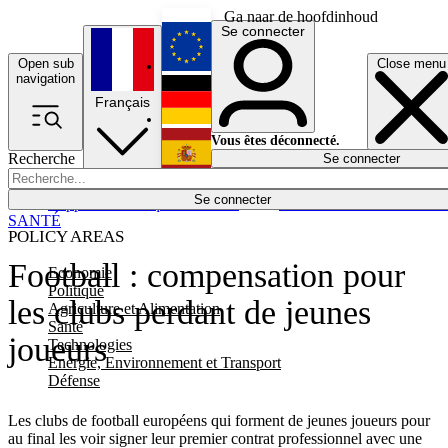
Ga naar de hoofdinhoud
Se connecter
Open sub
Close menu
English
navigation
Français
Deutsch
Vous êtes déconnecté.
Recherche
Se connecter
Español
Lumières éteintes
Se connecter
Rapporteur
Politique
Économie
Newsletters
Evénements
Em
SANTÉ
POLICY AREAS
Football : compensation pour
Economie
Politique
les clubs perdant de jeunes
Agriculture et Alimentation
Santé
joueurs
Technologies
Energie, Environnement et Transport
Défense
Les clubs de football européens qui forment de jeunes joueurs pour
au final les voir signer leur premier contrat professionnel avec une