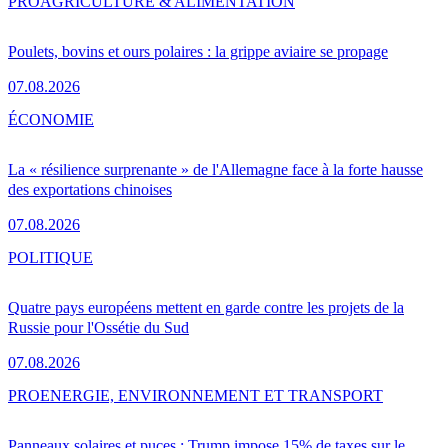
PRO
AGRICULTURE & ALIMENTATION
Poulets, bovins et ours polaires : la grippe aviaire se propage
07.08.2026
ÉCONOMIE
La « résilience surprenante » de l'Allemagne face à la forte hausse
des exportations chinoises
07.08.2026
POLITIQUE
Quatre pays européens mettent en garde contre les projets de la
Russie pour l'Ossétie du Sud
07.08.2026
PRO
ENERGIE, ENVIRONNEMENT ET TRANSPORT
Panneaux solaires et puces : Trump impose 15% de taxes sur le