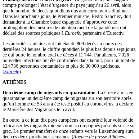
compte prolonger l’état d’urgence du pays jusqu’au 26 avril, alors
que le nombre de décès quotidiens dus aux coronavirus diminue.
Dans les prochains jours, le Premier ministre, Pedro Sanchez, doit
demander à la Chambre basse espagnole d’approuver cette
prolongation des mesures de ralentissement de la pandémie, ont
déclaré des sources politiques à
Euroefe
, partenaire d’Euractiv.
Les autorités sanitaires ont fait état de 809 décès au cours des
dernières 24 heures, le chiffre quotidien le plus bas depuis sept jours,
ce qui porte le nombre total de décès à 11 744. Par ailleurs, 7 026
nouvelles infections ont été confirmées dans la nuit, pour un total de
124 736 personnes contaminées et plus de 30 000 guérisons.
(
Euroefe
)
ATHÈNES
Deuxième camp de migrants en quarantaine
. La Grèce a mis en
quarantaine un deuxième camp de migrants sur son territoire après
qu’un homme de 53 ans a été testé positif au coronavirus, a déclaré
le Ministère des Migrations le 5 avril.
En outre, à ce jour, dix pays européens ont exprimé leur volonté de
relocaliser les migrants mineurs non accompagnés présents sur le sol
grec. Le premier transfert de onze enfants vers le Luxembourg aura
lieu ces deux prochaines semaines. (
Agence de presse Athènes-