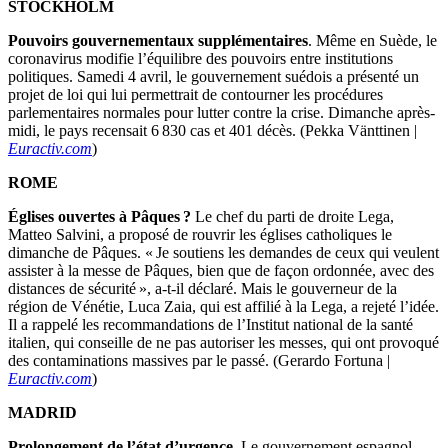
STOCKHOLM
Pouvoirs gouvernementaux supplémentaires
. Même en Suède, le
coronavirus modifie l’équilibre des pouvoirs entre institutions
politiques. Samedi 4 avril, le gouvernement suédois a présenté un
projet de loi qui lui permettrait de contourner les procédures
parlementaires normales pour lutter contre la crise. Dimanche après-
midi, le pays recensait 6 830 cas et 401 décès. (Pekka Vänttinen |
Euractiv.com
)
ROME
Églises ouvertes à Pâques ?
Le chef du parti de droite Lega,
Matteo Salvini, a proposé de rouvrir les églises catholiques le
dimanche de Pâques. « Je soutiens les demandes de ceux qui veulent
assister à la messe de Pâques, bien que de façon ordonnée, avec des
distances de sécurité », a-t-il déclaré. Mais le gouverneur de la
région de Vénétie, Luca Zaia, qui est affilié à la Lega, a rejeté l’idée.
Il a rappelé les recommandations de l’Institut national de la santé
italien, qui conseille de ne pas autoriser les messes, qui ont provoqué
des contaminations massives par le passé. (Gerardo Fortuna |
Euractiv.com
)
MADRID
Prolongement de l’état d’urgence
. Le gouvernement espagnol