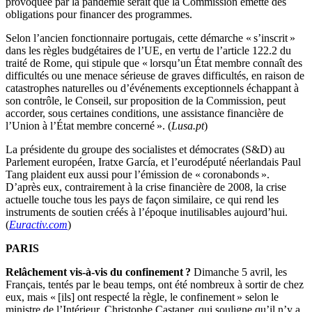
provoquée par la pandémie serait que la Commission émette des
obligations pour financer des programmes.
Selon l’ancien fonctionnaire portugais, cette démarche « s’inscrit »
dans les règles budgétaires de l’UE, en vertu de l’article 122.2 du
traité de Rome, qui stipule que « lorsqu’un État membre connaît des
difficultés ou une menace sérieuse de graves difficultés, en raison de
catastrophes naturelles ou d’événements exceptionnels échappant à
son contrôle, le Conseil, sur proposition de la Commission, peut
accorder, sous certaines conditions, une assistance financière de
l’Union à l’État membre concerné ». (
Lusa.pt
)
La présidente du groupe des socialistes et démocrates (S&D) au
Parlement européen, Iratxe García, et l’eurodéputé néerlandais Paul
Tang plaident eux aussi pour l’émission de « coronabonds ».
D’après eux, contrairement à la crise financière de 2008, la crise
actuelle touche tous les pays de façon similaire, ce qui rend les
instruments de soutien créés à l’époque inutilisables aujourd’hui.
(
Euractiv.com
)
PARIS
Relâchement vis-à-vis du confinement ?
Dimanche 5 avril, les
Français, tentés par le beau temps, ont été nombreux à sortir de chez
eux, mais « [ils] ont respecté la règle, le confinement » selon le
ministre de l’Intérieur, Christophe Castaner, qui souligne qu’il n’y a