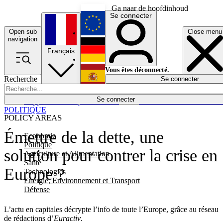
Ga naar de hoofdinhoud
Se connecter
Open sub
Close menu
English
navigation
Français
Deutsch
Vous êtes déconnecté.
Recherche
Se connecter
Español
Lumières éteintes
Se connecter
Rapporteur
Politique
Économie
Newsletters
Evénements
Em
POLITIQUE
POLICY AREAS
Émettre de la dette, une
Economie
Politique
solution pour contrer la crise en
Agriculture et Alimentation
Santé
Europe ?
Technologies
Energie, Environnement et Transport
Défense
L’actu en capitales décrypte l’info de toute l’Europe, grâce au réseau
de rédactions d’
Euractiv
.