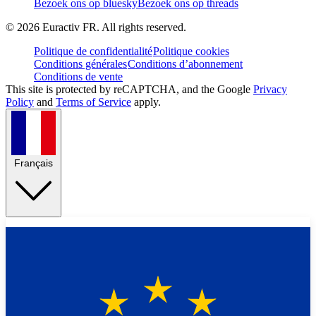
Bezoek ons op bluesky
Bezoek ons op threads
©
2026
Euractiv FR. All rights reserved.
Politique de confidentialité
Politique cookies
Conditions générales
Conditions d’abonnement
Conditions de vente
This site is protected by reCAPTCHA, and the Google
Privacy
Policy
and
Terms of Service
apply.
Français