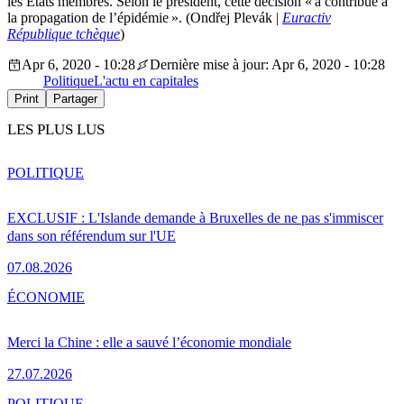
les États membres. Selon le président, cette décision « a contribué à
la propagation de l’épidémie ». (Ondřej Plevák |
Euractiv
République tchèque
)
Apr 6, 2020 - 10:28
Dernière mise à jour: Apr 6, 2020 - 10:28
Politique
L'actu en capitales
Print
Partager
LES PLUS LUS
POLITIQUE
EXCLUSIF : L'Islande demande à Bruxelles de ne pas s'immiscer
dans son référendum sur l'UE
07.08.2026
ÉCONOMIE
Merci la Chine : elle a sauvé l’économie mondiale
27.07.2026
POLITIQUE