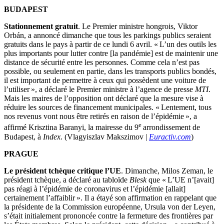
BUDAPEST
Stationnement gratuit
. Le Premier ministre hongrois, Viktor
Orbán, a annoncé dimanche que tous les parkings publics seraient
gratuits dans le pays à partir de ce lundi 6 avril. « L’un des outils les
plus importants pour lutter contre [la pandémie] est de maintenir une
distance de sécurité entre les personnes. Comme cela n’est pas
possible, ou seulement en partie, dans les transports publics bondés,
il est important de permettre à ceux qui possèdent une voiture de
l’utiliser », a déclaré le Premier ministre à l’agence de presse
MTI
.
Mais les maires de l’opposition ont déclaré que la mesure vise à
réduire les sources de financement municipales. « Lentement, tous
nos revenus vont nous être retirés en raison de l’épidémie », a
e
affirmé Krisztina Baranyi, la mairesse du 9
arrondissement de
Budapest, à
Index
. (Vlagyiszlav Makszimov |
Euractiv.com
)
PRAGUE
Le président tchèque critique l’UE
. Dimanche, Milos Zeman, le
président tchèque, a déclaré au tabloïde
Blesk
que « L’UE n’[avait]
pas réagi à l’épidémie de coronavirus et l’épidémie [allait]
certainement l’affaiblir ». Il a étayé son affirmation en rappelant que
la présidente de la Commission européenne, Ursula von der Leyen,
s’était initialement prononcée contre la fermeture des frontières par