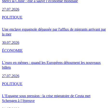
Merci la Chine : elle a sauvé l’économie mondiale
27.07.2026
POLITIQUE
Une enclave espagnole dépassée par l'afflux de migrants arrivant par
la mer
30.07.2026
ÉCONOMIE
L’euro en mèmes : quand les Européens détournent les nouveaux
billets
27.07.2026
POLITIQUE
L’Espagne sous pression : la crise migratoire de Ceuta met
Schengen à l’épreuve