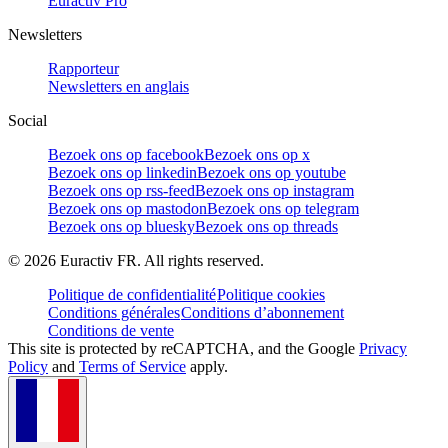
Euractiv Pro
Newsletters
Rapporteur
Newsletters en anglais
Social
Bezoek ons op facebook
Bezoek ons op x
Bezoek ons op linkedin
Bezoek ons op youtube
Bezoek ons op rss-feed
Bezoek ons op instagram
Bezoek ons op mastodon
Bezoek ons op telegram
Bezoek ons op bluesky
Bezoek ons op threads
©
2026
Euractiv FR. All rights reserved.
Politique de confidentialité
Politique cookies
Conditions générales
Conditions d’abonnement
Conditions de vente
This site is protected by reCAPTCHA, and the Google
Privacy
Policy
and
Terms of Service
apply.