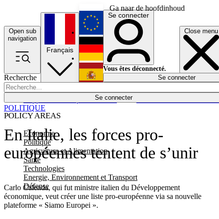
Ga naar de hoofdinhoud
Se connecter
Open sub
Close menu
English
navigation
Français
Deutsch
Vous êtes déconnecté.
Recherche
Se connecter
Español
Lumières éteintes
Se connecter
Rapporteur
Politique
Économie
Newsletters
Evénements
Em
POLITIQUE
POLICY AREAS
En Italie, les forces pro-
Economie
Politique
européennes tentent de s’unir
Agriculture et Alimentation
Santé
Technologies
Energie, Environnement et Transport
Défense
Carlo Calenda, qui fut ministre italien du Développement
économique, veut créer une liste pro-européenne via sa nouvelle
plateforme « Siamo Europei ».