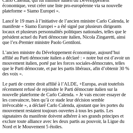
Carlo Calenda, qui fut ministre italien du Développement
économique, veut créer une liste pro-européenne via sa nouvelle
plateforme « Siamo Europei ».
Lancé le 19 mars à l’initiative de l’ancien ministre Carlo Calenda, le
manifeste « Siamo Europei » a été signé par plusieurs dirigeants
locaux et plusieurs personnalités politiques nationales, telles que le
président actuel du Parti démocrate italien, Nicola Zingaretti, ainsi
que l’ex-Premier ministre Paolo Gentiloni.
L’ancien ministre du Développement économique, aujourd’hui
affilié au Parti démocrate italien a déclaré : « notre but est d’avoir un
mouvement italien, porté par les forces sociales-démocrates, telles
que le Parti démocrate, et par les partis libéraux, afin d’obtenir 30 %
des voix ».
Le parti de centre droit affilié à l’ALDE, +Europa, avait toutefois
récemment refusé de rejoindre le Parti démocrate italien sur la
nouvelle plateforme de Carlo Calenda. « Je vais encore essayer de
les convaincre, bien qu’à ce stade leur décision semble
irrévocable », a déclaré Carlo Calenda, ajoutant que les portes du
mouvement restaient toujours ouvertes à tous les partis. Les
signataires du manifeste doivent adhérer à ses grands principes et
exclure toute alliance avec les deux partis au pouvoir, la Ligue du
Nord et le Mouvement 5 étoiles.