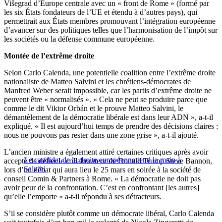
Višegrad d’Europe centrale avec un « front de Rome » (formé par
les six États fondateurs de l’UE et étendu à d’autres pays), qui
permettrait aux États membres promouvant l’intégration européenne
d’avancer sur des politiques telles que l’harmonisation de l’impôt sur
les sociétés ou la défense commune européenne.
Montée de l’extrême droite
Selon Carlo Calenda, une potentielle coalition entre l’extrême droite
nationaliste de Matteo Salvini et les chrétiens-démocrates de
Manfred Weber serait impossible, car les partis d’extrême droite ne
peuvent être « normalisés ». « Cela ne peut se produire parce que
comme le dit Viktor Orbán et le prouve Matteo Salvini, le
démantèlement de la démocratie libérale est dans leur ADN », a-t-il
expliqué. « Il est aujourd’hui temps de prendre des décisions claires :
nous ne pouvons pas rester dans une zone grise », a-t-il ajouté.
L’ancien ministre a également attiré certaines critiques après avoir
Le candidat de la droite européenne tend la main à
accepté de défier le collaborateur de Donald Trump Steve Bannon,
Salvini
lors d’un débat qui aura lieu le 25 mars en soirée à la société de
conseil Comin & Partners à Rome. « La démocratie ne doit pas
avoir peur de la confrontation. C’est en confrontant [les autres]
qu’elle l’emporte » a-t-il répondu à ses détracteurs.
S’il se considère plutôt comme un démocrate libéral, Carlo Calenda