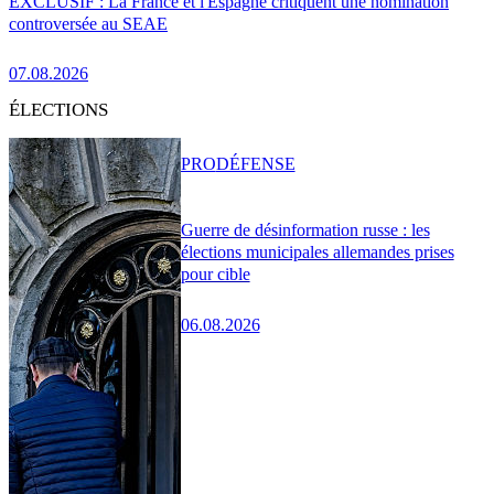
EXCLUSIF : La France et l'Espagne critiquent une nomination
controversée au SEAE
07.08.2026
ÉLECTIONS
PRO
DÉFENSE
Guerre de désinformation russe : les
élections municipales allemandes prises
pour cible
06.08.2026