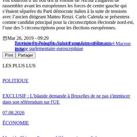
voit toutefois d’un bon œil la volonté de Nicola Zingaretti de
rassembler avant les européennes les forces de centre gauche qui
s’étaient séparées du Parti démocrate italien à la suite de tensions
avec l’ancien dirigeant Matteo Renzi. Carlo Calenda se présentera
comme candidat principal pour la circonscription électorale nord-est,
l’une des 5 circonscriptions pour les élections européennes.
Mar 26, 2019 - 09:29
En visite en Pologne, Salvini veut faire croître son
Politique
Élections
Élections Européennes
Emmanuel Macron
groupe parlementaire eurosceptique
Italie
Print
Partager
LES PLUS LUS
POLITIQUE
EXCLUSIF : L'Islande demande à Bruxelles de ne pas s'immiscer
dans son référendum sur l'UE
07.08.2026
ÉCONOMIE