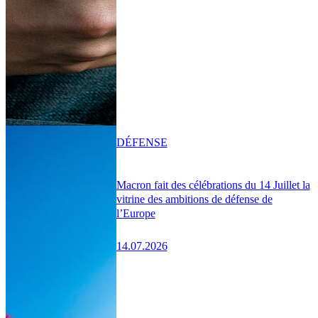
DÉFENSE
Macron fait des célébrations du 14 Juillet la
vitrine des ambitions de défense de
l’Europe
14.07.2026