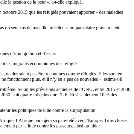
e la gestion de la peur », a-t-elle expliqué.
 en octobre 2015 que les réfugiés pouvaient apporter « des maladies
s un seul cas de maladie infectieuse ou parasitaire grave n’a été
ques d’immigration et d’asile.
ement les migrants économiques des réfugiés.
e, ne devraient pas être reconnues comme réfugiés. Elles sont en
 fonctionnent plus, et il n’y en a pas de nouvelles », estime-t-il.
 problème. Selon les prévisions actuelles de l’ONU, entre 2015 et 2030,
 2030, soit quatre fois plus que l’UE. Et si seulement 10 % des
enir les politiques de lutte contre la surpopulation.
Afrique, l’Afrique partagera sa pauvreté avec l’Europe. Trois choses
galement par la lutte contre les passeurs, ainsi qu’aider