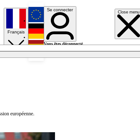
Se connecter
Close menu
English
Français
Deutsch
Vous êtes déconnecté.
Se connecter
Español
Lumières éteintes
ission européenne.