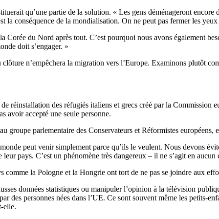
tituerait qu’une partie de la solution. « Les gens déménageront encore d
est la conséquence de la mondialisation. On ne peut pas fermer les yeux 
la Corée du Nord après tout. C’est pourquoi nous avons également besoin
monde doit s’engager. »
 ou clôture n’empêchera la migration vers l’Europe. Examinons plutôt comm
de réinstallation des réfugiés italiens et grecs créé par la Commissio
 pas avoir accepté une seule personne.
 au groupe parlementaire des Conservateurs et Réformistes européens, e
e monde peut venir simplement parce qu’ils le veulent. Nous devons évi
e leur pays. C’est un phénomène très dangereux – il ne s’agit en aucun ca
comme la Pologne et la Hongrie ont tort de ne pas se joindre aux effor
ausses données statistiques ou manipuler l’opinion à la télévision publiq
s par des personnes nées dans l’UE. Ce sont souvent même les petits-en
-elle.