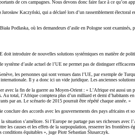
portants de ces campagnes. Nous devons donc faire face à ce qu’on appell
PiS) Jarosław Kaczyński, qui a déclaré lors d’un rassemblement électoral
 Biała Podlaska, où les demandeurs d’asile en Pologne sont examinés, pa
doit introduire de nouvelles solutions systémiques en matière de politi
s, le système d’asile actuel de l’UE ne permet pas de distinguer efficac
Genève, les personnes qui sont venues dans l’UE, par exemple de Turqui
rnationale. Il y a donc ici un vide juridique. Les anciennes solutions ne
ner avec la fin de la guerre au Moyen-Orient : « L’Afrique est aussi un
 Au total, l’Afrique comptera plus d’un milliard et demi d’habitants en
rants par an. Le scénario de 2015 pourrait être répété chaque année. »
ie conclure des accords avec les gouvernements des pays africains et sout
a situation s’améliore. Si l’Europe ne partage pas ses richesses avec l’
ttre les causes et les effets de la surpopulation, resserrer les frontières é
conditions équitables », juge Piotr Sebastian Ślusarczyk.