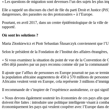
« Les questions de migration sont devenues l’un des sujets les plus im
Elle a rappelé un discours du chef de file du parti Droit et Justice (
dangereuses, des parasites ou des protozoaires » à l’Europe.
Pourtant, en avril 2017, dans un centre épidémiologique de la ville de
rapporté.
Où sont les solutions ?
Maria Złonkiewicz et Piotr Sebastian Ślusarczyk conviennent que l’UE 
Selon le président de la Fondation de l’Institut des affaires étrangère
« Si vous examinez la situation du point de vue de la Convention de 
effet déjà passées par un pays reconnu comme sûr par la communauté inte
Il ajoute que l’afflux de personnes en Europe pourrait ne pas se termi
la population africaine augmentera de 450 à 570 millions de personnes.
Africains veulent venir en Europe, cela représente 3 millions d’immig
Il recommande de s’inspirer de l’expérience australienne, ce qui signif
« Nous devons également soutenir les économies de ces pays afin que l
doivent être faites : introduire une politique intelligente visant à comba
économiquement les pays qui veulent coopérer avec l’Europe dans des 