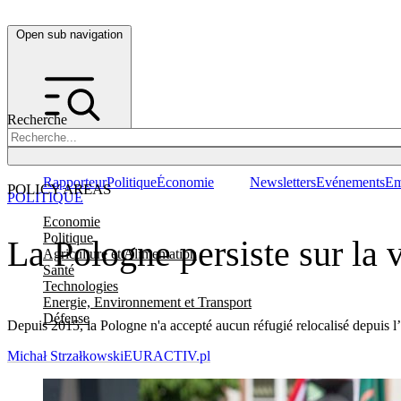
Open sub navigation
Recherche
Rapporteur
Politique
Économie
Newsletters
Evénements
Em
POLICY AREAS
POLITIQUE
Economie
Politique
La Pologne persiste sur la 
Agriculture et Alimentation
Santé
Technologies
Energie, Environnement et Transport
Défense
Depuis 2015, la Pologne n'a accepté aucun réfugié relocalisé depuis l
Michał Strzałkowski
EURACTIV.pl