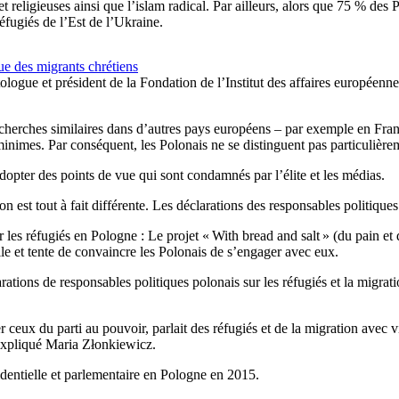
 et religieuses ainsi que l’islam radical. Par ailleurs, alors que 75 % d
fugiés de l’Est de l’Ukraine.
ue des migrants chrétiens
logue et président de la Fondation de l’Institut des affaires européennes 
echerches similaires dans d’autres pays européens – par exemple en Fran
inimes. Par conséquent, les Polonais ne se distinguent pas particulièrem
dopter des points de vue qui sont condamnés par l’élite et les médias.
n est tout à fait différente. Les déclarations des responsables politique
les réfugiés en Pologne : Le projet « With bread and salt » (du pain et d
le et tente de convaincre les Polonais de s’engager avec eux.
arations de responsables politiques polonais sur les réfugiés et la migrat
er ceux du parti au pouvoir, parlait des réfugiés et de la migration avec 
 expliqué Maria Złonkiewicz.
identielle et parlementaire en Pologne en 2015.