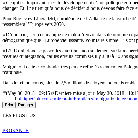
« Ce qui est important, c’est le développement d’une politique europ
changer. Et il ne tient qu’à nous de décider si nous devons faire face
Pour Bogusław Liberadzki, eurodéputé de l’Alliance de la gauche dém
ressemblera l’Europe vers 2050.
« D’une part, il y a ce manque de main-d’œuvre dans de nombreux pays 
démographique que l’Europe vieillissante. Pour faire simple – ils ont p
« L’UE doit donc se poser des questions non seulement sur la recherch
mesures d’intégration, car les erreurs commises il y a 30 à 40 ans sig
Malgré tout cette cacophonie, très peu de réfugiés viennent en Pologne 
marginale.
Dans le même temps, plus de 2,5 millions de citoyens polonais résident
May 30, 2018 - 09:15
Dernière mise à jour: May 30, 2018 - 10:1
Politique
Chine
crise migratoire
Frontières
Immigration
intégration
Print
Partager
LES PLUS LUS
PRO
SANTÉ