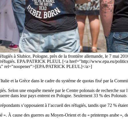
ugiés à Slubice, Pologne, près de la frontière allemande, le 7 mai 2016.
s/réfugiés. EPA/PATRICK PLEUL [<a href="http://www.epa.eu/politics-pho
blank" rel="noopener">[EPA/PATRICK PLEUL]</a>]
’Italie et la Grèce dans le cadre du système de quotas fixé par la Comm
ugiés. Selon une enquête menée par le Centre polonais de recherche su
guerre dans leur pays entrent en Pologne. Seulement 33 % des Polonais s
s répondants s’opposaient à l’accueil des réfugiés, tandis que 72 % étaien
é ». À cause des guerres au Moyen-Orient et du « printemps arabe », de