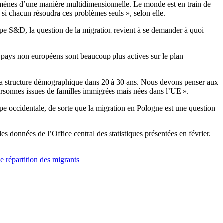
omènes d’une manière multidimensionnelle. Le monde est en train de
 si chacun résoudra ces problèmes seuls », selon elle.
e S&D, la question de la migration revient à se demander à quoi
 pays non européens sont beaucoup plus actives sur le plan
et la structure démographique dans 20 à 30 ans. Nous devons penser aux
personnes issues de familles immigrées mais nées dans l’UE ».
ope occidentale, de sorte que la migration en Pologne est une question
 données de l’Office central des statistiques présentées en février.
e répartition des migrants