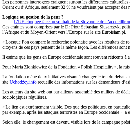
Les personnes interrogées craignent surtout les différences culturelles
Orient ou d’Afrique, seulement 32 % ne voudraient pas accepter des ré
Logique ou gestion de la peur ?
L’UE choquée face au souhait de la Slovaquie de n’accueillir q
Ces craintes sont comprises par le Dr Piotr Sebastian Ślusarczyk, polito
l’Afrique et du Moyen-Orient vers l’Europe sur le site Euroislam.pl.
« Lorsque l’on compare la recherche polonaise avec les résultats de r
citoyens de ces pays pensent de la même façon. Les différences sont m
Il estime que les gens en Europe occidentale sont souvent réticents à a
Pour Maria Złonkiewicz de la Fondation « Polish Hospitality », la raiso
La fondation mène deux initiatives visant à changer le ton du débat sur 
site
Uchodźcy.info
recueille des informations sur les demandeurs d’asi
Les auteurs du site web ont par ailleurs rassemblé des milliers de décl
sociologiques régulières.
« Le lien est extrêmement visible. Dès que des politiques, en particuli
par exemple, après les attaques terroristes en Europe occidentale », a
Selon elle, le changement est devenu visible lors de la campagne prés