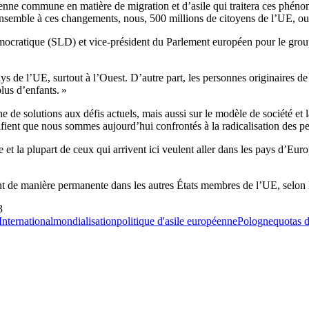
éenne commune en matière de migration et d’asile qui traitera ces phén
 ensemble à ces changements, nous, 500 millions de citoyens de l’UE, ou
ocratique (SLD) et vice-président du Parlement européen pour le group
de l’UE, surtout à l’Ouest. D’autre part, les personnes originaires de
lus d’enfants. »
e de solutions aux défis actuels, mais aussi sur le modèle de société 
nifient que nous sommes aujourd’hui confrontés à la radicalisation des 
et la plupart de ceux qui arrivent ici veulent aller dans les pays d’Eur
 de manière permanente dans les autres États membres de l’UE, selon les
3
International
mondialisation
politique d'asile européenne
Pologne
quotas d