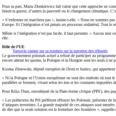
Pour sa part, Maria Złonkiewicz fait valoir que cette approche ne cons
fuient la guerre, d’autres la pauvreté ou le changement climatique. C’
« S’enfermer ne marchera pas », insiste-t-elle. « Nous ne sommes pas 
Europe. Et l’intégration n’est jamais un processus unilatéral. Tout le 
Même si l’intégration n’est pas facile, il faut persister. « Aucun mur
elle.
Rôle de l’UE
Varsovie campe sur sa position sur la question des réfugiés
Le gouvernement polonais actuel a refusé de participer au programme 
encore atteint les quotas, la Pologne et la Hongrie sont les seuls à ne
Kosma Złotowski, député européen de Droit et Justice, qui appartient
« Ni la Pologne ni l’Union européenne ne sont des endroits où tout l
parallèles se forment, vivant selon les lois et les coutumes importées d
Pour Róża Thun, eurodéputé de la Plate-forme civique (PPE), des pays 
« Les politiciens du PiS préfèrent effrayer les Polonais, présenter de f
d’attaques terroristes. La grande majorité de ces attaques sont menée
de dire que la seule solution est la fermeture des frontières », rappelle-t