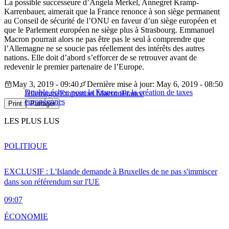
La possible successeure d’Angela Merkel, Annegret Kramp-
Karrenbauer, aimerait que la France renonce à son siège permanent
au Conseil de sécurité de l’ONU en faveur d’un siège européen et
que le Parlement européen ne siège plus à Strasbourg. Emmanuel
Macron pourrait alors ne pas être pas le seul à comprendre que
l’Allemagne ne se soucie pas réellement des intérêts des autres
nations. Elle doit d’abord s’efforcer de se retrouver avant de
redevenir le premier partenaire de l’Europe.
May 3, 2019 - 09:40
Dernière mise à jour: May 6, 2019 - 08:50
Double échec pour la France sur la création de taxes
Allemagne
Emmanuel Macron
France
européennes
Print
Partager
LES PLUS LUS
POLITIQUE
EXCLUSIF : L'Islande demande à Bruxelles de ne pas s'immiscer
dans son référendum sur l'UE
09:07
ÉCONOMIE