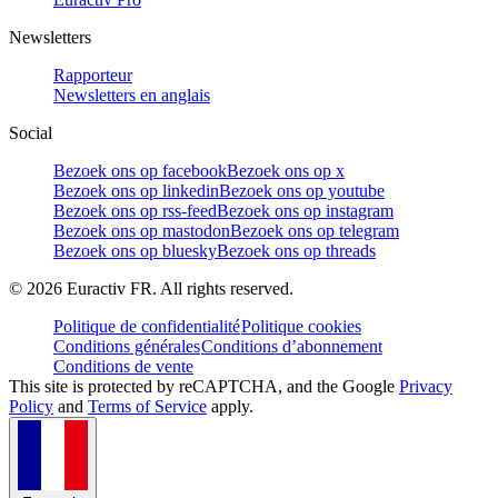
Newsletters
Rapporteur
Newsletters en anglais
Social
Bezoek ons op facebook
Bezoek ons op x
Bezoek ons op linkedin
Bezoek ons op youtube
Bezoek ons op rss-feed
Bezoek ons op instagram
Bezoek ons op mastodon
Bezoek ons op telegram
Bezoek ons op bluesky
Bezoek ons op threads
©
2026
Euractiv FR. All rights reserved.
Politique de confidentialité
Politique cookies
Conditions générales
Conditions d’abonnement
Conditions de vente
This site is protected by reCAPTCHA, and the Google
Privacy
Policy
and
Terms of Service
apply.