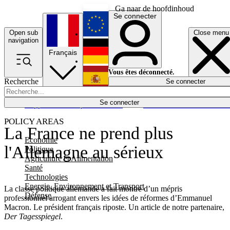
Ga naar de hoofdinhoud
Se connecter
Open sub
Close menu
English
navigation
Français
Deutsch
Vous êtes déconnecté.
Recherche
Se connecter
Español
Lumières éteintes
Se connecter
Rapporteur
Politique
Économie
Newsletters
Evénements
Em
POLICY AREAS
La France ne prend plus
Economie
l'Allemagne au sérieux
Politique
Agriculture et Alimentation
Santé
Technologies
Energie, Environnement et Transport
La classe politique allemande a fait montre d’un mépris
Défense
professionnel arrogant envers les idées de réformes d’Emmanuel
Macron. Le président français riposte. Un article de notre partenaire,
Der Tagesspiegel
.