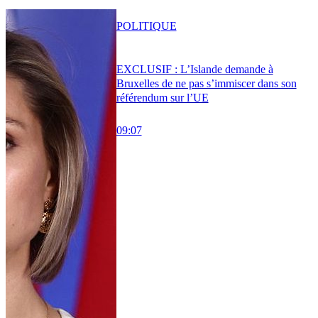
POLITIQUE
EXCLUSIF : L’Islande demande à
Bruxelles de ne pas s’immiscer dans son
référendum sur l’UE
09:07