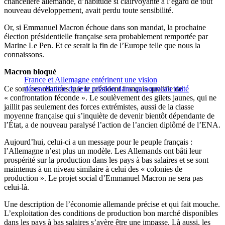
chancelière allemande, d’habitude si clairvoyante à l’égard de tout
nouveau développement, avait perdu toute sensibilité.
Or, si Emmanuel Macron échoue dans son mandat, la prochaine
élection présidentielle française sera probablement remportée par
Marine Le Pen. Et ce serait la fin de l’Europe telle que nous la
connaissons.
Macron bloqué
France et Allemagne entérinent une vision
Ce sont ces relations que le président français qualifie de
désenchantée de leur relation dans un nouveau traité
« confrontation féconde ». Le soulèvement des gilets jaunes, qui ne
jaillit pas seulement des forces extrémistes, aussi de la classe
moyenne française qui s’inquiète de devenir bientôt dépendante de
l’État, a de nouveau paralysé l’action de l’ancien diplômé de l’ENA.
Aujourd’hui, celui-ci a un message pour le peuple français :
l’Allemagne n’est plus un modèle. Les Allemands ont bâti leur
prospérité sur la production dans les pays à bas salaires et se sont
maintenus à un niveau similaire à celui des « colonies de
production ». Le projet social d’Emmanuel Macron ne sera pas
celui-là.
Une description de l’économie allemande précise et qui fait mouche.
L’exploitation des conditions de production bon marché disponibles
dans les pays à bas salaires s’avère être une impasse. Là aussi, les