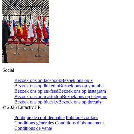
Social
Bezoek ons op facebook
Bezoek ons op x
Bezoek ons op linkedin
Bezoek ons op youtube
Bezoek ons op rss-feed
Bezoek ons op instagram
Bezoek ons op mastodon
Bezoek ons op telegram
Bezoek ons op bluesky
Bezoek ons op threads
©
2026
Euractiv FR
Politique de confidentialité
Politique cookies
Conditions générales
Conditions d’abonnement
Conditions de vente