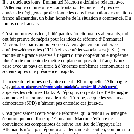
Il y a quelques jours, Emmanuel Macron a défini sa relation avec
l’Allemagne comme une « confrontation féconde ». Après des
années de négligence professionnelles dans l’évaluation des relations
franco-allemandes, un bilan honnête de la situation a commencé. Du
moins côté français.
C’est un processus lent, initié par des fonctionnaires allemands, qui
ont fait preuve de mépris pour les idées de réforme d’Emmanuel
Macron. Les partis au pouvoir en Allemagne en particulier, les
chrétiens-démocrates (CDU) et les chrétiens-socialistes (CSU), ont
montré une grande réserve à l’égard d’une coopération européenne
plus étroite que tente de mettre en place un président français aux
prise avec un pays en proie à d’énormes problèmes économiques et
sociaux après une présidence insipide.
L’arriéré de réformes de l’autre côté du Rhin rappelle l’Allemagne
La politique européenne de Macron est-elle la bonne ?
d’avant ses propres réformes du marché du travail, également
appelées les réformes Hartz. À l’époque, on parlait de l’Allemagne
comme de l’« homme malade » de l’Europe, ce que les sociaux-
démocrates (SPD) n’aiment pas entendre ces jours-ci.
C’est précisément cette voie de réformes, qui a rendu l’Allemagne
économiquement forte, qu’Emmanuel Macron s’efforce de
convaincre ses compatriotes de suivre. Au lieu de l’appuyer, les
Allemands n’ont pas répondu à sa demande de soutien, comme si la