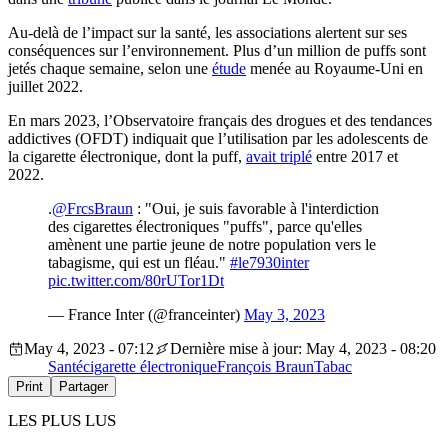
Au-delà de l’impact sur la santé, les associations alertent sur ses
conséquences sur l’environnement. Plus d’un million de puffs sont
jetés chaque semaine, selon une
étude
menée au Royaume-Uni en
juillet 2022.
En mars 2023, l’Observatoire français des drogues et des tendances
addictives (OFDT) indiquait que l’utilisation par les adolescents de
la cigarette électronique, dont la puff,
avait triplé
entre 2017 et
2022.
.
@FrcsBraun
: "Oui, je suis favorable à l'interdiction
des cigarettes électroniques "puffs", parce qu'elles
amènent une partie jeune de notre population vers le
tabagisme, qui est un fléau."
#le7930inter
pic.twitter.com/80rUTor1Dt
— France Inter (@franceinter)
May 3, 2023
May 4, 2023 - 07:12
Dernière mise à jour: May 4, 2023 - 08:20
Santé
cigarette électronique
François Braun
Tabac
Print
Partager
LES PLUS LUS