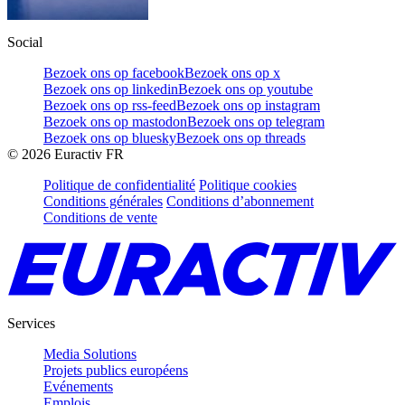
Social
Bezoek ons op facebook
Bezoek ons op x
Bezoek ons op linkedin
Bezoek ons op youtube
Bezoek ons op rss-feed
Bezoek ons op instagram
Bezoek ons op mastodon
Bezoek ons op telegram
Bezoek ons op bluesky
Bezoek ons op threads
©
2026
Euractiv FR
Politique de confidentialité
Politique cookies
Conditions générales
Conditions d’abonnement
Conditions de vente
Services
Media Solutions
Projets publics européens
Evénements
Emplois