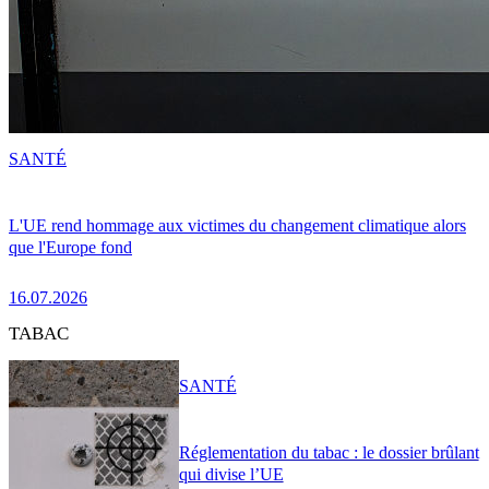
SANTÉ
L'UE rend hommage aux victimes du changement climatique alors
que l'Europe fond
16.07.2026
TABAC
SANTÉ
Réglementation du tabac : le dossier brûlant
qui divise l’UE