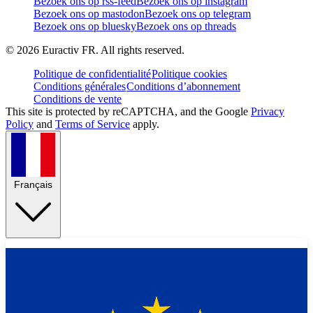
Bezoek ons op rss-feed
Bezoek ons op instagram
Bezoek ons op mastodon
Bezoek ons op telegram
Bezoek ons op bluesky
Bezoek ons op threads
©
2026
Euractiv FR. All rights reserved.
Politique de confidentialité
Politique cookies
Conditions générales
Conditions d’abonnement
Conditions de vente
This site is protected by reCAPTCHA, and the Google
Privacy
Policy
and
Terms of Service
apply.
Français