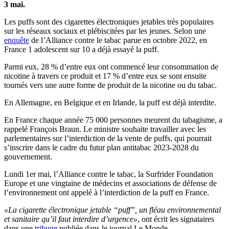
3 mai.
Les puffs sont des cigarettes électroniques jetables très populaires
sur les réseaux sociaux et plébiscitées par les jeunes. Selon une
enquête
de l’Alliance contre le tabac parue en octobre 2022, en
France 1 adolescent sur 10 a déjà essayé la puff.
Parmi eux, 28 % d’entre eux ont commencé leur consommation de
nicotine à travers ce produit et 17 % d’entre eux se sont ensuite
tournés vers une autre forme de produit de la nicotine ou du tabac.
En Allemagne, en Belgique et en Irlande, la puff est déjà interdite.
En France chaque année 75 000 personnes meurent du tabagisme, a
rappelé François Braun. Le ministre souhaite travailler avec les
parlementaires sur l’interdiction de la vente de puffs, qui pourrait
s’inscrire dans le cadre du futur plan antitabac 2023-2028 du
gouvernement.
Lundi 1er mai, l’Alliance contre le tabac, la Surfrider Foundation
Europe et une vingtaine de médecins et associations de défense de
l’environnement ont appelé à l’interdiction de la puff en France.
«La cigarette électronique jetable “puff”, un fléau environnemental
et sanitaire qu’il faut interdire d’urgence»
, ont écrit les signataires
dans une
tribune
publiée dans le journal Le Monde.