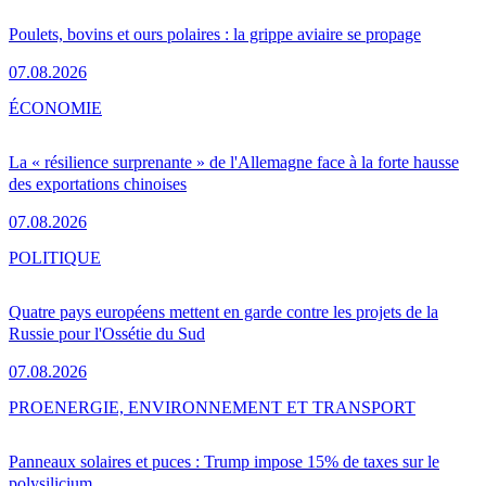
Poulets, bovins et ours polaires : la grippe aviaire se propage
07.08.2026
ÉCONOMIE
La « résilience surprenante » de l'Allemagne face à la forte hausse
des exportations chinoises
07.08.2026
POLITIQUE
Quatre pays européens mettent en garde contre les projets de la
Russie pour l'Ossétie du Sud
07.08.2026
PRO
ENERGIE, ENVIRONNEMENT ET TRANSPORT
Panneaux solaires et puces : Trump impose 15% de taxes sur le
polysilicium