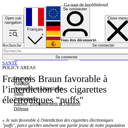
Ga naar de hoofdinhoud
Se connecter
Open sub
Close menu
English
navigation
Français
Deutsch
Vous êtes déconnecté.
Recherche
Se connecter
Español
Lumières éteintes
Se connecter
Rapporteur
Politique
Économie
Newsletters
Evénements
Em
SANTÉ
POLICY AREAS
François Braun favorable à
Economie
Politique
l’interdiction des cigarettes
Agriculture et Alimentation
Santé
électroniques "puffs"
Technologies
Energie, Environnement et Transport
Défense
« Je suis favorable à l'interdiction des cigarettes électroniques
"puffs", parce qu'elles amènent une partie jeune de notre population