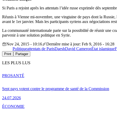
Si Paris a rejoint après les attentats l’idée russe exprimée dès septe
Réunis à Vienne mi-novembre, une vingtaine de pays dont la Russie, les
avant le 1er janvier. Mais les participants syriens aux négociations reste
La communauté internationale parie sur la possibilité de réunir une c
parvenir à une solution politique en Syrie.
Nov 24, 2015 - 10:16
Dernière mise à jour: Feb 9, 2016 - 16:28
Politique
attentats de Paris
Daesh
David Cameron
État islamique
F
Print
Partager
LES PLUS LUS
PRO
SANTÉ
Sept pays votent contre le programme de santé de la Commission
24.07.2026
ÉCONOMIE