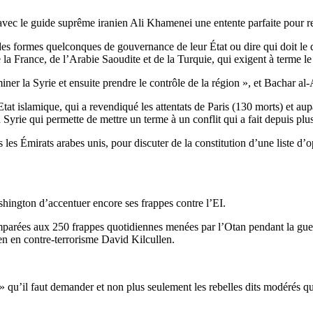
vec le guide suprême iranien Ali Khamenei une entente parfaite pour rejet
des formes quelconques de gouvernance de leur État ou dire qui doit le d
la France, de l’Arabie Saoudite et de la Turquie, qui exigent à terme l
r la Syrie et ensuite prendre le contrôle de la région », et Bachar al-As
at islamique, qui a revendiqué les attentats de Paris (130 morts) et aup
n Syrie qui permette de mettre un terme à un conflit qui a fait depuis pl
 les Émirats arabes unis, pour discuter de la constitution d’une liste d’o
hington d’accentuer encore ses frappes contre l’EI.
 comparées aux 250 frappes quotidiennes menées par l’Otan pendant la g
ien en contre-terrorisme David Kilcullen.
I » qu’il faut demander et non plus seulement les rebelles dits modérés