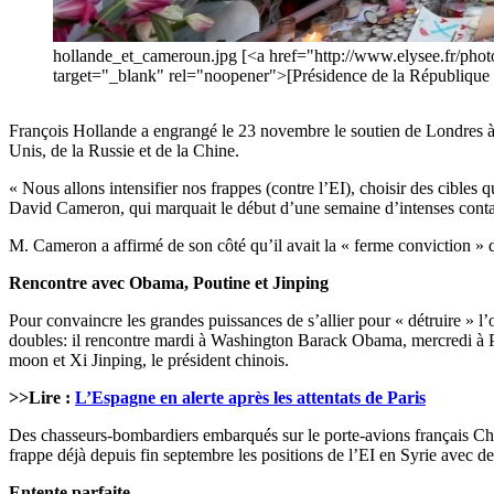
hollande_et_cameroun.jpg [<a href="http://www.elysee.fr/phot
target="_blank" rel="noopener">[Présidence de la République 
François Hollande a engrangé le 23 novembre le soutien de Londres à sa
Unis, de la Russie et de la Chine.
« Nous allons intensifier nos frappes (contre l’EI), choisir des cibles
David Cameron, qui marquait le début d’une semaine d’intenses contac
M. Cameron a affirmé de son côté qu’il avait la « ferme conviction » que
Rencontre avec Obama, Poutine et Jinping
Pour convaincre les grandes puissances de s’allier pour « détruire » l’o
doubles: il rencontre mardi à Washington Barack Obama, mercredi à P
moon et Xi Jinping, le président chinois.
>>Lire :
L’Espagne en alerte après les attentats de Paris
Des chasseurs-bombardiers embarqués sur le porte-avions français Char
frappe déjà depuis fin septembre les positions de l’EI en Syrie avec 
Entente parfaite