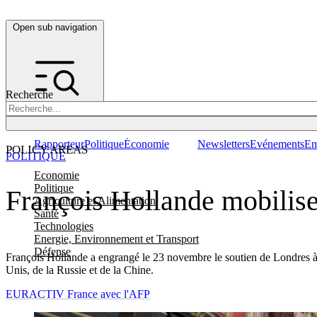
Open sub navigation
Recherche
Rapporteur
Politique
Économie
Newsletters
Evénements
Em
POLICY AREAS
POLITIQUE
Economie
Politique
François Hollande mobilise 
Agriculture et Alimentation
Santé
Technologies
Energie, Environnement et Transport
Défense
François Hollande a engrangé le 23 novembre le soutien de Londres à sa
Unis, de la Russie et de la Chine.
EURACTIV France avec l'AFP