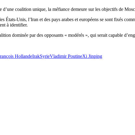
mbre d’une coalition unique, la méfiance demeure sur les objectifs de Mo
 États-Unis, l’Iran et des pays arabes et européens se sont fixés comme
nt à identifier.
oalition dominée par des opposants « modérés », qui serait capable d’eng
rançois Hollande
Irak
Syrie
Vladimir Poutine
Xi Jinping