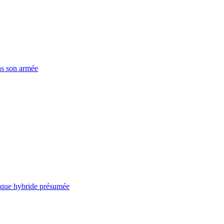
ns son armée
taque hybride présumée