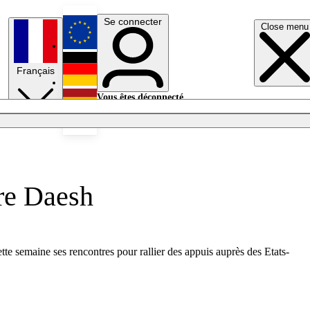
Se connecter
Close menu
English
Français
Deutsch
Vous êtes déconnecté.
Se connecter
Español
Lumières éteintes
tre Daesh
te semaine ses rencontres pour rallier des appuis auprès des Etats-