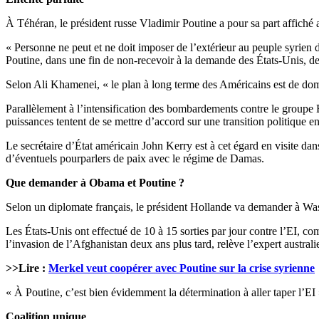
À Téhéran, le président russe Vladimir Poutine a pour sa part affiché a
« Personne ne peut et ne doit imposer de l’extérieur au peuple syrien 
Poutine, dans une fin de non-recevoir à la demande des États-Unis, de 
Selon Ali Khamenei, « le plan à long terme des Américains est de domine
Parallèlement à l’intensification des bombardements contre le groupe Et
puissances tentent de se mettre d’accord sur une transition politique e
Le secrétaire d’État américain John Kerry est à cet égard en visite dans
d’éventuels pourparlers de paix avec le régime de Damas.
Que demander à Obama et Poutine ?
Selon un diplomate français, le président Hollande va demander à Was
Les États-Unis ont effectué de 10 à 15 sorties par jour contre l’EI,
l’invasion de l’Afghanistan deux ans plus tard, relève l’expert austral
>>Lire :
Merkel veut coopérer avec Poutine sur la crise syrienne
« À Poutine, c’est bien évidemment la détermination à aller taper l’E
Coalition unique