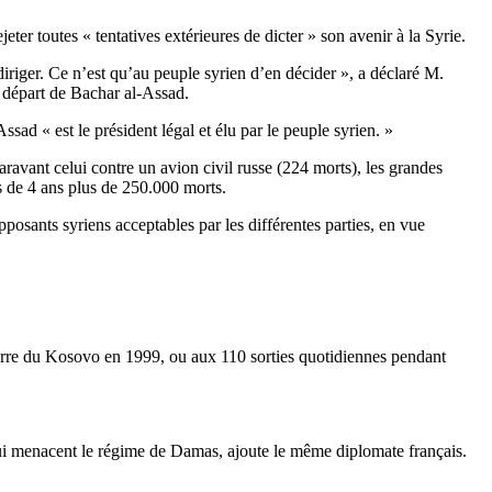
er toutes « tentatives extérieures de dicter » son avenir à la Syrie.
iriger. Ce n’est qu’au peuple syrien d’en décider », a déclaré M.
e départ de Bachar al-Assad.
sad « est le président légal et élu par le peuple syrien. »
aravant celui contre un avion civil russe (224 morts), les grandes
us de 4 ans plus de 250.000 morts.
pposants syriens acceptables par les différentes parties, en vue
uerre du Kosovo en 1999, ou aux 110 sorties quotidiennes pendant
 qui menacent le régime de Damas, ajoute le même diplomate français.