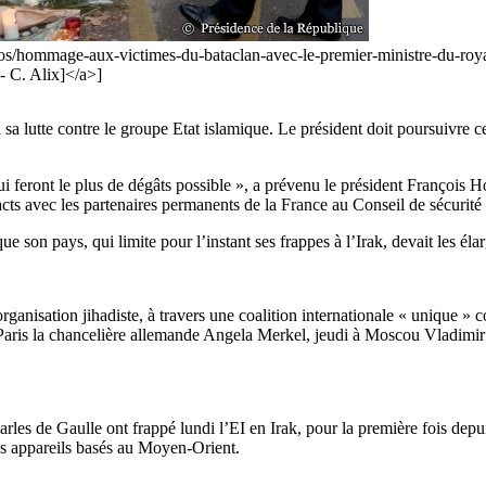
os/hommage-aux-victimes-du-bataclan-avec-le-premier-ministre-du-roy
- C. Alix]</a>]
 lutte contre le groupe Etat islamique. Le président doit poursuivre cet
 qui feront le plus de dégâts possible », a prévenu le président François 
ts avec les partenaires permanents de la France au Conseil de sécurit
 son pays, qui limite pour l’instant ses frappes à l’Irak, devait les élarg
rganisation jihadiste, à travers une coalition internationale « unique » c
aris la chancelière allemande Angela Merkel, jeudi à Moscou Vladimir 
les de Gaulle ont frappé lundi l’EI en Irak, pour la première fois depu
des appareils basés au Moyen-Orient.