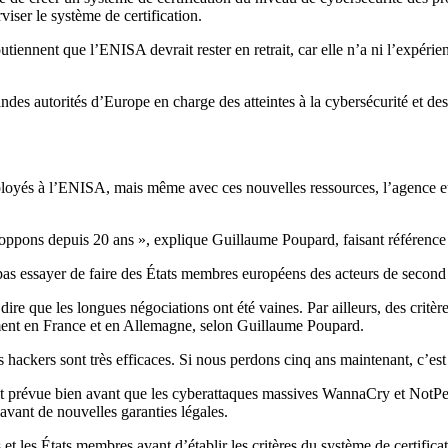
ser le système de certification.
nent que l’ENISA devrait rester en retrait, car elle n’a ni l’expérie
es autorités d’Europe en charge des atteintes à la cybersécurité et des
oyés à l’ENISA, mais même avec ces nouvelles ressources, l’agence eu
ppons depuis 20 ans », explique Guillaume Poupard, faisant référence a
s essayer de faire des États membres européens des acteurs de second pl
 que les longues négociations ont été vaines. Par ailleurs, des critères 
lement en France et en Allemagne, selon Guillaume Poupard.
hackers sont très efficaces. Si nous perdons cinq ans maintenant, c’est un
it prévue bien avant que les cyberattaques massives WannaCry et NotPet
 avant de nouvelles garanties légales.
s et les États membres avant d’établir les critères du système de certif