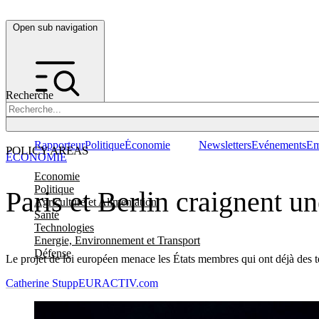
Open sub navigation
Recherche
Rapporteur
Politique
Économie
Newsletters
Evénements
Em
POLICY AREAS
ÉCONOMIE
Economie
Politique
Paris et Berlin craignent u
Agriculture et Alimentation
Santé
Technologies
Energie, Environnement et Transport
Défense
Le projet de loi européen menace les États membres qui ont déjà des te
Catherine Stupp
EURACTIV.com