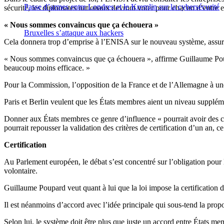
Passe d’armes entre Londres et le Kremlin sur la cybersécurité
sécurité, les diplomates nationaux devront voter pour chacun d’entre 
« Nous sommes convaincus que ça échouera »
Bruxelles s’attaque aux hackers
Cela donnera trop d’emprise à l’ENISA sur le nouveau système, assure
« Nous sommes convaincus que ça échouera », affirme Guillaume Poupard,
beaucoup moins efficace. »
Pour la Commission, l’opposition de la France et de l’Allemagne à une
Paris et Berlin veulent que les États membres aient un niveau supplém
Donner aux États membres ce genre d’influence « pourrait avoir des c
pourrait repousser la validation des critères de certification d’un an, c
Certification
Au Parlement européen, le débat s’est concentré sur l’obligation pour l
volontaire.
Guillaume Poupard veut quant à lui que la loi impose la certification
Il est néanmoins d’accord avec l’idée principale qui sous-tend la propo
Selon lui, le système doit être plus que juste un accord entre États me