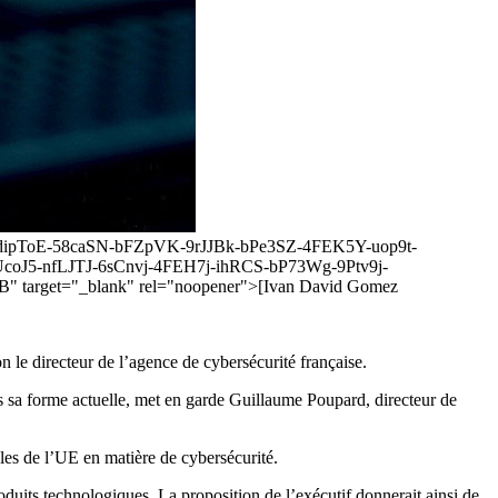
zJ-dipToE-58caSN-bFZpVK-9rJJBk-bPe3SZ-4FEK5Y-uop9t-
oJ5-nfLJTJ-6sCnvj-4FEH7j-ihRCS-bP73Wg-9Ptv9j-
rget="_blank" rel="noopener">[Ivan David Gomez
 le directeur de l’agence de cybersécurité française.
ous sa forme actuelle, met en garde Guillaume Poupard, directeur de
les de l’UE en matière de cybersécurité.
duits technologiques. La proposition de l’exécutif donnerait ainsi de