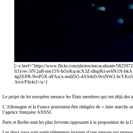
[<a href="https://www.flickr.com/photos/mrcacahuate/58
fi31ew-5fV2aB-nse15Y-bt5yKq-ncX3Z-dhqrKt-av6N1N-bk
4gZEPR-9vsP5X-4FAscx-nsdZh5-4ASrkD-9vsNW2-hcYKu5-R
Arce/Flickr]</a>]
Le projet de loi européen menace les États membres qui ont déjà des te
L’Allemagne et la France pourraient être obligées de « faire marche ar
l’agence française ANSSI.
Paris et Berlin sont les plus fervents opposants à la proposition de l
Les deux pays sont particulièrement inquiets d’une mesure qui propose 