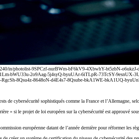
25972240/in/photolist-9SPCzf-nurBWm-bF6kV9-4XbwhY-bt5zbN-o6uk
A1Lm-bWU33u-2o9Aag-5j4syQ-byuUAr-6iTLpR-73TcSY-9esnUX-3Uc
gcSh-8Qsu4z-8648oN-d4E4s7-8Qsube-bkA1WE-bkA1UQ-byuUnB" ta
sts de cybersécurité sophistiqués comme la France et l’Allemagne, selon
rière » si le projet de loi européen sur la cybersécurité est approuvé s
a Commission européenne datant de l’année dernière pour réformer les règ
de créer un système de certification du niveau de cybersécurité des pro