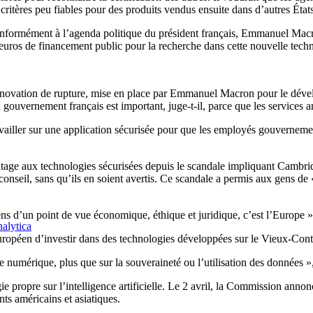
s critères peu fiables pour des produits vendus ensuite dans d’autres É
nformément à l’agenda politique du président français, Emmanuel Macro
d’euros de financement public pour la recherche dans cette nouvelle tech
innovation de rupture, mise en place par Emmanuel Macron pour le dével
ouvernement français est important, juge-t-il, parce que les services a
vailler sur une application sécurisée pour que les employés gouverneme
tage aux technologies sécurisées depuis le scandale impliquant Cambridg
e conseil, sans qu’ils en soient avertis. Ce scandale a permis aux gens 
ns d’un point de vue économique, éthique et juridique, c’est l’Europe », 
alytica
 européen d’investir dans des technologies développées sur le Vieux-Cont
numérique, plus que sur la souveraineté ou l’utilisation des données 
e propre sur l’intelligence artificielle. Le 2 avril, la Commission anno
nts américains et asiatiques.