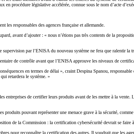
eux en procédure législative accélérée, connue sous le nom d’acte d’exé
nt les responsables des agences française et allemande.
 avant d’ajouter : « nous n’étions pas très contents de la proposition,
 supervision par l’ENISA du nouveau système ne fera que ralentir la tra
entaire de contrôle avant que l’ENISA approuve les niveaux de certific
onséquences en termes de délai », craint Despina Spanou, responsable 
e qui retardera le système. »
es entreprises de certifier leurs produits avant de les mettre à la vente
 des produits pouvant représenter une menace grave à la sécurité, comme
sition de la Commission : la certification cybersécurité devrait se faire
mbres pour reconnaître la certification des autres. Il voudrait que les ag