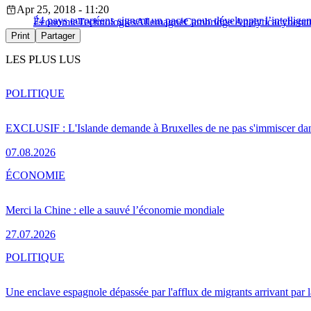
Apr 25, 2018 - 11:20
24 pays européens signent un pacte pour développer l’intelligenc
Économie
Technologies
Allemagne
Cambridge Analytica
cyberat
Print
Partager
LES PLUS LUS
POLITIQUE
EXCLUSIF : L'Islande demande à Bruxelles de ne pas s'immiscer dan
07.08.2026
ÉCONOMIE
Merci la Chine : elle a sauvé l’économie mondiale
27.07.2026
POLITIQUE
Une enclave espagnole dépassée par l'afflux de migrants arrivant par 