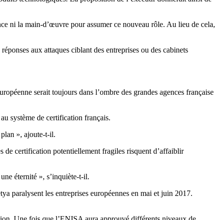
nce ni la main-d’œuvre pour assumer ce nouveau rôle. Au lieu de cela,
 réponses aux attaques ciblant des entreprises ou des cabinets
ropéenne serait toujours dans l’ombre des grandes agences française
u système de certification français.
an », ajoute-t-il.
de certification potentiellement fragiles risquent d’affaiblir
e éternité », s’inquiète-t-il.
ya paralysent les entreprises européennes en mai et juin 2017.
ication. Une fois que l’ENISA aura approuvé différents niveaux de