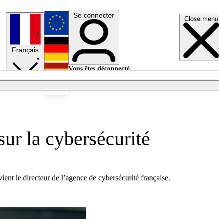
Se connecter
Close menu
English
Français
Deutsch
Vous êtes déconnecté.
Se connecter
Español
Lumières éteintes
sur la cybersécurité
ent le directeur de l’agence de cybersécurité française.