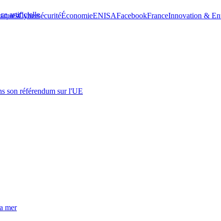
e artificielle
taques
Cybersécurité
Économie
ENISA
Facebook
France
Innovation & Ent
s son référendum sur l'UE
la mer