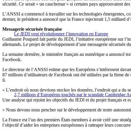
sécurité. Ce serait « un cauchemar » si certains pays approuvaient de
L’ANSSI a commencé à travailler sur les technologies émergentes, co
dernier, le président a annoncé que la France injecterait 1,5 milliard 
Messagerie sécurisée française
Le JEDI veut révolutionner l’innovation en Europe
Guillaume Poupard fait partie du JEDI, l’initiative européenne sur l’
allemands. Le projet de développement d’une messagerie sécurisée du g
La semaine dernière, le ministère français au numérique a annoncé tra
Facebook.
Le directeur de l’ANSSI estime que les Européens s’intéressent davan
87 millions d’utilisateurs de Facebook ont été utilisées par la firme d
il.
« L’endroit où nous devrions stocker les données, l’endroit qui a du se
2,7 millions d’Européens touchés par le scandale Cambridge An
Une analyse qui rejoint les objectifs du JEDI et du projet français et
« Nous devons nous pencher sur le développement de notre autonomie 
La France est l’un des premiers États membres à avoir créé une stratégi
l’objectif d’aider les entreprises européennes à rattraper leurs concurre