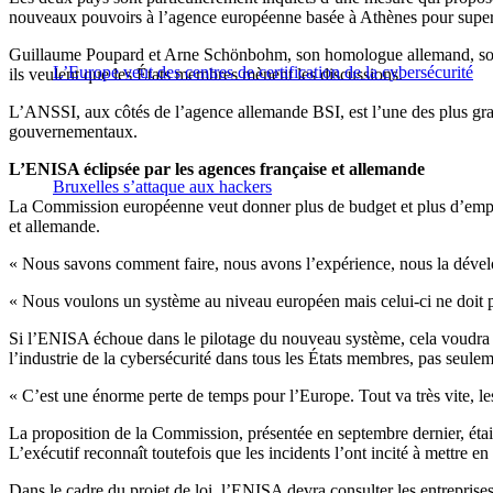
nouveaux pouvoirs à l’agence européenne basée à Athènes pour supervi
Guillaume Poupard et Arne Schönbohm, son homologue allemand, soutien
L’Europe veut des centres de certification de la cybersécurité
ils veulent que les États membres mènent les discussions.
L’ANSSI, aux côtés de l’agence allemande BSI, est l’une des plus grand
gouvernementaux.
L’ENISA éclipsée par les agences française et allemande
Bruxelles s’attaque aux hackers
La Commission européenne veut donner plus de budget et plus d’empl
et allemande.
« Nous savons comment faire, nous avons l’expérience, nous la dévelo
« Nous voulons un système au niveau européen mais celui-ci ne doit pa
Si l’ENISA échoue dans le pilotage du nouveau système, cela voudra dire
l’industrie de la cybersécurité dans tous les États membres, pas seu
« C’est une énorme perte de temps pour l’Europe. Tout va très vite, les 
La proposition de la Commission, présentée en septembre dernier, éta
L’exécutif reconnaît toutefois que les incidents l’ont incité à mettre en
Dans le cadre du projet de loi, l’ENISA devra consulter les entreprise