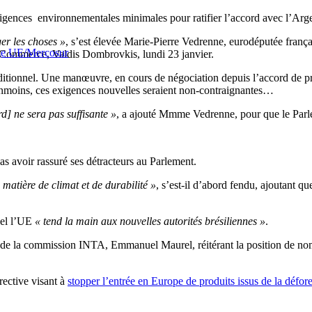
exigences environnementales minimales pour ratifier l’accord avec l’Arge
er les choses »
, s’est élevée Marie-Pierre Vedrenne, eurodéputée fran
ange UE/Mercosur
u Commerce, Valdis Dombrovkis, lundi 23 janvier.
itionnel. Une manœuvre, en cours de négociation depuis l’accord de pr
anmoins, ces exigences nouvelles seraient non-contraignantes…
d] ne sera pas suffisante »
, a ajouté Mmme Vedrenne, pour que le Parle
 avoir rassuré ses détracteurs au Parlement.
matière de climat et de durabilité »
, s’est-il d’abord fendu, ajoutant q
quel l’UE
« tend la main aux nouvelles autorités brésiliennes »
.
 de la commission INTA, Emmanuel Maurel, réitérant la position de nomb
ective visant à
stopper l’entrée en Europe de produits issus de la défore