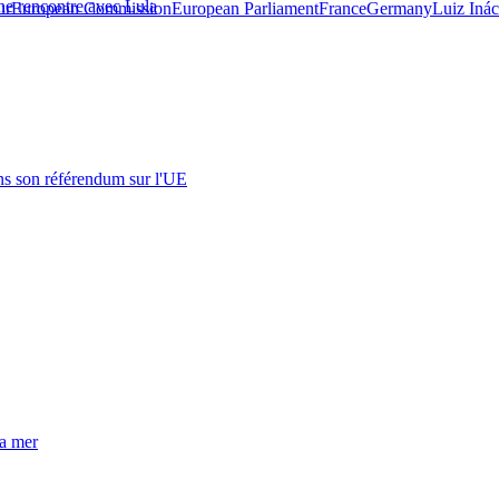
une rencontre avec Lula
ur
European Commission
European Parliament
France
Germany
Luiz Inác
s son référendum sur l'UE
la mer