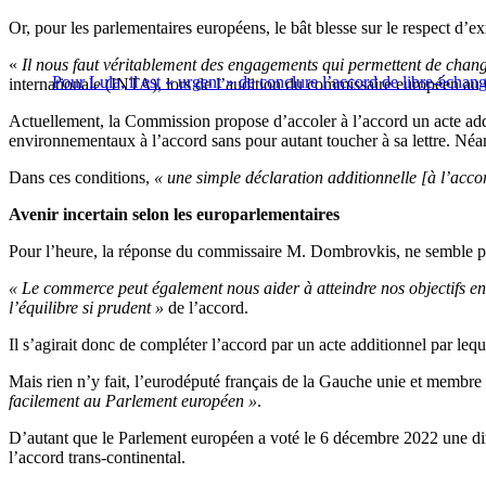
Or, pour les parlementaires européens, le bât blesse sur le respect d’
«
Il nous faut véritablement des engagements qui permettent de chang
Pour Lula, il est « urgent » de conclure l’accord de libre-éch
internationale (INTA), lors de l’audition du commissaire européen a
Actuellement, la Commission propose d’accoler à l’accord un acte add
environnementaux à l’accord sans pour autant toucher à sa lettre. Né
Dans ces conditions,
« une simple déclaration additionnelle [à l’accor
Avenir incertain selon les europarlementaires
Pour l’heure, la réponse du commissaire M. Dombrovkis, ne semble pas
« Le commerce peut également nous aider à atteindre nos objectifs en 
l’équilibre si prudent »
de l’accord.
Il s’agirait donc de compléter l’accord par un acte additionnel par le
Mais rien n’y fait, l’eurodéputé français de la Gauche unie et membre
facilement au Parlement européen »
.
D’autant que le Parlement européen a voté le 6 décembre 2022 une dir
l’accord trans-continental.