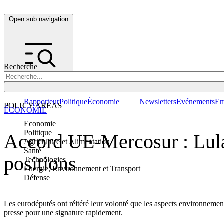
Open sub navigation
Recherche
Rapporteur
Politique
Économie
Newsletters
Evénements
Em
POLICY AREAS
ÉCONOMIE
Economie
Politique
Accord UE-Mercosur : Lula 
Agriculture et Alimentation
Santé
positions
Technologies
Energie, Environnement et Transport
Défense
Les eurodéputés ont réitéré leur volonté que les aspects environnementa
presse pour une signature rapidement.