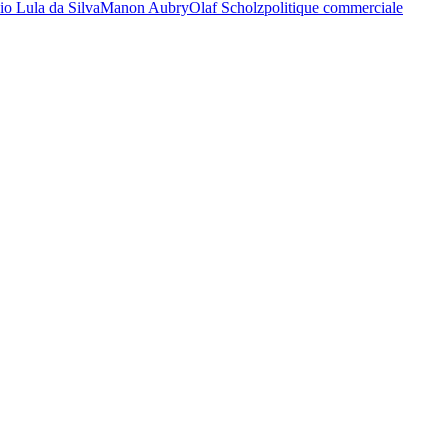
io Lula da Silva
Manon Aubry
Olaf Scholz
politique commerciale