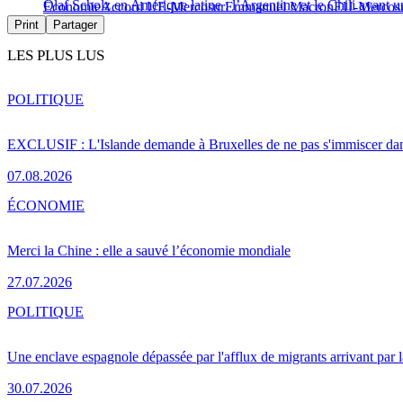
Olaf Scholz en Amérique latine : l’Argentine et le Chili avant 
Économie
Accord UE-Mercosur
Emmanuel Macron
EU-Mercos
Print
Partager
LES PLUS LUS
POLITIQUE
EXCLUSIF : L'Islande demande à Bruxelles de ne pas s'immiscer dan
07.08.2026
ÉCONOMIE
Merci la Chine : elle a sauvé l’économie mondiale
27.07.2026
POLITIQUE
Une enclave espagnole dépassée par l'afflux de migrants arrivant par 
30.07.2026