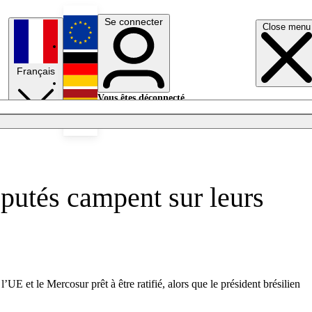
Se connecter
Close menu
English
Français
Deutsch
Vous êtes déconnecté.
Se connecter
Español
Lumières éteintes
putés campent sur leurs
E et le Mercosur prêt à être ratifié, alors que le président brésilien