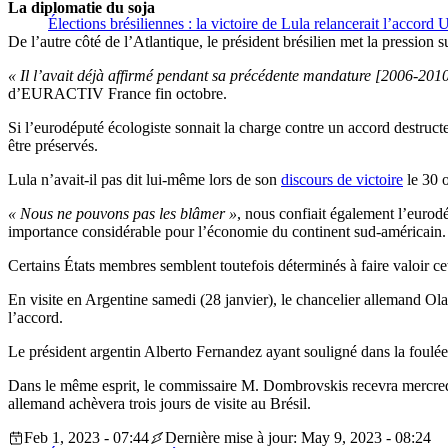
La diplomatie du soja
Élections brésiliennes : la victoire de Lula relancerait l’accor
De l’autre côté de l’Atlantique, le président brésilien met la pression
« Il l’avait déjà affirmé pendant sa précédente mandature [2006-2010] 
d’EURACTIV France fin octobre.
Si l’eurodéputé écologiste sonnait la charge contre un accord destructe
être préservés.
Lula n’avait-il pas dit lui-même lors de son
discours de victoire
le 30 o
« Nous ne pouvons pas les blâmer »
, nous confiait également l’eurod
importance considérable pour l’économie du continent sud-américain.
Certains États membres semblent toutefois déterminés à faire valoir cet
En visite en Argentine samedi (28 janvier), le chancelier allemand Ol
l’accord.
Le président argentin Alberto Fernandez ayant souligné dans la foulée
Dans le même esprit, le commissaire M. Dombrovskis recevra mercredi (
allemand achèvera trois jours de visite au Brésil.
Feb 1, 2023 - 07:44
Dernière mise à jour: May 9, 2023 - 08:24